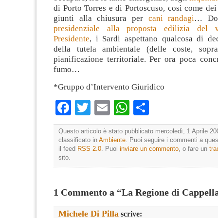
di Porto Torres e di Portoscuso, così come dei 
giunti alla chiusura per
cani randagi
… Do
presidenziale alla proposta edilizia del
Presidente
, i Sardi aspettano qualcosa di de
della tutela ambientale (delle coste, sopra
pianificazione territoriale. Per ora poca con
fumo…
*Gruppo d’Intervento Giuridico
Facebook
Twitter
Email
WhatsApp
Condividi
Questo articolo è stato pubblicato mercoledì, 1 Aprile 20
classificato in
Ambiente
. Puoi seguire i commenti a quest
il feed
RSS 2.0
. Puoi
inviare un commento
, o fare un
tr
sito.
1 Commento a “La Regione di Cappella
Michele Di Pilla
scrive: