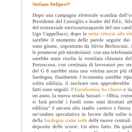
Stefano Deliperi*
Dopo una campagna elettorale scandita dall’o
Presidente del Consiglio e leader del P.d.L. Sil
del sostanziale sorrisosenzaparole del suo cand
Ugo Cappellacci, dopo la
netta vittoria alle el
sarebbe il momento
delle parole seguite dai 
sono giunte, soprattutto da Silvio Berlusconi.
le promesse più mirabolanti: con una telefonata
sarebbe stato risolta la ventilata chiusura de
Portoscuso, con centinaia di lavoratori per str
del G 8 sarebbe stata una vetrina ancor più sf
Sardegna, finalmente l’economia sarebbe ripar
solita edilizia, il nucleare non approderebbe
fatti sono seguiti: l’
Eurallumina ha chiuso
e ria
un anno, la nuova strada Sassari – Olbia, conn
si farà perché i fondi sono stati dirottati al
edilizia” è ancora allo stadio caotico e finora
un’ondata speculativa in favore delle solite ta
della
Sardegna come sede
delle nuove centrali 
deposito delle scorie. Un altro fatto. Da qua