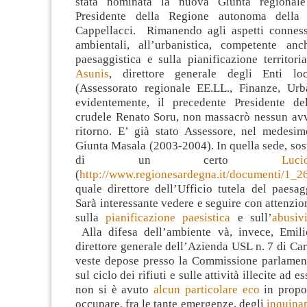
stata nominata la nuova Giunta regional
Presidente della Regione autonoma della
Cappellacci. Rimanendo agli aspetti connessi
ambientali, all’urbanistica, competente anc
paesaggistica e sulla pianificazione territori
Asunis
, direttore generale degli Enti lo
(Assessorato regionale EE.LL., Finanze, Urb
evidentemente, il precedente Presidente de
crudele Renato Soru, non massacrò nessun av
ritorno. E’ già stato Assessore, nel medesimo
Giunta Masala (2003-2004). In quella sede, so
di un certo
Lu
(
http://www.regionesardegna.it/documenti/1_
quale direttore dell’Ufficio tutela del paesag
Sarà interessante vedere e seguire con attenzio
sulla
pianificazione paesistica
e sull’
abusiv
Alla difesa dell’ambiente và, invece, Emil
direttore generale dell’Azienda USL n. 7 di Car
veste depose presso la Commissione parlament
sul ciclo dei rifiuti e sulle attività illecite ad 
non si è avuto
alcun particolare eco
in propo
occupare, fra le tante emergenze, degli
inquinam