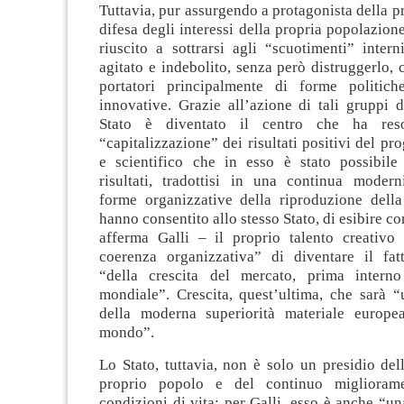
Tuttavia, pur assurgendo a protagonista della pr
difesa degli interessi della propria popolazione
riuscito a sottrarsi agli “scuotimenti” inter
agitato e indebolito, senza però distruggerlo, 
portatori principalmente di forme politich
innovative. Grazie all’azione di tali gruppi d
Stato è diventato il centro che ha reso
“capitalizzazione” dei risultati positivi del pr
e scientifico che in esso è stato possibile r
risultati, tradottisi in una continua modern
forme organizzative della riproduzione della 
hanno consentito allo stesso Stato, di esibire c
afferma Galli – il proprio talento creativo
coerenza organizzativa” di diventare il fat
“della crescita del mercato, prima intern
mondiale”. Crescita, quest’ultima, che sarà “
della moderna superiorità materiale europe
mondo”.
Lo Stato, tuttavia, non è solo un presidio del
proprio popolo e del continuo miglioram
condizioni di vita; per Galli, esso è anche “u