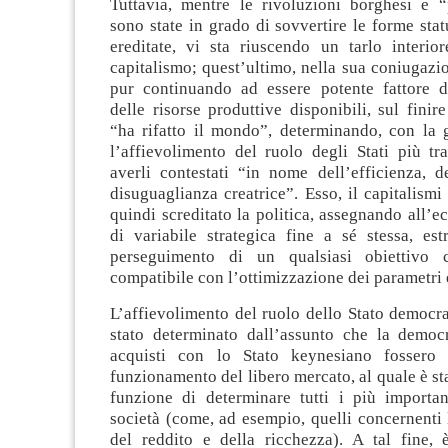
Tuttavia, mentre le rivoluzioni borghesi e “
sono state in grado di sovvertire le forme statu
ereditate, vi sta riuscendo un tarlo interior
capitalismo; quest’ultimo, nella sua coniugazio
pur continuando ad essere potente fattore d
delle risorse produttive disponibili, sul fini
“ha rifatto il mondo”, determinando, con la g
l’affievolimento del ruolo degli Stati più tr
averli contestati “in nome dell’efficienza, d
disuguaglianza creatrice”. Esso, il capitalismi 
quindi screditato la politica, assegnando all’e
di variabile strategica fine a sé stessa, est
perseguimento di un qualsiasi obiettivo
compatibile con l’ottimizzazione dei parametri
L’affievolimento del ruolo dello Stato democrat
stato determinato dall’assunto che la democra
acquisti con lo Stato keynesiano fossero 
funzionamento del libero mercato, al quale è sta
funzione di determinare tutti i più important
società (come, ad esempio, quelli concernenti 
del reddito e della ricchezza). A tal fine, è