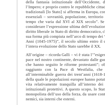
della fantasia istituzionale dell’Occidente, 
l’Impero; e proprio contro le repubbliche cittad
tradizionali [lo Stato] si afferma in Europa, con
essenziali – sovranità, popolazione, territorio 
tempo che varia dal XVI al XIX secolo”. Se
considerare l’espressione ultima dell’evoluzion
diritto liberale in Stato di diritto democratico, 
sua forma più compiuta nell’arco di tempo dei 
Anni (1045-1975)”, il secolo ultimo entro il 
l’intera evoluzione dello Stato sarebbe il XX.
All’origine – ricorda Galli – vi è stata l’”esige
pace nel nostro continente, devastato dalle gue
che hanno seguito le riforme protestanti”; ob
raggiunto con la Pace di Westfalia, che
all’interminabile guerra dei trent’anni (1618-
della quale le popolazioni europee hanno potu
vita relativamente tranquilla all’interno dei
istituzionali protettivi. A questo scopo, lo Sta
monopolista dell’uso della forza, da usare cont
nemici, sia interni che esterni.