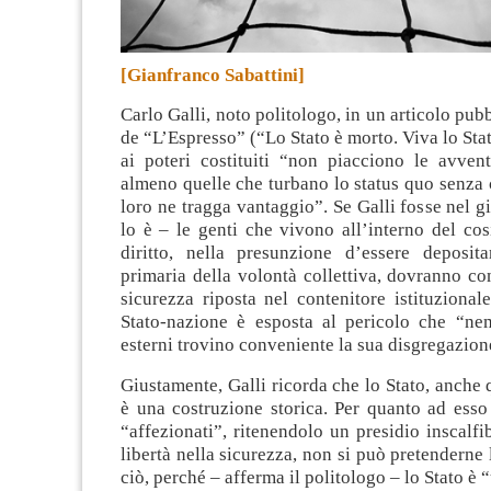
[Gianfranco Sabattini]
Carlo Galli, noto politologo, in un articolo pub
de “L’Espresso” (“Lo Stato è morto. Viva lo Sta
ai poteri costituiti “non piacciono le avventu
almeno quelle che turbano lo status quo senza
loro ne tragga vantaggio”
. Se Galli fosse nel g
lo è – le genti che vivono all’interno del cos
diritto, nella presunzione d’essere deposita
primaria della volontà collettiva, dovranno co
sicurezza riposta nel contenitore istituzional
Stato-nazione è esposta al pericolo che “nem
esterni trovino conveniente la sua disgregazion
Giustamente, Galli ricorda che lo Stato, anche q
è una costruzione storica. Per quanto ad esso
“affezionati”, ritenendolo un presidio inscalfib
libertà nella sicurezza, non si può pretenderne 
ciò, perché – afferma il politologo – lo Stato è