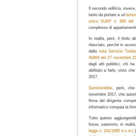
Il secondo edificio, invec
tanto da portare a un’
annun
unico SUAP n. 985 del
complesso di appartamenti
In realtà, però, il titolo 
rilasciato, perché in asse
dalla
nota Servizio Tutela
45904 del 27 novembre 2
dagli atti pubblici, chi ha
abilitato a farlo, visto ch
2017.
Sembrerebbe
, però, che
novembre 2017, che autoriz
firma del dirigente comp
informatico compaia la fir
Tutto questo aggiungerebb
fosse, saremmo, in realtà,
legge n. 241/1990 e s.m.i.