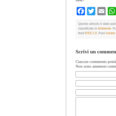
tutte?
Faceboo
Twitte
Em
Questo articolo è stato pu
classificato in
Ambiente
. P
feed
RSS 2.0
. Puoi
inviar
Scrivi un commen
Ciascun commento potrà 
Non sono ammessi comme