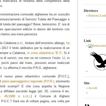
la mancanza di titolarità della competenza della
to.
Direttore
mministrazione comunale algherese ha un sussulto
Roberto Lod
pronunciamento di Servizio Tutela del Paesaggio e
di tutela del paesaggio?
Bene, benissimo. E’ ora di
e speculazioni edilizie in danno del territorio con
tà hanno una mera parvenza.
Link
a Calabona s.r.l., titolare dell’omonimo albergo,
ha
017 il titolo abilitativo per la realizzazione di un
 sempre a
Calabona
,
in zona urbanistica “B 3”
. Si è
nza di servizi, ma non se ne conosce l’esito.
Lì, in
a pochi passi dal mare, possono esser realizzati
tri. Lo afferma il vecchio P.R.G. algherese.
l nuovo piano urbanistico comunale (P.U.C.),
el
piano paesaggistico regionale (P.P.R.)
, strumento
Sito
simili scempi?
E che cosa aspetta la Regione
Accedi
a diffidare secondo legge (art. 20, comma 4
ter
,
n. 45/1989 e s.m.i.
) il Comune di Alghero
o P.U.C.?
Sarà ora di voltare pagina, una volta per