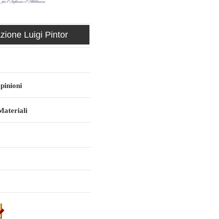
ione Luigi Pintor
pinioni
ateriali