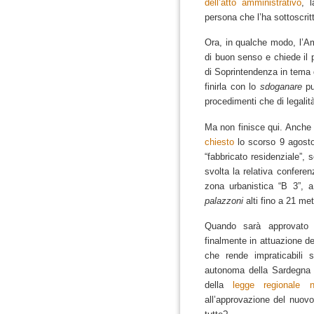
dell’atto amministrativo
, 
persona che l’ha sottoscrit
Ora, in qualche modo, l’A
di buon senso e chiede il 
di Soprintendenza in tema 
finirla con lo
sdoganare
pur
procedimenti che di legali
Ma non finisce qui.
Anche l
chiesto
lo scorso 9 agosto 2
“fabbricato residenziale”,
svolta la relativa confere
zona urbanistica “B 3”, 
palazzoni
alti fino a 21 me
Quando sarà approvato i
finalmente in attuazione d
che rende impraticabili 
autonoma della Sardegna 
della
legge regionale 
all’approvazione del nuov