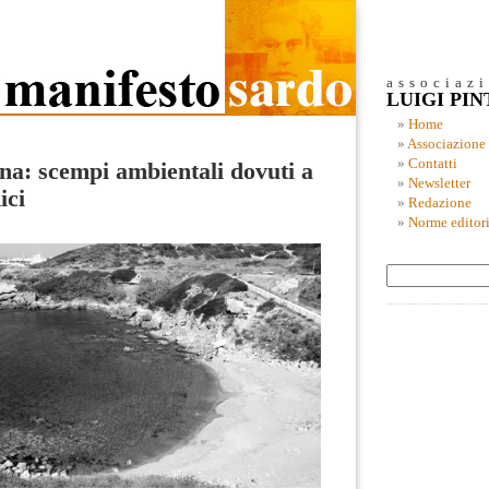
associaz
LUIGI PI
Home
Associazione
Contatti
na: scempi ambientali dovuti a
Newsletter
ici
Redazione
Norme editori