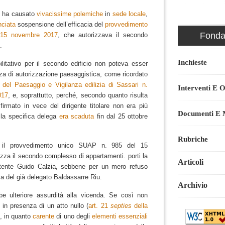
e, ha causato
vivacissime polemiche
in
sede locale
,
ciata
sospensione dell’efficacia del
provvedimento
Fondaz
 15 novembre 2017
, che autorizzava il secondo
.
Inchieste
abilitativo per il secondo edificio non poteva esser
nza di autorizzazione paesaggistica, come ricordato
 del Paesaggio e Vigilanza edilizia di Sassari n.
Interventi E O
017
, e, soprattutto, perché, secondo quanto risulta
 firmato in vece del dirigente titolare non era più
Documenti E M
e la specifica delega
era scaduta
fin dal 25 ottobre
Rubriche
 il provvedimento unico SUAP n. 985 del 15
za il secondo complesso di appartamenti. porti la
Articoli
etente Guido Calzia, sebbene per un mero refuso
ma del già delegato Baldassarre Riu.
Archivio
e ulteriore assurdità alla vicenda.
Se così non
 in presenza di un atto nullo (
art. 21
septies
della
), in quanto
carente
di uno degli
elementi essenziali