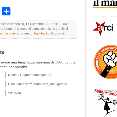
k
r
ail
WhatsApp
Condividi
bblicato domenica, 17 Dicembre 2017 alle 09:03 e
uoi seguire i commenti a questo articolo tramite il
e un commento
, o fare un
trackback
dal tuo sito.
to
avere una lunghezza massima di 1500 battute.
nti consecutivi.
Nome e Cognomeobbligatorio
E-mail (non verrà pubblicata) obbligatorio
Sito Web