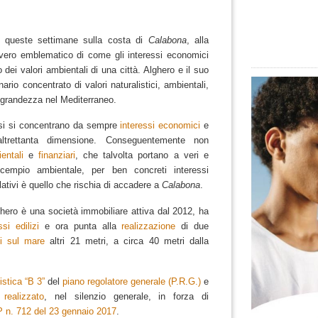
 queste settimane sulla costa di
Calabona
, alla
vvero emblematico di come gli interessi economici
dei valori ambientali di una città.
Alghero e il suo
nario concentrato di valori naturalistici, ambientali,
ia grandezza nel Mediterraneo.
ssi si concentrano da sempre
interessi economici
e
 altrettanta dimensione. Conseguentemente non
entali
e
finanziari
, che talvolta portano a veri e
empio ambientale, per ben concreti interessi
ativi è quello che rischia di accadere a
Calabona
.
hero è una società immobiliare attiva dal 2012, ha
si edilizi
e ora punta alla
realizzazione
di due
i sul mare
altri 21 metri, a circa 40 metri dalla
stica “B 3”
del
piano regolatore generale (P.R.G.)
e
o
realizzato
, nel silenzio generale, in forza di
 n. 712 del 23 gennaio 2017
.