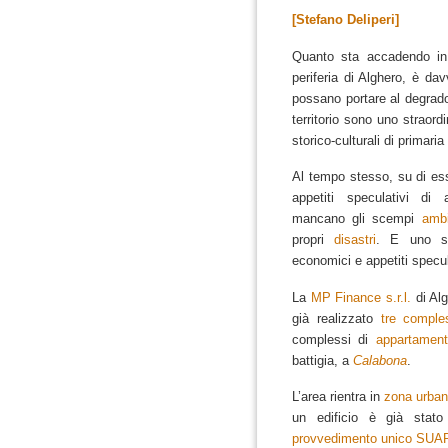
[Stefano Deliperi]
Quanto sta accadendo in
periferia di Alghero, è da
possano portare al degrado 
territorio sono uno straordi
storico-culturali di primar
Al tempo stesso, su di e
appetiti speculativi di
mancano gli scempi
ambi
propri
disastri
.
E uno sc
economici e appetiti specul
La
MP Finance s.r.l.
di Alg
già realizzato
tre comples
complessi di
appartament
battigia, a
Calabona
.
L’area rientra in
zona urbani
un edificio è già stat
provvedimento unico SUAP