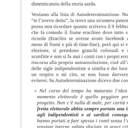
dimenticatoio della storia sarda.
Veniamo alla lista di Autodeterminatzione. No
“te l’avevo detto”, la trovo una sicumera patern
posso non ricordare quanto scrivevo il 9 febbr
che fa comodo il fiume eracliteo dove tutto s
ricorda (Eraclito se avesse avuto facebook 
meno di fiumi e più di time-line), però qui si v
elezione, si prendono granchi colossali e 
sconfitte e non si fa mai i conti con i propri err
rincorsa alla propria autoassoluzione, cioè all
delle sigle indipendentiste o similia e dei loro
un respiro e mi cito, se non fosse davvero
eviterei. Su Autodeterminazione dicevo due cos
Nel corso del tempo ho maturato l’idea
momento elettorale è quello peggiore pe
progetto. Non c’è nulla di male, per carità
fretta elettorale abbia sempre portato una i
agli indipendentisti e ai sardisti consegu
hanno portati a fare spesso i conti senza l’
tensioni interne subito sfociate in gravi cri