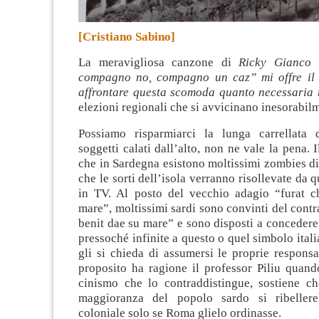
[Cristiano Sabino]
La meravigliosa canzone di
Ricky Gianco 
compagno no, compagno un caz” mi offre il 
affrontare questa scomoda quanto necessaria r
elezioni regionali che si avvicinano inesorabil
Possiamo risparmiarci la lunga carrellata 
soggetti calati dall’alto, non ne vale la pena. I
che in Sardegna esistono moltissimi zombies di
che le sorti dell’isola verranno risollevate da 
in TV. Al posto del vecchio adagio “furat c
mare”, moltissimi sardi sono convinti del contra
benit dae su mare” e sono disposti a concedere 
pressoché infinite a questo o quel simbolo ital
gli si chieda di assumersi le proprie responsa
proposito ha ragione il professor Piliu quand
cinismo che lo contraddistingue, sostiene ch
maggioranza del popolo sardo si ribeller
coloniale solo se Roma glielo ordinasse.