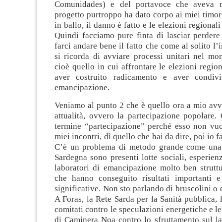
Comunidades) e del portavoce che aveva ra
progetto purtroppo ha dato corpo ai miei timor
in ballo, il danno è fatto e le elezioni regionali
Quindi facciamo pure finta di lasciar perdere
farci andare bene il fatto che come al solito l
si ricorda di avviare processi unitari nel mo
cioè quello in cui affrontare le elezioni regio
aver costruito radicamento e aver condivi
emancipazione.
Veniamo al punto 2 che è quello ora a mio avv
attualità, ovvero la partecipazione popolare.
termine “partecipazione” perché esso non vuol
miei incontri, dì quello che hai da dire, poi io fa
C’è un problema di metodo grande come una c
Sardegna sono presenti lotte sociali, esperienz
laboratori di emancipazione molto ben struttu
che hanno conseguito risultati importanti e
significative. Non sto parlando di bruscolini o 
A Foras, la Rete Sarda per la Sanità pubblica, l
comitati contro le speculazioni energetiche e le
di Caminera Noa contro lo sfruttamento sul la