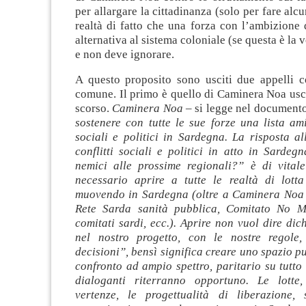
per allargare la cittadinanza (solo per fare alc
realtà di fatto che una forza con l’ambizione 
alternativa al sistema coloniale (se questa è la
e non deve ignorare.
A questo proposito sono usciti due appelli c
comune. Il primo è quello di Caminera Noa usci
scorso.
Caminera Noa
– si legge nel document
sostenere con tutte le sue forze una lista ami
sociali e politici in Sardegna. La risposta a
conflitti sociali e politici in atto in Sarde
nemici alle prossime regionali?” è di vital
necessario aprire a tutte le realtà di lott
muovendo in Sardegna (oltre a Caminera Noa
Rete Sarda sanità pubblica, Comitato No Me
comitati sardi, ecc.). Aprire non vuol dire dic
nel nostro progetto, con le nostre regole,
decisioni”, bensì significa creare uno spazio pu
confronto ad ampio spettro, paritario su tutto 
dialoganti riterranno opportuno. Le lotte, 
vertenze, le progettualità di liberazione,