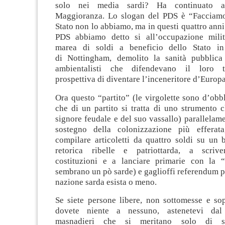
solo nei media sardi? Ha continuato a
Maggioranza. Lo slogan del PDS è “Facciamo
Stato non lo abbiamo, ma in questi quattro ann
PDS abbiamo detto si all’occupazione milit
marea di soldi a beneficio dello Stato in 
di Nottingham, demolito la sanità pubblica
ambientalisti che difendevano il loro te
prospettiva di diventare l’inceneritore d’Europa
Ora questo “partito” (le virgolette sono d’obb
che di un partito si tratta di uno strumento c
signore feudale e del suo vassallo) parallelame
sostegno della colonizzazione più efferata
compilare articoletti da quattro soldi su un b
retorica ribelle e patriottarda, a scrive
costituzioni e a lanciare primarie con la “
sembrano un pò sarde) e gaglioffi referendum per
nazione sarda esista o meno.
Se siete persone libere, non sottomesse e sop
dovete niente a nessuno, astenetevi dal
masnadieri che si meritano solo di s