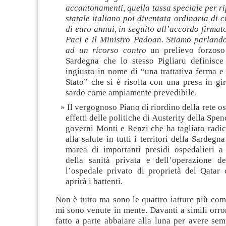
accantonamenti, quella tassa speciale per ri
statale italiano poi diventata ordinaria di c
di euro annui, in seguito all’accordo firmato
Paci e il Ministro Padoan. Stiamo parlando
ad un ricorso contro
un prelievo forzoso
Sardegna che lo stesso Pigliaru definisc
ingiusto in nome di “una trattativa ferma e
Stato” che si è risolta con una presa in gi
sardo come ampiamente prevedibile.
Il vergognoso Piano di riordino della rete o
effetti delle politiche di Austerity della Sp
governi Monti e Renzi che ha tagliato radica
alla salute in tutti i territori della Sardeg
marea di importanti presidi ospedalieri a 
della sanità privata e dell’operazione d
l’ospedale privato di proprietà del Qatar
aprirà i battenti.
Non è tutto ma sono le quattro iatture più co
mi sono venute in mente. Davanti a simili orro
fatto a parte abbaiare alla luna per avere se