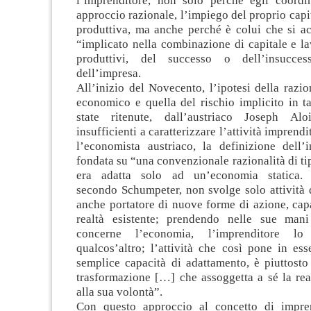
l’imprenditore, non solo perché egli coord
approccio razionale, l’impiego del proprio capit
produttiva, ma anche perché è colui che si acc
“implicato nella combinazione di capitale e l
produttivi, del successo o dell’insuccesso
dell’impresa.
All’inizio del Novecento, l’ipotesi della razion
economico e quella del rischio implicito in ta
state ritenute, dall’austriaco Joseph Alo
insufficienti a caratterizzare l’attività imprend
l’economista austriaco, la definizione dell’i
fondata su “una convenzionale razionalità di tip
era adatta solo ad un’economia statica. L
secondo Schumpeter, non svolge solo attività 
anche portatore di nuove forme di azione, cap
realtà esistente; prendendo nelle sue mani
concerne l’economia, l’imprenditore lo
qualcos’altro; l’attività che così pone in es
semplice capacità di adattamento, è piuttosto
trasformazione […] che assoggetta a sé la rea
alla sua volontà”.
Con questo approccio al concetto di impren