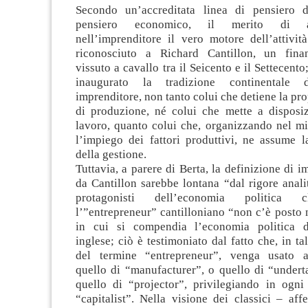
Secondo un’accreditata linea di pensiero d
pensiero economico, il merito di a
nell’imprenditore il vero motore dell’attivi
riconosciuto a Richard Cantillon, un finan
vissuto a cavallo tra il Seicento e il Settecento; 
inaugurato la tradizione continentale d
imprenditore, non tanto colui che detiene la pro
di produzione, né colui che mette a disposiz
lavoro, quanto colui che, organizzando nel mi
l’impiego dei fattori produttivi, ne assume l
della gestione.
Tuttavia, a parere di Berta, la definizione di i
da Cantillon sarebbe lontana “dal rigore anali
protagonisti dell’economia politica c
l’”entrepreneur” cantilloniano “non c’è posto n
in cui si compendia l’economia politica de
inglese; ciò è testimoniato dal fatto che, in tal
del termine “entrepreneur”, venga usato al
quello di “manufacturer”, o quello di “undert
quello di “projector”, privilegiando in ogni
“capitalist”. Nella visione dei classici – af