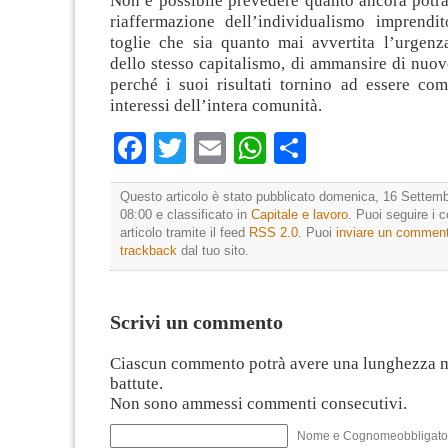
Non è possibile prevedere quanto ancora potrà
riaffermazione dell’individualismo imprendit
toglie che sia quanto mai avvertita l’urgenza
dello stesso capitalismo, di ammansire di nuov
perché i suoi risultati tornino ad essere com
interessi dell’intera comunità.
Facebook
Twitter
Email
WhatsApp
Condividi
Questo articolo è stato pubblicato domenica, 16 Settemb
08:00 e classificato in
Capitale e lavoro
. Puoi seguire i
articolo tramite il feed
RSS 2.0
. Puoi
inviare un commen
trackback
dal tuo sito.
Scrivi un commento
Ciascun commento potrà avere una lunghezza 
battute.
Non sono ammessi commenti consecutivi.
Nome e Cognomeobbligato