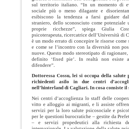
sul territorio italiano. “In un momento di e
sociale più o meno dilagante e disorientam
esibiscono la tendenza a farsi guidare dal
straniero, dello sconosciuto come potenziale 
proprie ricchezze”, spiega Giulia Coss
psicoterapeuta, ricercatrice dell’Università di 
è un modo errato di concepire le risorse come s
e come se l’incontro con la diversità non pos
nuove. Questo modo stereotipato di ragionare,
definito ‘fixed pie’. In realtà non esiste 
difendere”.
Dottoressa Cossu, lei si occupa della salute 
richiedenti asilo in due centri d’accogl
nell’hinterland di Cagliari. In cosa consiste i
Nei centri d’accoglienza lo staff delle cooper
vitto e alloggio ai migranti, e li assiste offre
servizi per la loro salute psicosociale e psico
per le questioni burocratiche – gestite da Prefe
– e servizi propedeutici alla richiesta de
internazionale. La valutazione della salute psi