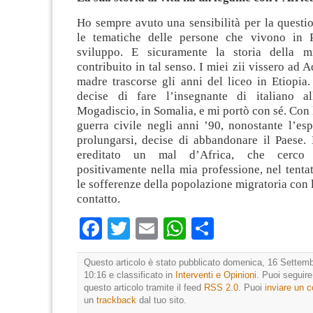
Ho sempre avuto una sensibilità per la questi
le tematiche delle persone che vivono in P
sviluppo. E sicuramente la storia della m
contribuito in tal senso. I miei zii vissero ad 
madre trascorse gli anni del liceo in Etiopia
decise di fare l’insegnante di italiano al
Mogadiscio, in Somalia, e mi portò con sé. Con 
guerra civile negli anni ’90, nonostante l’es
prolungarsi, decise di abbandonare il Paese.
ereditato un mal d’Africa, che cerco 
positivamente nella mia professione, nel tentat
le sofferenze della popolazione migratoria con l
contatto.
Facebook
Twitter
Email
WhatsApp
Condividi
Questo articolo è stato pubblicato domenica, 16 Settemb
10:16 e classificato in
Interventi e Opinioni
. Puoi seguir
questo articolo tramite il feed
RSS 2.0
. Puoi
inviare un
un
trackback
dal tuo sito.