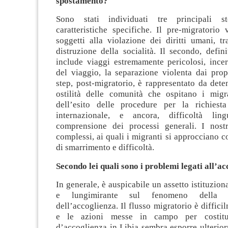
spostamento?
Sono stati individuati tre principali s
caratteristiche specifiche. Il pre-migratorio
soggetti alla violazione dei diritti umani, t
distruzione della socialità. Il secondo, defini
include viaggi estremamente pericolosi, incer
del viaggio, la separazione violenta dai propr
step, post-migratorio, è rappresentato da deten
ostilità delle comunità che ospitano i migra
dell’esito delle procedure per la richiest
internazionale, e ancora, difficoltà lin
comprensione dei processi generali. I nost
complessi, ai quali i migranti si approcciano 
di smarrimento e difficoltà.
Secondo lei quali sono i problemi legati all’a
In generale, è auspicabile un assetto istituzion
e lungimirante sul fenomeno della 
dell’accoglienza. Il flusso migratorio è diffici
e le azioni messe in campo per costitui
d’accoglienza in Libia sembra esporre ulterior