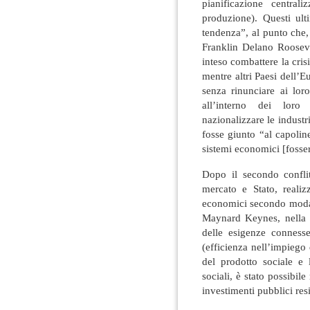
pianificazione central
produzione). Questi ul
tendenza”, al punto che,
Franklin Delano Rooseve
inteso combattere la crisi
mentre altri Paesi dell’E
senza rinunciare ai lor
all’interno dei loro
nazionalizzare le industr
fosse giunto “al capolin
sistemi economici [fosser
Dopo il secondo confli
mercato e Stato, realiz
economici secondo modali
Maynard Keynes, nella p
delle esigenze connesse
(efficienza nell’impiego d
del prodotto sociale e l
sociali, è stato possibile
investimenti pubblici resi