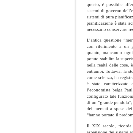
questo, è possibile aff
sistemi di governo dell’
sistemi di pura pianifica
pianificazione è stata ad
necessario conservare res
L’antica questione “merc
con riferimento a un p
quanto, mancando ogni r
potuto stabilire la superi
nella realtà delle cose,
entrambi. Tuttavia, la s
come scienza, ha registr
è stato caratterizzato
l’economista belga Pau
configurato tale funzion
di un “grande pendolo”;
dei mercati a spese dei
“hanno portato il predomi
Il XIX secolo, ricord
espansione dei sistemi e