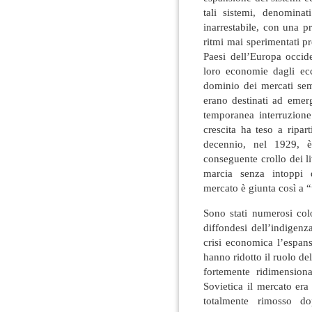
tali sistemi, denominati
inarrestabile, con una 
ritmi mai sperimentati p
Paesi dell’Europa occid
loro economie dagli ecce
dominio dei mercati sem
erano destinati ad emer
temporanea interruzion
crescita ha teso a ripar
decennio, nel 1929, è
conseguente crollo dei li
marcia senza intoppi d
mercato è giunta così a “
Sono stati numerosi col
diffondesi dell’indigenz
crisi economica l’espans
hanno ridotto il ruolo del
fortemente ridimensiona
Sovietica il mercato er
totalmente rimosso do