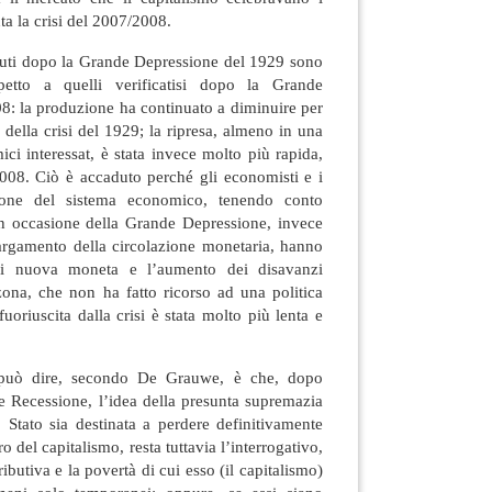
ta la crisi del 2007/2008.
avuti dopo la Grande Depressione del 1929 sono
spetto a quelli verificatisi dopo la Grande
8: la produzione ha continuato a diminuire per
 della crisi del 1929; la ripresa, almeno in una
ici interessat, è stata invece molto più rapida,
2008. Ciò è accaduto perché gli economisti e i
tione del sistema economico, tenendo conto
 in occasione della Grande Depressione, invece
largamento della circolazione monetaria, hanno
 di nuova moneta e l’aumento dei disavanzi
zona, che non ha fatto ricorso ad una politica
uoriuscita dalla crisi è stata molto più lenta e
può dire, secondo De Grauwe, è che, dopo
e Recessione, l’idea della presunta supremazia
o Stato sia destinata a perdere definitivamente
o del capitalismo, resta tuttavia l’interrogativo,
ibutiva e la povertà di cui esso (il capitalismo)