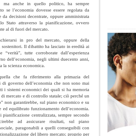
 ma anche in quello politico, ha sempre
tito se l’economia dovesse essere regolata da
 da decisioni decentrate, oppure amministrata
lo Stato attraverso la pianificazione, ovvero
te al di fuori del mercato.
 schierarsi in pro del mercato, oppure della
sostenitori. Il dibattito ha lasciato in eredità ai
 “verità”, tutte corroborate dall’esperienza
erno dell’economia, negli ultimi duecento anni,
ta la scienza economica.
quella che fa riferimento alla primazia del
mi di governo dell’economia che non sono mai
utti i sistemi economici dei quali si ha memoria
di mercato e di controllo statale; ciò perché un
o” non garantirebbe, sul piano economico e su
are ed equilibrato funzionamento dell’economia.
i pianificazione centralizzata, sempre secondo
cirebbe ad assicurare risultati, sul piano
ociale, paragonabili a quelli conseguibili con
tuzionalizzazione del libero mercato; proprio per