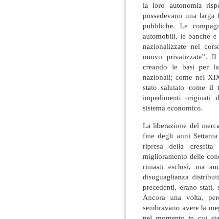
la loro autonomia risp
possedevano una larga f
pubbliche. Le compagni
automobili, le banche e 
nazionalizzate nel cor
nuovo privatizzate”. Il
creando le basi per la
nazionali; come nel XIX 
stato salutato come il 
impedimenti originati d
sistema economico.
La liberazione del merca
fine degli anni Settant
ripresa della crescit
miglioramento delle cond
rimasti esclusi, ma an
disuguaglianza distribu
precedenti, erano stati,
Ancora una volta, perc
sembravano avere la meg
nel momento in cui sia