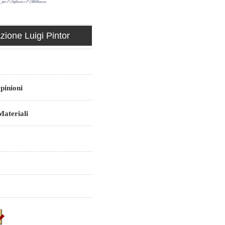
ione Luigi Pintor
pinioni
ateriali