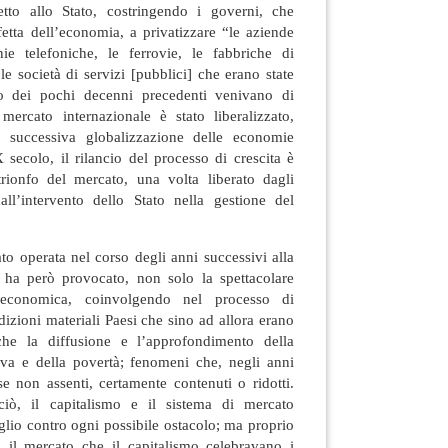
etto allo Stato, costringendo i governi, che
etta dell’economia, a privatizzare “le aziende
e telefoniche, le ferrovie, le fabbriche di
le società di servizi [pubblici] che erano state
so dei pochi decenni precedenti venivano di
 mercato internazionale è stato liberalizzato,
 successiva globalizzazione delle economie
secolo, il rilancio del processo di crescita è
trionfo del mercato, una volta liberato dagli
all’intervento dello Stato nella gestione del
to operata nel corso degli anni successivi alla
a ha però provocato, non solo la spettacolare
a economica, coinvolgendo nel processo di
izioni materiali Paesi che sino ad allora erano
che la diffusione e l’approfondimento della
tiva e della povertà; fenomeni che, negli anni
 se non assenti, certamente contenuti o ridotti.
iò, il capitalismo e il sistema di mercato
lio contro ogni possibile ostacolo; ma proprio
 il mercato che il capitalismo celebravano i