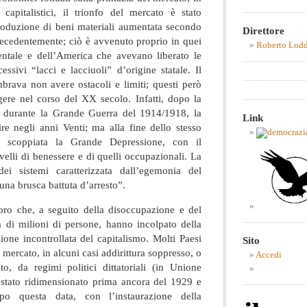
 capitalistici, il trionfo del mercato è stato
produzione di beni materiali aumentata secondo
Direttore
recedentemente; ciò è avvenuto proprio in quei
Roberto Lod
entale e dell’America che avevano liberato le
ssivi “lacci e lacciuoli” d’origine statale. Il
brava non avere ostacoli e limiti; questi però
gere nel corso del XX secolo. Infatti, dopo la
e durante la Grande Guerra del 1914/1918, la
Link
tire negli anni Venti; ma alla fine dello stesso
 scoppiata la Grande Depressione, con il
velli di benessere e di quelli occupazionali. La
ei sistemi caratterizzata dall’egemonia del
una brusca battuta d’arresto”.
oro che, a seguito della disoccupazione e del
a di milioni di persone, hanno incolpato della
ione incontrollata del capitalismo. Molti Paesi
Sito
 mercato, in alcuni casi addirittura soppresso, o
Accedi
to, da regimi politici dittatoriali (in Unione
a stato ridimensionato prima ancora del 1929 e
po questa data, con l’instaurazione della