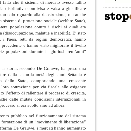
l fatto che il sistema di mercato avesse fallito
ia distributiva condivisa è valsa a giustificare
, non solo riguardo alla ricostruzione, ma anche
n sistema di protezione sociale (welfare State),
intera popolazione contro i rischi ai quali era
 (disoccupazione, malattie e inabilità). E’ stato
 i Paesi, retti da regimi democratici, hanno
a precedente e hanno visto migliorare il livello
ie popolazioni durante i “gloriosi trent’anni”
, la storia, secondo De Grauwe, ha preso una
rtire dalla seconda metà degli anni Settanta è
to dello Stato, comportando una crescente
a loro sottrazione per via fiscale alle esigenze
 l’effetto di rallentare il processo di crescita,
 anche dalle mutate condizioni internazionali in
processo si era svolto sino ad allora.
ervento pubblico nel funzionamento del sistema
 formazione di un “movimento di liberazione”
afferma De Grauwe, i mercati hanno aumentato