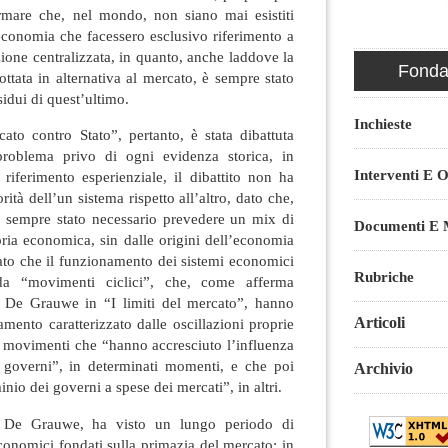
ermare che, nel mondo, non siano mai esistiti
economia che facessero esclusivo riferimento a
zione centralizzata, in quanto, anche laddove la
Fondaz
ottata in alternativa al mercato, è sempre stato
idui di quest’ultimo.
Inchieste
ato contro Stato”, pertanto, è stata dibattuta
roblema privo di ogni evidenza storica, in
Interventi E O
iferimento esperienziale, il dibattito non ha
orità dell’un sistema rispetto all’altro, dato che,
 è sempre stato necessario prevedere un mix di
Documenti E M
toria economica, sin dalle origini dell’economia
ato che il funzionamento dei sistemi economici
Rubriche
 da “movimenti ciclici”, che, come afferma
l De Grauwe in “I limiti del mercato”, hanno
Articoli
amento caratterizzato dalle oscillazioni proprie
 movimenti che “hanno accresciuto l’influenza
 governi”, in determinati momenti, e che poi
Archivio
nio dei governi a spese dei mercati”, in altri.
a De Grauwe, ha visto un lungo periodo di
conomici fondati sulla primazia del mercato; in