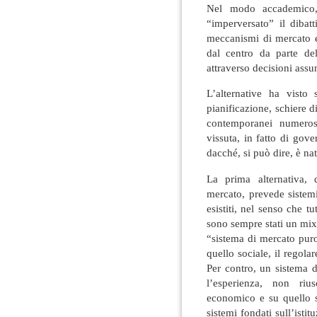
Nel modo accademico,
“imperversato” il dibat
meccanismi di mercato e
dal centro da parte del
attraverso decisioni assun
L’alternative ha visto
pianificazione, schiere di 
contemporanei numerose
vissuta, in fatto di gov
dacché, si può dire, è na
La prima alternativa, 
mercato, prevede siste
esistiti, nel senso che t
sono sempre stati un mix 
“sistema di mercato pur
quello sociale, il regol
Per contro, un sistema d
l’esperienza, non rius
economico e su quello s
sistemi fondati sull’isti