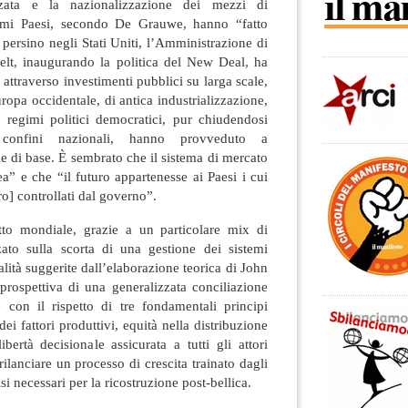
izzata e la nazionalizzazione dei mezzi di
timi Paesi, secondo De Grauwe, hanno “fatto
 persino negli Stati Uniti, l’Amministrazione di
lt, inaugurando la politica del New Deal, ha
 attraverso investimenti pubblici su larga scale,
uropa occidentale, di antica industrializzazione,
o regimi politici democratici, pur chiudendosi
 confini nazionali, hanno provveduto a
ie di base. È sembrato che il sistema di mercato
ea” e che “il futuro appartenesse ai Paesi i cui
o] controllati dal governo”.
tto mondiale, grazie a un particolare mix di
zato sulla scorta di una gestione dei sistemi
tà suggerite dall’elaborazione teorica di John
rospettiva di una generalizzata conciliazione
 con il rispetto di tre fondamentali principi
ei fattori produttivi, equità nella distribuzione
ibertà decisionale assicurata a tutti gli attori
 rilanciare un processo di crescita trainato dagli
si necessari per la ricostruzione post-bellica.