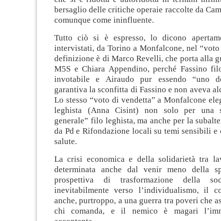
bersaglio delle critiche operaie raccolte da Cam
comunque come ininfluente.
Tutto ciò si è espresso, lo dicono apertam
intervistati, da Torino a Monfalcone, nel “voto 
definizione è di Marco Revelli, che porta alla g
M5S e Chiara Appendino, perché Fassino fil
invotabile e Airaudo pur essendo “uno d
garantiva la sconfitta di Fassino e non aveva al
Lo stesso “voto di vendetta” a Monfalcone ele
leghista (Anna Cisint) non solo per una sc
generale” filo leghista, ma anche per la subalte
da Pd e Rifondazione locali su temi sensibili e 
salute.
La crisi economica e della solidarietà tra la
determinata anche dal venir meno della s
prospettiva di trasformazione della soc
inevitabilmente verso l’individualismo, il c
anche, purtroppo, a una guerra tra poveri che a
chi comanda, e il nemico è magari l’imm