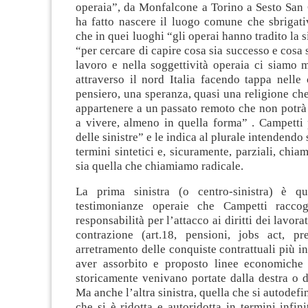
operaia”, da Monfalcone a Torino a Sesto San 
ha fatto nascere il luogo comune che sbrigati
che in quei luoghi “gli operai hanno tradito la s
“per cercare di capire cosa sia successo e cosa 
lavoro e nella soggettività operaia ci siamo 
attraverso il nord Italia facendo tappa nelle 
pensiero, una speranza, quasi una religione c
appartenere a un passato remoto che non potrà
a vivere, almeno in quella forma” . Campetti 
delle sinistre” e le indica al plurale intendendo 
termini sintetici e, sicuramente, parziali, chia
sia quella che chiamiamo radicale.
La prima sinistra (o centro-sinistra) è qu
testimonianze operaie che Campetti raccog
responsabilità per l’attacco ai diritti dei lavorat
contrazione (art.18, pensioni, jobs act, pr
arretramento delle conquiste contrattuali più in
aver assorbito e proposto linee economiche 
storicamente venivano portate dalla destra o d
Ma anche l’altra sinistra, quella che si autodefi
che si è ridotta e autoridotta in termini infini