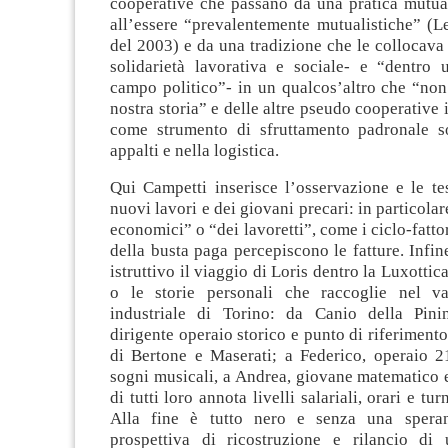
cooperative che passano da una pratica mutual
all’essere “prevalentemente mutualistiche” (L
del 2003) e da una tradizione che le collocava
solidarietà lavorativa e sociale- e “dentro 
campo politico”- in un qualcos’altro che “non
nostra storia” e delle altre pseudo cooperative 
come strumento di sfruttamento padronale so
appalti e nella logistica.
Qui Campetti inserisce l’osservazione e le te
nuovi lavori e dei giovani precari: in particolar
economici” o “dei lavoretti”, come i ciclo-fatto
della busta paga percepiscono le fatture. Infine
istruttivo il viaggio di Loris dentro la Luxottica
o le storie personali che raccoglie nel v
industriale di Torino: da Canio della Pini
dirigente operaio storico e punto di riferimento
di Bertone e Maserati; a Federico, operaio 2
sogni musicali, a Andrea, giovane matematico e 
di tutti loro annota livelli salariali, orari e tur
Alla fine è tutto nero e senza una spera
prospettiva di ricostruzione e rilancio di 