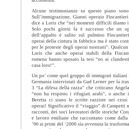
accontenta.
Alcune testimonianze su questo piano sono
Sull’immigrazione, Gianni operaio Fincantier
dice a Loris che “nei momenti difficili diamo i
Solo pochi giorni fa è successo che un ope
dell’appalto è salito sul pulmino Fincantier
operai della cintura in fabbrica ma è stato cost
per le proteste degli operai nostrani”. Qualcun 
Loris che anche operai stabili della Fincant
rumena hanno sposato la tesi “no ai clandesti
casa loro!”.
Un po’ come quel gruppo di immigrati italiani 
Germania intervistati da Gad Lerner per la tra
3 “La difesa della razza” che criticano Angel
“non ha respinto i rifugiati arabi”, o anche i
Beretta ci siano le scritte razziste nei cessi 
operai! Significativo il “viaggio” di Campetti 
racconti, dei soci lavoratori delle storiche Co
e lavoro emiliane che raccontano come dalla 
’90 ai primi del ‘2000 sia avvenuta la trasforma