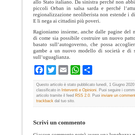
allo Stato italiano. Da sinistra perché non ab
piccoli Orban in salsa sarda e perché l’att
regionalizzazione neoliberista non estende i dir
E li nega ai cittadini più poveri.
Ragioniamo insieme, anche dalle pagine del m
di come sia possibile costruire un nuovo patto
basato sull’autogoverno, che possa accoglie
gambe a un nuovo modello di società e di s
sull’uguaglianza.
Facebook
Twitter
Email
WhatsApp
Condividi
Questo articolo è stato pubblicato lunedì, 1 Giugno 2020 
classificato in
Interventi e Opinioni
. Puoi seguire i comm
articolo tramite il feed
RSS 2.0
. Puoi
inviare un commen
trackback
dal tuo sito.
Scrivi un commento
Ciascun commento potrà avere una lunghezza 