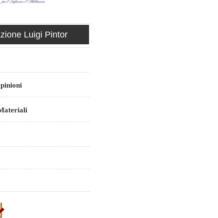
ione Luigi Pintor
pinioni
ateriali