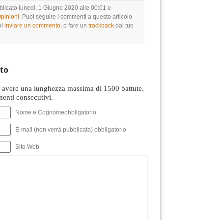
blicato lunedì, 1 Giugno 2020 alle 00:01 e
Opinioni
. Puoi seguire i commenti a questo articolo
oi
inviare un commento
, o fare un
trackback
dal tuo
to
avere una lunghezza massima di 1500 battute.
nti consecutivi.
Nome e Cognomeobbligatorio
E-mail (non verrà pubblicata) obbligatorio
Sito Web