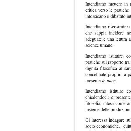
Intendiamo mettere in r
critica verso le pratich
intossicano il dibattito in
Intendiamo ri-costruire u
che sappia incidere n
adeguate e una lettura 
scienze umane.
Intendiamo istituire 
pratiche sul rapporto tra
dignità filosofica al s
concettuale proprio, a pa
presente
in nuce
.
Intendiamo istituire c
chiedendoci: è presente
filosofia, intesa come a
insieme delle produzioni 
Ci interessa indagare sul 
socio-economiche, cult