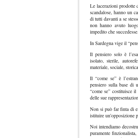
Le lacerazioni prodotte da
scandalose, hanno un ca
di tutti davanti a se ste
non hanno avuto luogo
impedito che succedesse
In Sardegna vige il “pens
Il pensiero solo è l’es
isolato, sterile, autore
materiale, sociale, storica
Il “come se” è l’estrane
pensiero sulla base di u
“come se” costituisce il t
delle sue rappresentazion
Non si può far finta di 
istituire un’opposizione p
Noi intendiamo decostrui
puramente finzionalista