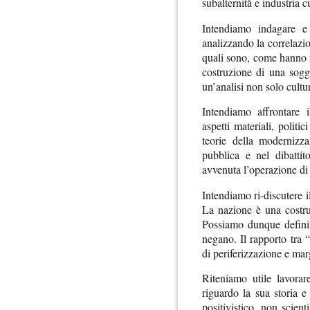
subalternità e industria c
Intendiamo indagare e c
analizzando la correlazi
quali sono, come hanno 
costruzione di una sogge
un’analisi non solo cult
Intendiamo affrontare 
aspetti materiali, politic
teorie della modernizz
pubblica e nel dibattito
avvenuta l’operazione di e
Intendiamo ri-discutere il
La nazione è una costruz
Possiamo dunque definir
negano. Il rapporto tra 
di periferizzazione e mar
Riteniamo utile lavora
riguardo la sua storia e
positivistico, non scient