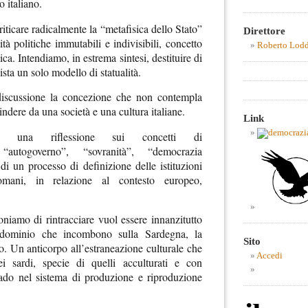
o italiano.
iticare radicalmente la “metafisica dello Stato”
Direttore
ità politiche immutabili e indivisibili, concetto
Roberto Lod
ca. Intendiamo, in estrema sintesi, destituire di
sta un solo modello di statualità.
discussione la concezione che non contempla
indere da una società e una cultura italiane.
Link
ia una riflessione sui concetti di
 “autogoverno”, “sovranità”, “democrazia
i un processo di definizione delle istituzioni
mani, in relazione al contesto europeo,
oniamo di rintracciare vuol essere innanzitutto
i dominio che incombono sulla Sardegna, la
Sito
no. Un anticorpo all’estraneazione culturale che
Accedi
ei sardi, specie di quelli acculturati e con
grado nel sistema di produzione e riproduzione