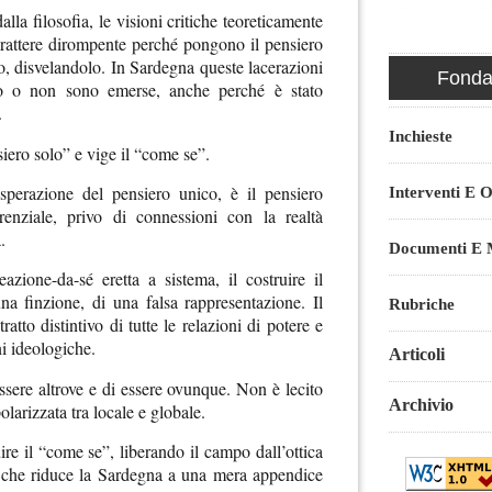
lla filosofia, le visioni critiche teoreticamente
rattere dirompente perché pongono il pensiero
sso, disvelandolo. In Sardegna queste lacerazioni
Fondaz
 o non sono emerse, anche perché è stato
.
Inchieste
iero solo” e vige il “come se”.
asperazione del pensiero unico, è il pensiero
Interventi E O
ferenziale, privo di connessioni con la realtà
.
Documenti E M
azione-da-sé eretta a sistema, il costruire il
na finzione, di una falsa rappresentazione. Il
Rubriche
ratto distintivo di tutte le relazioni di potere e
i ideologiche.
Articoli
essere altrove e di essere ovunque. Non è lecito
Archivio
olarizzata tra locale e globale.
re il “come se”, liberando il campo dall’ottica
, che riduce la Sardegna a una mera appendice