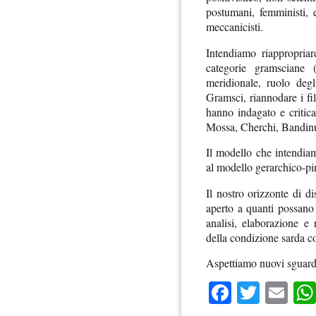
postumani, femministi, 
meccanicisti.
Intendiamo riappropria
categorie gramsciane (
meridionale, ruolo degl
Gramsci, riannodare i fil
hanno indagato e critic
Mossa, Cherchi, Bandi
Il modello che intendiam
al modello gerarchico-pi
Il nostro orizzonte di d
aperto a quanti possano
analisi, elaborazione e 
della condizione sarda c
Aspettiamo nuovi sguardi
Faceboo
Twitte
Em