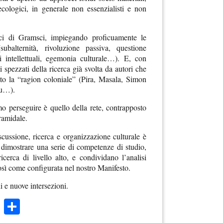
ecologici, in generale non essenzialisti e non
rci di Gramsci, impiegando proficuamente le
subalternità, rivoluzione passiva, questione
i intellettuali, egemonia culturale…). E, con
i spezzati della ricerca già svolta da autori che
ato la “ragion coloniale” (Pira, Masala, Simon
nu…).
o perseguire è quello della rete, contrapposto
ramidale.
iscussione, ricerca e organizzazione culturale è
 dimostrare una serie di competenze di studio,
ricerca di livello alto, e condividano l’analisi
osì come configurata nel nostro Manifesto.
 e nuove intersezioni.
k
r
ail
WhatsApp
Condividi