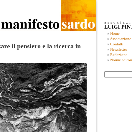
associaz
LUIGI PI
Home
Associazione
Contatti
re il pensiero e la ricerca in
Newsletter
Redazione
Norme editori