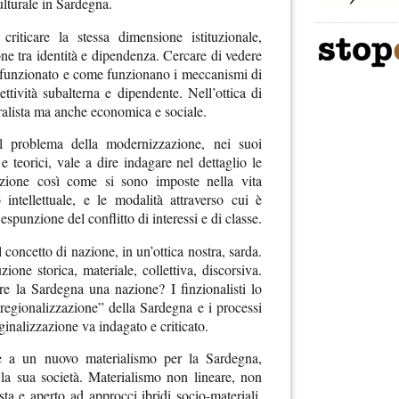
ulturale in Sardegna.
riticare la stessa dimensione istituzionale,
one tra identità e dipendenza. Cercare di vedere
funzionato e come funzionano i meccanismi di
ttività subalterna e dipendente. Nell’ottica di
uralista ma anche economica e sociale.
il problema della modernizzazione, nei suoi
i e teorici, vale a dire indagare nel dettaglio le
azione così come si sono imposte nella vita
 intellettuale, e le modalità attraverso cui è
spunzione del conflitto di interessi e di classe.
 concetto di nazione, in un’ottica nostra, sarda.
ione storica, materiale, collettiva, discorsiva.
e la Sardegna una nazione? I finzionalisti lo
“regionalizzazione” della Sardegna e i processi
ginalizzazione va indagato e criticato.
re a un nuovo materialismo per la Sardegna,
 la sua società. Materialismo non lineare, non
ista e aperto ad approcci ibridi socio-materiali,