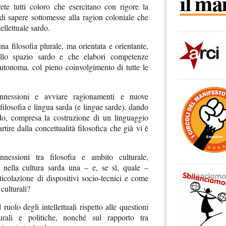
ete tutti coloro che esercitano con rigore la
e di sapere sottomesse alla ragion coloniale che
tellettuale sardo.
na filosofia plurale, ma orientata e orientante,
ello spazio sardo e che elabori competenze
autonoma, col pieno coinvolgimento di tutte le
connessioni e avviare ragionamenti e nuove
 filosofia e lingua sarda (e lingue sarde), dando
ardo, compresa la costruzione di un linguaggio
rtire dalla concettualità filosofica che già vi è
onnessioni tra filosofia e ambito culturale,
 nella cultura sarda una – e, se sì, quale –
rticolazione di dispositivi socio-tecnici e come
culturali?
ruolo degli intellettuali rispetto alle questioni
urali e politiche, nonché sul rapporto tra