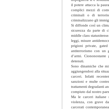
il potere attacca la paura
complici mezzi di comu
criminali o di terror
criminalizzano gli immig
Si diffonde così un clim
sicurezza da parte di c
middle class statunitense
leggi, misure antidemocra
prigioni private, gate
antiterrorismo con un g
d’armi. Ciononostante 
detenuti.
Sono dinamiche che mi 
aggiungendosi alla situa
carceri. Infatti rece
sanzioni e multe contro
trattamenti degradanti an
compiuto dal nostro paes
Ma le carceri italiane 
violenza, con grave da
carcerati contemporaneam