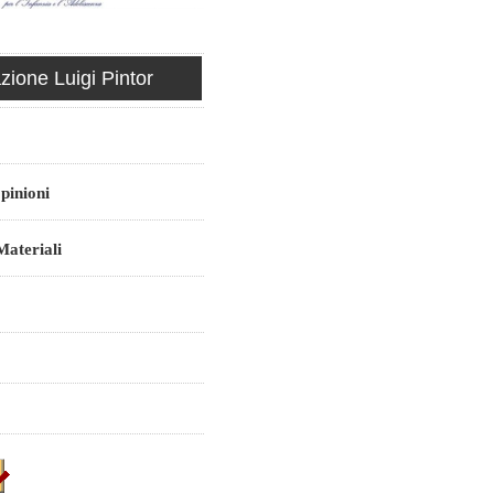
ione Luigi Pintor
pinioni
ateriali