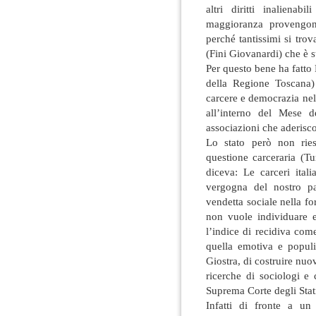
altri diritti inalienab
maggioranza provengono
perché tantissimi si tro
(Fini Giovanardi) che è st
Per questo bene ha fatto 
della Regione Toscana)
carcere e democrazia nel
all’interno del Mese d
associazioni che aderis
Lo stato però non ries
questione carceraria (T
diceva: Le carceri ital
vergogna del nostro pa
vendetta sociale nella fo
non vuole individuare e
l’indice di recidiva come
quella emotiva e populi
Giostra, di costruire nu
ricerche di sociologi e
Suprema Corte degli Stati
Infatti di fronte a u