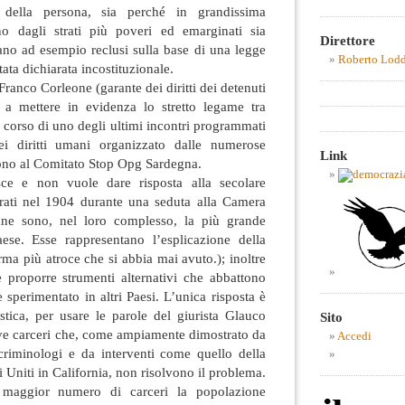
ili della persona, sia perché in grandissima
 dagli strati più poveri ed emarginati sia
Direttore
vano ad esempio reclusi sulla base di una legge
Roberto Lod
ata dichiarata incostituzionale.
Franco Corleone (garante dei diritti dei detenuti
 a mettere in evidenza lo stretto legame tra
 corso di uno degli ultimi incontri programmati
ei diritti umani organizzato dalle numerose
Link
cono al Comitato Stop Opg Sardegna.
ce e non vuole dare risposta alla secolare
urati nel 1904 durante una seduta alla Camera
iane sono, nel loro complesso, la più grande
ese. Esse rappresentano l’esplicazione della
rma più atroce che si abbia mai avuto.); inoltre
 proporre strumenti alternativi che abbattono
 sperimentato in altri Paesi. L’unica risposta è
stica, per usare le parole del giurista Glauco
Sito
ove carceri che, come ampiamente dimostrato da
Accedi
 criminologi e da interventi come quello della
 Uniti in California, non risolvono il problema.
n maggior numero di carceri la popolazione