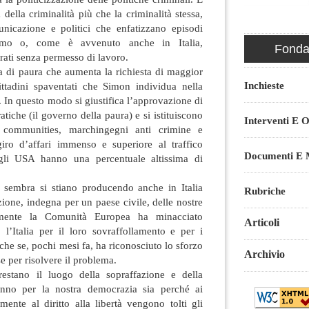
 della criminalità più che la criminalità stessa,
nicazione e politici che enfatizzano episodi
ismo o, come è avvenuto anche in Italia,
Fondaz
rati senza permesso di lavoro.
a di paura che aumenta la richiesta di maggior
Inchieste
ittadini spaventati che Simon individua nella
. In questo modo si giustifica l’approvazione di
tiche (il governo della paura) e si istituiscono
Interventi E O
d communities, marchingegni anti crimine e
iro d’affari immenso e superiore al traffico
Documenti E M
gli USA hanno una percentuale altissima di
sembra si stiano producendo anche in Italia
Rubriche
zione, indegna per un paese civile, delle nostre
ntemente la Comunità Europea ha minacciato
Articoli
 l’Italia per il loro sovraffollamento e per i
che se, pochi mesi fa, ha riconosciuto lo sforzo
Archivio
e per risolvere il problema.
restano il luogo della sopraffazione e della
nno per la nostra democrazia sia perché ai
ente al diritto alla libertà vengono tolti gli