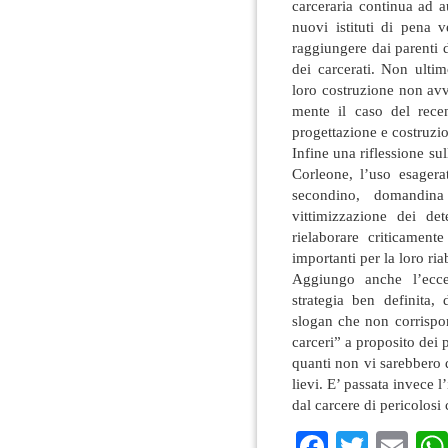
carceraria continua ad 
nuovi istituti di pena v
raggiungere dai parenti 
dei carcerati. Non ultim
loro costruzione non av
mente il caso del recen
progettazione e costruzi
Infine una riflessione su
Corleone, l’uso esagerat
secondino, domandina 
vittimizzazione dei d
rielaborare criticament
importanti per la loro ria
Aggiungo anche l’ecces
strategia ben definita,
slogan che non corrispon
carceri” a proposito dei 
quanti non vi sarebbero 
lievi. E’ passata invece l’
dal carcere di pericolosi 
Faceboo
Twitte
Em