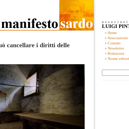
associaz
LUIGI PI
Home
Associazione
Contatti
ò cancellare i diritti delle
Newsletter
Redazione
Norme editori