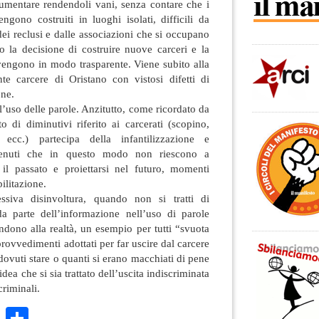
aumentare rendendoli vani, senza contare che i
engono costruiti in luoghi isolati, difficili da
dei reclusi e dalle associazioni che si occupano
o la decisione di costruire nuove carceri e la
vengono in modo trasparente. Viene subito alla
te carcere di Oristano con vistosi difetti di
one.
ll’uso delle parole. Anzitutto, come ricordato da
o di diminutivi riferito ai carcerati (scopino,
ecc.) partecipa della infantilizzazione e
etenuti che in questo modo non riescono a
e il passato e proiettarsi nel futuro, momenti
bilitazione.
siva disinvoltura, quando non si tratti di
 da parte dell’informazione nell’uso di parole
dono alla realtà, un esempio per tutti “svuota
provvedimenti adottati per far uscire dal carcere
dovuti stare o quanti si erano macchiati di pene
idea che si sia trattato dell’uscita indiscriminata
criminali.
k
r
ail
WhatsApp
Condividi