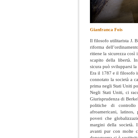
Gianfranca Fois
Il filosofo utilitarista 
riforma dell’ordinamento
ritiene la sicurezza così
scapito della libertà
. I
sicura può svilupparsi la f
Era il 1787 e il filosof
connotato la società a c
prima negli Stati Uniti p
Negli Stati Uniti, ci ra
Giurisprudenza di Berkel
politiche di controllo
afroamericani, latinos
poveri che globalizzazi
margini della società. 
avanti pur con molte c
dopoguerra si è sostituita