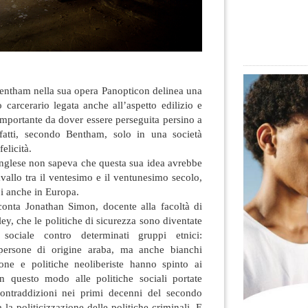
J. Bentham nella sua opera Panopticon delinea una
 carcerario legata anche all’aspetto edilizio e
 importante da dover essere perseguita persino a
nfatti, secondo Bentham, solo in una società
elicità.
o inglese non sapeva che questa sua idea avrebbe
avallo tra il ventesimo e il ventunesimo secolo,
oi anche in Europa.
cconta Jonathan Simon, docente alla facoltà di
ey, che le politiche di sicurezza sono diventate
 sociale contro determinati gruppi etnici:
, persone di origine araba, ma anche bianchi
one e politiche neoliberiste hanno spinto ai
In questo modo alle politiche sociali portate
ontraddizioni nei primi decenni del secondo
 la politicizzazione delle politiche criminali. E