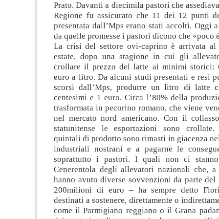
Prato. Davanti a diecimila pastori che assediava
Regione fu assicurato che 11 dei 12 punti de
presentata dall’Mps erano stati accolti. Oggi 
da quelle promesse i pastori dicono che «poco è 
La crisi del settore ovi-caprino è arrivata a
estate, dopo una stagione in cui gli allevat
crollare il prezzo del latte ai minimi storici:
euro a litro. Da alcuni studi presentati e resi 
scorsi dall’Mps, produrre un litro di latte c
centesimi e 1 euro. Circa l’80% della produzi
trasformata in pecorino romano, che viene ven
nel mercato nord americano. Con il collass
statunitense le esportazioni sono crollate
quintali di prodotto sono rimasti in giacenza ne
industriali nostrani e a pagarne le consegu
soprattutto i pastori. I quali non ci stann
Cenerentola degli allevatori nazionali che, a
hanno avuto diverse sovvenzioni da parte del 
200milioni di euro – ha sempre detto Flori
destinati a sostenere, direttamente o indirettam
come il Parmigiano reggiano o il Grana padan