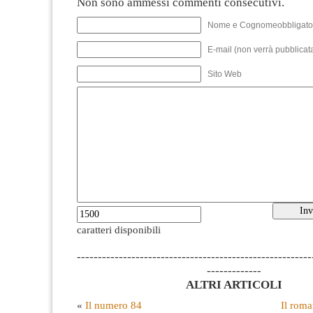
Non sono ammessi commenti consecutivi.
Nome e Cognomeobbligato
E-mail (non verrà pubblicata
Sito Web
caratteri disponibili
--------------------------------------------------------
-------------
ALTRI ARTICOLI
«
Il numero 84
Il rom