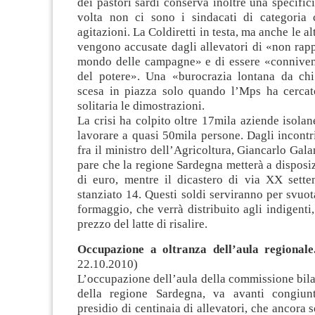
dei pastori sardi conserva inoltre una specifici
volta non ci sono i sindacati di categoria
agitazioni. La Coldiretti in testa, ma anche le al
vengono accusate dagli allevatori di «non rapp
mondo delle campagne» e di essere «connivent
del potere». Una «burocrazia lontana da ch
scesa in piazza solo quando l’Mps ha cercat
solitaria le dimostrazioni.
La crisi ha colpito oltre 17mila aziende isola
lavorare a quasi 50mila persone. Dagli incontr
fra il ministro dell’Agricoltura, Giancarlo Gala
pare che la regione Sardegna metterà a disposi
di euro, mentre il dicastero di via XX sett
stanziato 14. Questi soldi serviranno per svuota
formaggio, che verrà distribuito agli indigenti
prezzo del latte di risalire.
Occupazione a oltranza dell’aula regionale
22.10.2010)
L’occupazione dell’aula della commissione bila
della regione Sardegna, va avanti congiun
presidio di centinaia di allevatori, che ancora 