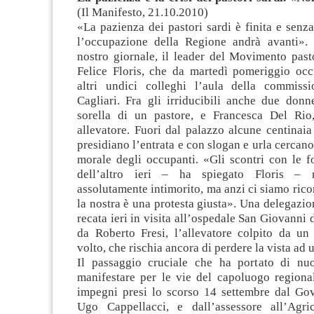
(Il Manifesto, 21.10.2010)
«La pazienza dei pastori sardi è finita e senza
l’occupazione della Regione andrà avanti».
nostro giornale, il leader del Movimento past
Felice Floris, che da martedì pomeriggio oc
altri undici colleghi l’aula della commiss
Cagliari. Fra gli irriducibili anche due donn
sorella di un pastore, e Francesca Del Rio
allevatore. Fuori dal palazzo alcune centinaia
presidiano l’entrata e con slogan e urla cercano 
morale degli occupanti. «Gli scontri con le f
dell’altro ieri – ha spiegato Floris –
assolutamente intimorito, ma anzi ci siamo rico
la nostra è una protesta giusta». Una delegazio
recata ieri in visita all’ospedale San Giovanni 
da Roberto Fresi, l’allevatore colpito da un
volto, che rischia ancora di perdere la vista ad 
Il passaggio cruciale che ha portato di nu
manifestare per le vie del capoluogo regional
impegni presi lo scorso 14 settembre dal Gov
Ugo Cappellacci, e dall’assessore all’Agri