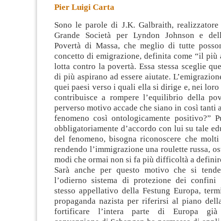
Pier Luigi Carta
Sono le parole di J.K. Galbraith, realizzator
Grande Società per Lyndon Johnson e dell
Povertà di Massa, che meglio di tutte posson
concetto di emigrazione, definita come “il più
lotta contro la povertà. Essa
stessa sceglie qu
di più aspirano ad essere aiutate. L’emigrazion
quei paesi verso i quali ella si dirige e, nei loro
contribuisce a rompere l’equilibrio della pov
perverso motivo accade che siano in così tanti 
fenomeno così ontologicamente positivo?” P
obbligatoriamente d’accordo con lui su tale ed
del fenomeno, bisogna riconoscere che molti
rendendo l’immigrazione una roulette russa, o
modi che ormai non si fa più difficoltà a definire
Sarà anche per questo motivo che si tend
l’odierno sistema di protezione dei confini
stesso appellativo della Festung Europa, term
propaganda nazista per riferirsi al piano del
fortificare l’intera parte di Europa gi