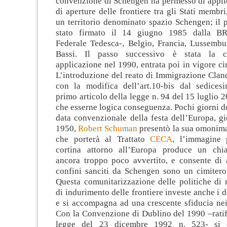
convenzione di Schengen ha permesso di applic
di aperture delle frontiere tra gli Stati membr
un territorio denominato spazio Schengen; il 
stato firmato il 14 giugno 1985 dalla B
Federale Tedesca-, Belgio, Francia, Lussembu
Bassi. Il passo successivo è stata la c
applicazione nel 1990, entrata poi in vigore c
L’introduzione del reato di Immigrazione Clande
con la modifica dell’art.10-bis dal sedice
primo articolo della legge n. 94 del 15 luglio 
che esserne logica conseguenza. Pochi giorni d
data convenzionale della festa dell’Europa, gi
1950,
Robert Schuman
presentò la sua omonim
che porterà al Trattato
CECA
, l’immagine p
cortina attorno all’Europa produce un chia
ancora troppo poco avvertito, e consente di 
confini sanciti da Schengen sono un cimitero 
Questa comunitarizzazione delle politiche di 
di indurimento delle frontiere investe anche i 
e si accompagna ad una crescente sfiducia nei
Con la Convenzione di Dublino del 1990 –ratif
legge del 23 dicembre 1992 n. 523- si e