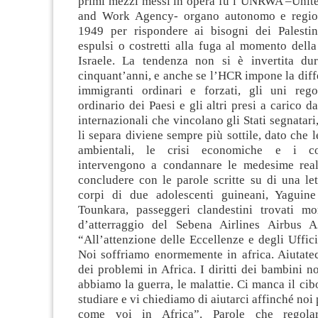
primi mezzi messi in opera fu l’UNRWA –Unite
and Work Agency- organo autonomo e region
1949 per rispondere ai bisogni dei Palesti
espulsi o costretti alla fuga al momento della
Israele. La tendenza non si è invertita dur
cinquant’anni, e anche se l’HCR impone la diff
immigranti ordinari e forzati, gli uni regol
ordinario dei Paesi e gli altri presi a carico d
internazionali che vincolano gli Stati segnatari
li separa diviene sempre più sottile, dato che 
ambientali, le crisi economiche e i con
intervengono a condannare le medesime real
concludere con le parole scritte su di una let
corpi di due adolescenti guineani, Yaguin
Tounkara, passeggeri clandestini trovati mor
d’atterraggio del Sebena Airlines Airbus 
“All’attenzione delle Eccellenze e degli Uffici
Noi soffriamo enormemente in africa. Aiutate
dei problemi in Africa. I diritti dei bambini n
abbiamo la guerra, le malattie. Ci manca il ci
studiare e vi chiediamo di aiutarci affinché noi
come voi in Africa”. Parole che regolar