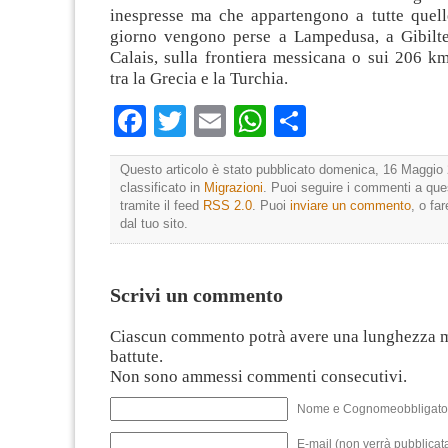
inespresse ma che appartengono a tutte quell
giorno vengono perse a Lampedusa, a Gibilter
Calais, sulla frontiera messicana o sui 206 km
tra la Grecia e la Turchia.
Facebook
Twitter
Email
WhatsApp
Condividi
Questo articolo è stato pubblicato domenica, 16 Maggio 
classificato in
Migrazioni
. Puoi seguire i commenti a ques
tramite il feed
RSS 2.0
. Puoi
inviare un commento
, o fa
dal tuo sito.
Scrivi un commento
Ciascun commento potrà avere una lunghezza 
battute.
Non sono ammessi commenti consecutivi.
Nome e Cognomeobbligato
E-mail (non verrà pubblicata