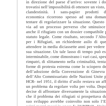
in direzione del paese d’arrivo: sovente i do
trovatisi nell’impossibilità di ottenere un visto
clandestinità. I sans-papier prodotti da
economica ricorrono spesso ad una doman
tentare di regolarizzare la situazione. Quest
via ad un processo perverso che sminuisce 
anche il rifugiato con un dossier compatibile 
statuto legale. Come risultato, secondo l’Alt
per i Rifugiati, un richiedente asilo di qu
attendere in media diciassette anni per vedere 
sua situazione. Un tale lasso di tempo può es
interminabile, come dimostrano i vari casi, spe
rimpatri, di slittamento nella criminalità, tenta
forme di protesta estrema come lo sciopero de
dell’adozione della Convenzione di Ginevra
dell’Alto Commissariato delle Nazioni Unite p
HCR- nel 1951, il diritto d’asilo restava un af
un problema da regolare volta per volta. Dop
decise di affrontare diversamente la situazio
che il problema dei rifugiati si prospettava d
suo sviluppo avrebbe coinvolto non solo l’