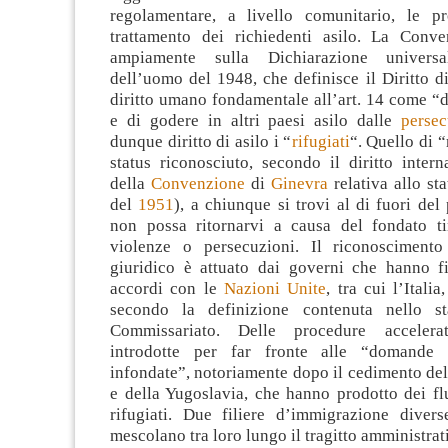
regolamentare, a livello comunitario, le p
trattamento dei richiedenti asilo. La Conv
ampiamente sulla Dichiarazione universa
dell’uomo del 1948, che definisce il Diritto 
diritto umano fondamentale all’art. 14 come “di
e di godere in altri paesi asilo dalle
persec
dunque diritto di asilo i “
rifugiati
“. Quello di “
status riconosciuto, secondo il diritto intern
della
Convenzione
di
Ginevra
relativa allo sta
del
1951
), a chiunque si trovi al di fuori del
non possa ritornarvi a causa del fondato t
violenze o persecuzioni. Il riconoscimento
giuridico è attuato dai governi che hanno fi
accordi con le
Nazioni Unite
, tra cui l’Italia
secondo la definizione contenuta nello sta
Commissariato. Delle procedure accelera
introdotte per far fronte alle “domande 
infondate”, notoriamente dopo il cedimento del
e della Yugoslavia, che hanno prodotto dei fl
rifugiati. Due filiere d’immigrazione diverse
mescolano tra loro lungo il tragitto amministrati