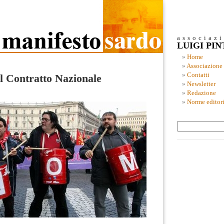
associaz
LUIGI PI
Home
Associazione
Contatti
l Contratto Nazionale
Newsletter
Redazione
Norme editori