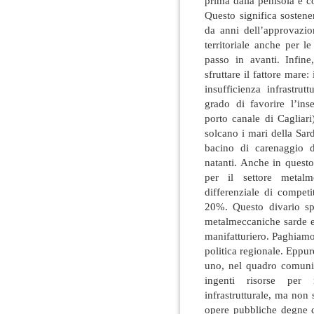
prima dalla penisola e co
Questo significa sostene
da anni dell’approvazio
territoriale anche per 
passo in avanti. Infine
sfruttare il fattore mare:
insufficienza infrastru
grado di favorire l’ins
porto canale di Cagliar
solcano i mari della Sar
bacino di carenaggio d
natanti. Anche in quest
per il settore metalm
differenziale di competi
20%. Questo divario spi
metalmeccaniche sarde e 
manifatturiero. Paghiamo
politica regionale. Eppur
uno, nel quadro comunit
ingenti risorse per 
infrastrutturale, ma non 
opere pubbliche degne d