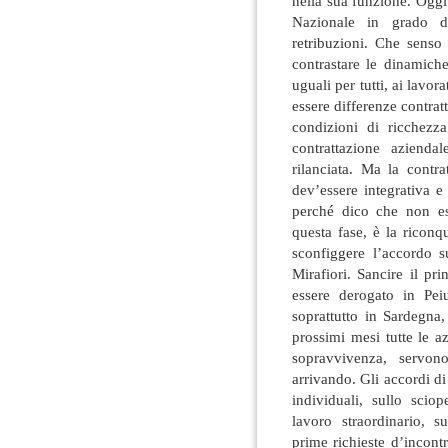
nella sua funzione. Ogg
Nazionale in grado di
retribuzioni. Che senso
contrastare le dinamiche 
uguali per tutti, ai lavor
essere differenze contrat
condizioni di ricchezza
contrattazione azienda
rilanciata. Ma la contr
dev’essere integrativa e
perché dico che non es
questa fase, è la riconq
sconfiggere l’accordo s
Mirafiori. Sancire il pr
essere derogato in Peiu
soprattutto in Sardegna,
prossimi mesi tutte le a
sopravvivenza, servon
arrivando. Gli accordi di 
individuali, sullo sciop
lavoro straordinario, s
prime richieste d’incont