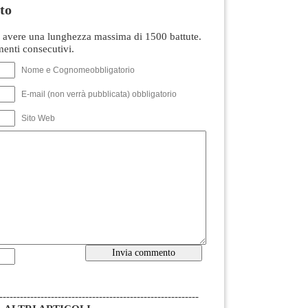
to
avere una lunghezza massima di 1500 battute.
nti consecutivi.
Nome e Cognomeobbligatorio
E-mail (non verrà pubblicata) obbligatorio
Sito Web
----------------------------------------------------------