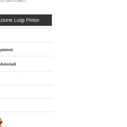
ione Luigi Pintor
pinioni
ateriali