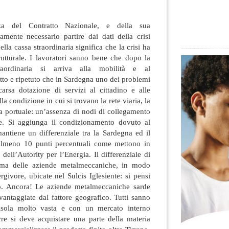
nza del Contratto Nazionale, e della sua
tamente necessario partire dai dati della crisi
lla cassa straordinaria significa che la crisi ha
utturale. I lavoratori sanno
bene che dopo la
raordinaria si arriva alla mobilità e al
etto e ripetuto che in Sardegna uno dei problemi
carsa dotazione di servizi al cittadino e alle
a condizione in cui si trovano la rete viaria, la
ema portuale: un’assenza di nodi di collegamento
ture. Si aggiunga il condizionamento dovuto al
antiene un differenziale tra la Sardegna ed il
 almeno 10 punti percentuali come mettono in
dell’Autority per l’Energia. Il differenziale di
stema delle aziende metalmeccaniche, in modo
rgivore, ubicate nel Sulcis Iglesiente: si pensi
inio. Ancora! Le aziende metalmeccaniche sarde
antaggiate dal fattore geografico. Tutti sanno
isola molto vasta e con un mercato interno
urre si deve acquistare una parte della materia