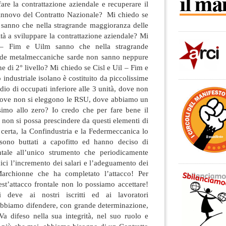
fare la contrattazione aziendale e recuperare il
 rinnovo del Contratto Nazionale? Mi chiedo se
 sanno che nella stragrande maggioranza delle
tà a sviluppare la contrattazione aziendale? Mi
 – Fim e Uilm sanno che nella stragrande
nde metalmeccaniche sarde non sanno neppure
ne di 2° livello? Mi chiedo se Cisl e Uil – Fim e
 industriale isolano è costituito da piccolissime
io di occupati inferiore alle 3 unità, dove non
, dove non si eleggono le RSU, dove abbiamo un
ssimo allo zero? Io credo che per fare bene il
 non si possa prescindere da questi elementi di
certa, la Confindustria e la Federmeccanica lo
sono buttati a capofitto ed hanno deciso di
ntale all’unico strumento che periodicamente
ci l’incremento dei salari e l’adeguamento dei
 Marchionne che ha completato l’attacco! Per
st’attacco frontale non lo possiamo accettare!
i deve ai nostri iscritti ed ai lavoratori
obbiamo difendere, con grande determinazione,
Va difeso nella sua integrità, nel suo ruolo e