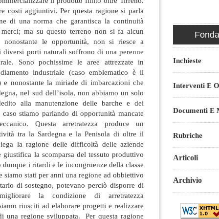
mmercializzare il prodotto finito oltre Tirreno.
re costi aggiuntivi. Per questa ragione si parla
ne di una norma che garantisca la continuità
le merci; ma su questo terreno non si fa alcun
Fondaz
, nonostante le opportunità, non si riesce a
 i diversi porti naturali soffrono di una perenne
Inchieste
tturale. Sono pochissime le aree attrezzate in
ediamento industriale (caso emblematico è il
i) e nonostante la miriade di imbarcazioni che
Interventi E O
degna, nel sud dell’isola, non abbiamo un solo
edito alla manutenzione delle barche e dei
Documenti E M
o caso stiamo parlando di opportunità mancate
eccanico. Questa arretratezza produce un
tività tra la Sardegna e la Penisola di oltre il
Rubriche
ega la ragione delle difficoltà delle aziende
giustifica la scomparsa del tessuto produttivo
Articoli
 dunque i ritardi e le incongruenze della classe
e siamo stati per anni una regione ad obbiettivo
Archivio
ario di sostegno, potevano perciò disporre di
migliorare la condizione di arretratezza
siamo riusciti ad elaborare progetti e realizzare
i una regione sviluppata. Per questa ragione