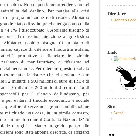
one risoluta. Non ci possiamo arrendere, non ci
evitabilità del declino. Per reagire alla crisi
Direttore
no di programmazione e di risorse. Abbiamo
Roberto Lod
 grande piano di sviluppo che tenga conto della
( il 44,7% è disoccupato ). Abbiamo bisogno di
e presti la massima attenzione al gravissimo
e. Abbiamo assoluto bisogno di un piano di
iennale, capace di difendere l’industria isolana,
Link
ttività produttive e rilanciare le aziende
 parliamo di manifatturiero, ci riferiamo ad
 metalmeccaniche. Per ottenere questo risultato
perare tutte le risorse che ci devono essere
e i 2 miliardi e 500 milioni di euro di IRE e di
re i 2 miliardi e 200 milioni di euro di fondi
spensabili per il rilancio dell’industria, per
e per evitare il tracollo economico e sociale
Sito
utti questi temi serve una grande mobilitazione
to mi chiedo una cosa, in un simile contesto,
Accedi
uno strumento come il Contratto Nazionale? Si
a delle deroghe? Siamo in grado, penso alle
dizioni sono state appena descritte, di affidarci