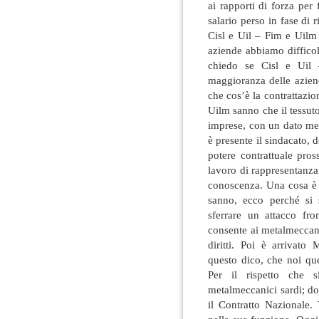
ai rapporti di forza per 
salario perso in fase di
Cisl e Uil – Fim e Uilm
aziende abbiamo difficol
chiedo se Cisl e Uil
maggioranza delle azie
che cos’è la contrattazio
Uilm sanno che il tessuto
imprese, con un dato med
è presente il sindacato
potere contrattuale pro
lavoro di rappresentanza
conoscenza. Una cosa è 
sanno, ecco perché si 
sferrare un attacco fro
consente ai metalmeccani
diritti. Poi è arrivato
questo dico, che noi que
Per il rispetto che s
metalmeccanici sardi; d
il Contratto Nazionale. 