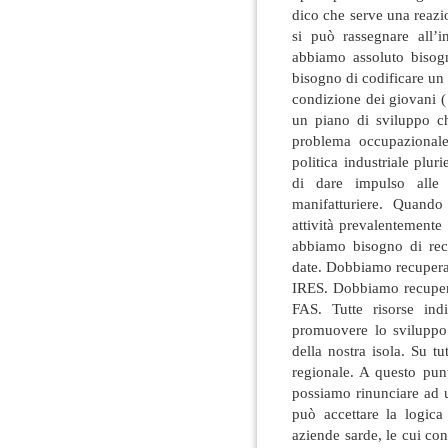
dico che serve una reazi
si può rassegnare all’in
abbiamo assoluto bisog
bisogno di codificare un
condizione dei giovani 
un piano di sviluppo ch
problema occupazional
politica industriale plur
di dare impulso alle a
manifatturiere. Quando
attività prevalentemente
abbiamo bisogno di recu
date. Dobbiamo recuperar
IRES. Dobbiamo recupera
FAS. Tutte risorse indi
promuovere lo sviluppo 
della nostra isola. Su t
regionale. A questo pun
possiamo rinunciare ad 
può accettare la logic
aziende sarde, le cui con