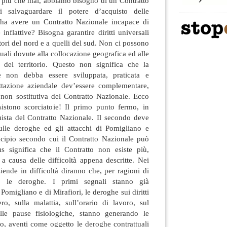
i più che mai, abbiamo bisogno di un Contratto
 salvaguardare il potere d’acquisto delle
 ha avere un Contratto Nazionale incapace di
inflattive? Bisogna garantire diritti universali
atori del nord e a quelli del sud. Non ci possono
tuali dovute alla collocazione geografica ed alle
 del territorio. Questo non significa che la
le non debba essere sviluppata, praticata e
attazione aziendale dev’essere complementare,
 non sostitutiva del Contratto Nazionale. Ecco
istono scorciatoie! Il primo punto fermo, in
uista del Contratto Nazionale. Il secondo deve
ulle deroghe ed gli attacchi di Pomigliano e
incipio secondo cui il Contratto Nazionale può
s significa che il Contratto non esiste più,
 a causa delle difficoltà appena descritte. Nei
ziende in difficoltà diranno che, per ragioni di
o le deroghe. I primi segnali stanno già
Pomigliano e di Mirafiori, le deroghe sui diritti
ero, sulla malattia, sull’orario di lavoro, sul
ulle pause fisiologiche, stanno generando le
ro, aventi come oggetto le deroghe contrattuali