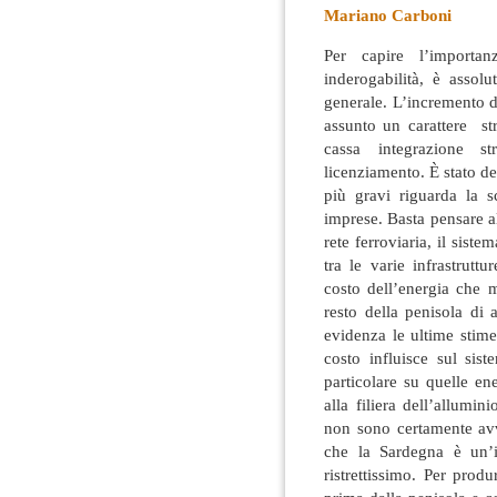
Mariano Carboni
Per capire l’importa
inderogabilità, è assolu
generale. L’incremento de
assunto un carattere str
cassa integrazione st
licenziamento. È stato d
più gravi riguarda la s
imprese. Basta pensare all
rete ferroviaria, il sist
tra le varie infrastrut
costo dell’energia che m
resto della penisola di
evidenza le ultime stime 
costo influisce sul si
particolare su quelle ene
alla filiera dell’allum
non sono certamente avv
che la Sardegna è un’
ristrettissimo. Per prod