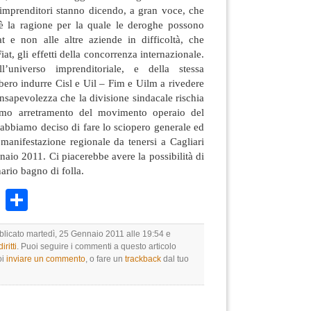
i imprenditori stanno dicendo, a gran voce, che
è la ragione per la quale le deroghe possono
at e non alle altre aziende in difficoltà, che
iat, gli effetti della concorrenza internazionale.
l’universo imprenditoriale, e della stessa
ero indurre Cisl e Uil – Fim e Uilm a rivedere
consapevolezza che la divisione sindacale rischia
imo arretramento del movimento operaio del
 abbiamo deciso di fare lo sciopero generale ed
manifestazione regionale da tenersi a Cagliari
naio 2011. Ci piacerebbe avere la possibilità di
nario bagno di folla.
k
r
ail
WhatsApp
Condividi
bblicato martedì, 25 Gennaio 2011 alle 19:54 e
ritti
. Puoi seguire i commenti a questo articolo
oi
inviare un commento
, o fare un
trackback
dal tuo