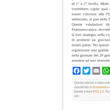
di 1° e 2° livello. Molt
vorrebbero capire qual 
essere concesse alla Fi
subiscono, al pari della F
Queste valutazioni del
Federmeccanica, dovrebb
la loro strategia, nella 
di produrre un graviss
nostro paese. Per questo
organizzare una grande 
nella giornata del 28 gen
assistere ad uno straordi
Faceboo
Twitte
Em
Questo articolo è stato pu
classificato in
Economia e di
tramite il feed
RSS 2.0
. Pu
sito.