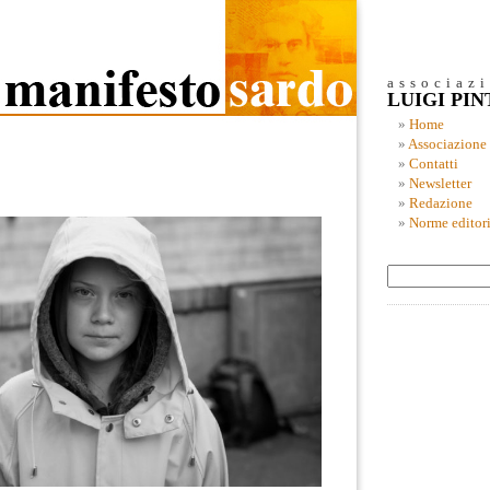
associaz
LUIGI PI
Home
Associazione
Contatti
Newsletter
Redazione
Norme editori