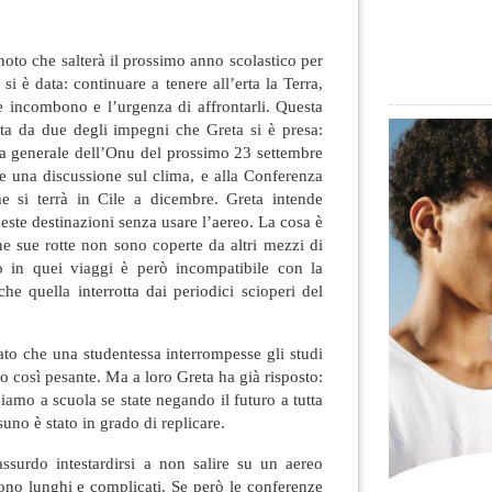
oto che salterà il prossimo anno scolastico per
si è data: continuare a tenere all’erta la Terra,
he incombono e l’urgenza di affrontarli
. Questa
ata da due degli impegni che Greta si è presa:
ea generale dell’Onu del prossimo 23 settembre
 una discussione sul clima, e alla Conferenza
e si terrà in Cile a dicembre. Greta intende
ste destinazioni senza usare l’aereo. La cosa è
e sue rotte non sono coperte da altri mezzi di
reo in quei viaggi è però incompatibile con la
che quella interrotta dai periodici scioperi del
to che una studentessa interrompesse gli studi
o così pesante. Ma a loro Greta ha già risposto:
iamo a scuola se state negando il futuro a tutta
no è stato in grado di replicare.
ssurdo intestardirsi a non salire su un aereo
ono lunghi e complicati. Se però le conferenze