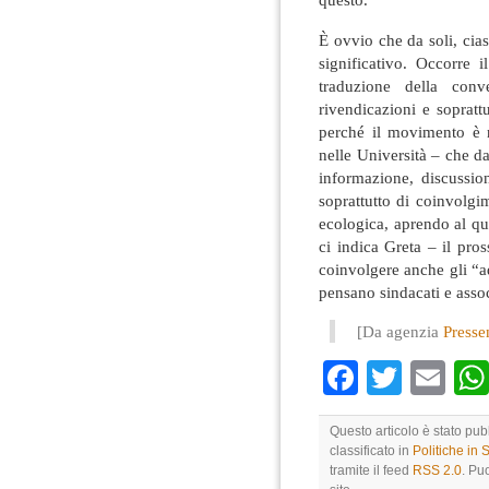
È ovvio che da soli, cia
significativo. Occorre il
traduzione della conv
rivendicazioni e sopratt
perché il movimento è n
nelle Università – che d
informazione, discussi
soprattutto di coinvolgi
ecologica, aprendo al quar
ci indica Greta – il pro
coinvolgere anche gli “adu
pensano sindacati e asso
[Da agenzia
Presse
Faceboo
Twitte
Em
Questo articolo è stato pu
classificato in
Politiche in
tramite il feed
RSS 2.0
. Pu