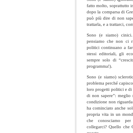
fatto molto, soprattutto i
dopo la comparsa di Gre
può più dire di non sap
trattarla, e a trattarci, co
Sono (e siamo) cinici.
pensiamo che non ci rig
politici continuano a fare
stessi editoriali, gli ec
sempre solo di “crescit
programma!).
Sono (e siamo) scleroti
problema perché capiscon
loro progetti politici e 
di non sapere”: meglio 
condizione non riguarda 
ha cominciato anche sol
propria vita in un mond
che conosciamo per ma
collegarci? Quello che G
questo.