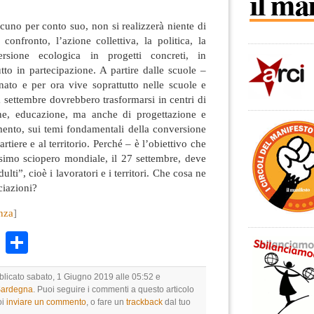
scuno per conto suo, non si realizzerà niente di
 confronto, l’azione collettiva, la politica, la
ersione ecologica in progetti concreti, in
utto in partecipazione. A partire dalle scuole –
ato e per ora vive soprattutto nelle scuole e
a settembre dovrebbero trasformarsi in centri di
one, educazione, ma anche di progettazione e
mento, sui temi fondamentali della conversione
tiere e al territorio. Perché – è l’obiettivo che
ssimo sciopero mondiale, il 27 settembre, deve
lti”, cioè i lavoratori e i territori. Che cosa ne
ciazioni?
nza
]
k
r
ail
WhatsApp
Condividi
bblicato sabato, 1 Giugno 2019 alle 05:52 e
 Sardegna
. Puoi seguire i commenti a questo articolo
oi
inviare un commento
, o fare un
trackback
dal tuo