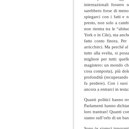
internazionali fossero 
sarebbero forse di meno
spiegarci con i fatti e 
presto, non solo a cambi
non rientra tra le “abit
York o in Cile), ma anche
fatto conto finora. Per
arricchirci. Ma perché al
tutto alla svelta, si po
migliore per tutti: que
magistero: un mondo che
cosa comporta), più dolc
profondità (recuperando 
fa perdere). Con i suo
ancora a entrarci in test
Quanti politici hanno 
Parlamenti hanno dichiar
loro trantran! Quanti c
siamo sull’orlo di un bar
Sono (e siamo) ignoranti