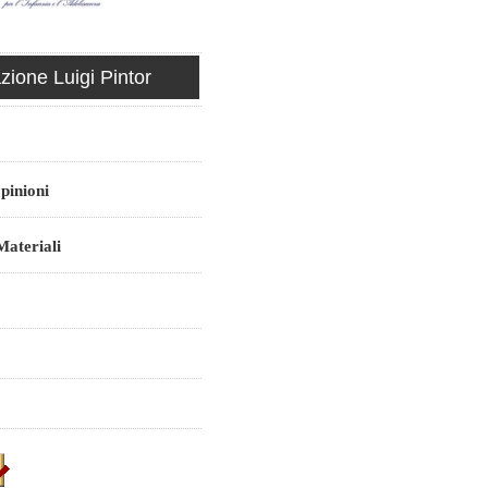
ione Luigi Pintor
pinioni
ateriali