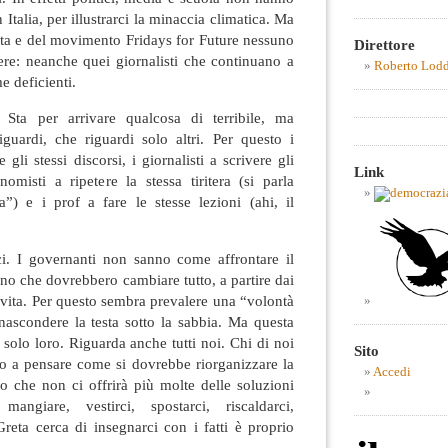
n Italia, per illustrarci la minaccia climatica. Ma
ta e del movimento Fridays for Future nessuno
Direttore
ere: neanche quei giornalisti che continuano a
Roberto Lod
me deficienti.
 Sta per arrivare qualcosa di terribile, ma
uardi, che riguardi solo altri. Per questo i
 gli stessi discorsi, i giornalisti a scrivere gli
Link
onomisti a ripetere la stessa tiritera (si parla
a”) e i prof a fare le stesse lezioni (ahi, il
ci. I governanti non sanno come affrontare il
o che dovrebbero cambiare tutto, a partire dai
di vita. Per questo sembra prevalere una “volontà
nascondere la testa sotto la sabbia. Ma questa
solo loro. Riguarda anche tutti noi. Chi di noi
Sito
o a pensare come si dovrebbe riorganizzare la
Accedi
o che non ci offrirà più molte delle soluzioni
ngiare, vestirci, spostarci, riscaldarci,
reta cerca di insegnarci con i fatti è proprio