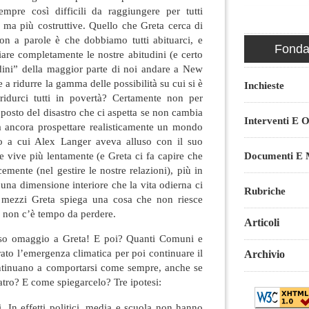
sempre così difficili da raggiungere per tutti
 ma più costruttive. Quello che Greta cerca di
non a parole è che dobbiamo tutti abituarci, e
Fondaz
are completamente le nostre abitudini (e certo
udini” della maggior parte di noi andare a New
 a ridurre la gamma delle possibilità su cui si è
Inchieste
 ridurci tutti in povertà? Certamente non per
 posto del disastro che ci aspetta se non cambia
Interventi E O
ssa ancora prospettare realisticamente un mondo
llo a cui Alex Langer aveva alluso con il suo
 vive più lentamente (e Greta ci fa capire che
Documenti E M
emente (nel gestire le nostre relazioni), più in
una dimensione interiore che la vita odierna ci
Rubriche
i mezzi Greta spiega una cosa che non riesce
a: non c’è tempo da perdere.
Articoli
reso omaggio a Greta! E poi? Quanti Comuni e
ato l’emergenza climatica per poi continuare il
Archivio
ontinuano a comportarsi come sempre, anche se
atro? E come spiegarcelo? Tre ipotesi:
. In effetti politici, media e scuola non hanno