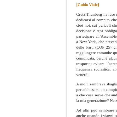
[Guido Viale]
Greta Thunberg ha reso n
dedicarsi al compito che 
cioè noi, sui pericoli c
decisione è resa obblig
partecipare all’Assembl
a New York, che prevede
delle Parti (COP 25) ch
raggiungere entrambe que
complicata, perché alcun
trasporto; evitare l’ae
frequenza scolastica, an
venerdì.
A molti sembrava sbaglia
per addossarsi un compit
a che cosa serve che and
la mia generazione? Nessu
Ad altri può sembrare a
anche quando i viaggi s