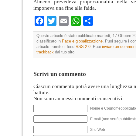
Almeno prevedeva proporzionalità nella ve
imponeva una fine alla faida.
Facebook
Twitter
Email
WhatsApp
Condividi
Questo articolo è stato pubblicato martedì, 17 Ottobre 2
classificato in
Pace e globalizzazione
. Puoi seguire i c
articolo tramite il feed
RSS 2.0
. Puoi
inviare un commen
trackback
dal tuo sito.
Scrivi un commento
Ciascun commento potrà avere una lunghezza 
battute.
Non sono ammessi commenti consecutivi.
Nome e Cognomeobbligato
E-mail (non verrà pubblicata
Sito Web