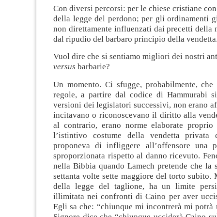
Con diversi percorsi: per le chiese cristiane co
della legge del perdono; per gli ordinamenti g
non direttamente influenzati dai precetti della 
dal ripudio del barbaro principio della vendetta
Vuol dire che si sentiamo migliori dei nostri ant
versus
barbarie?
Un momento. Ci sfugge, probabilmente, che 
regole, a partire dal codice di Hammurabi si
versioni dei legislatori successivi, non erano a
incitavano o riconoscevano il diritto alla vend
al contrario, erano norme elaborate proprio 
l’istintivo costume della vendetta privata 
proponeva di infliggere all’offensore una 
sproporzionata rispetto al danno ricevuto. Fe
nella Bibbia quando Lamech pretende che la s
settanta volte sette maggiore del torto subito.
della legge del taglione, ha un limite pers
illimitata nei confronti di Caino per aver ucci
Egli sa che: “chiunque mi incontrerà mi potrà 
Signore dice che “chiunque ucciderà Caino sub