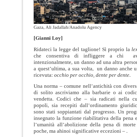
Gaza, Ali Jadallah/Anadolu Agency
[Gianni Loy]
Ridateci la legge del taglione! Sì proprio la
le
che consentiva di infliggere a chi ave
intenzionalmente, un danno ad una altra person
a quest’ultima, a sua volta, un danno anche u
ricevuta:
occhio per occhio, dente per dente
.
Una norma – comune nell’antichità con diverse
di solito ascriviamo alla barbarie o ai codici
vendetta. Codici che – sia radicati nella cu
popoli, sia recepiti dall’ordinamento giuridi
sono stati soppiantati dal progresso. Un prog
insegnato la funzione riabilitativa della pena 
l’umanità all’abolizione della pena di mort
poche, ma ahinoi significative eccezioni – .