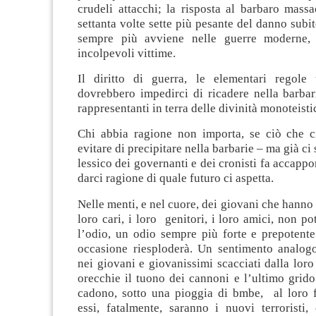
crudeli attacchi; la risposta al barbaro mass
settanta volte sette più pesante del danno subit
sempre più avviene nelle guerre moderne,
incolpevoli vittime.
Il diritto di guerra, le elementari regole
dovrebbero impedirci di ricadere nella barbari
rappresentanti in terra delle divinità monoteistic
Chi abbia ragione non importa, se ciò che c
evitare di precipitare nella barbarie – ma già ci
lessico dei governanti e dei cronisti fa accappo
darci ragione di quale futuro ci aspetta.
Nelle menti, e nel cuore, dei giovani che hanno 
loro cari, i loro genitori, i loro amici, non po
l’odio, un odio sempre più forte e prepotente
occasione riesploderà. Un sentimento analogo
nei giovani e giovanissimi scacciati dalla loro 
orecchie il tuono dei cannoni e l’ultimo grido 
cadono, sotto una pioggia di bmbe, al loro f
essi, fatalmente, saranno i nuovi terroristi,