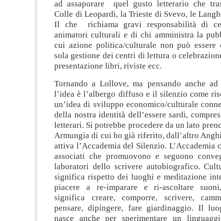
ad assaporare quel gusto letterario che tr
Colle di Leopardi, la Trieste di Svevo, le Langh
Il che richiama gravi responsabilità di ce
animatori culturali e di chi amministra la pubb
cui azione politica/culturale non può essere c
sola gestione dei centri di lettura o celebrazion
presentazione libri, riviste ecc.
Tornando a Lollove, ma pensando anche ad a
l’idea è l’albergo diffuso e il silenzio come riso
un’idea di sviluppo economico/culturale conne
della nostra identità dell’essere sardi, compres
letterari. Si potrebbe procedere da un lato pre
Armungia di cui ho già riferito, dall’altro Angh
attiva l’Accademia del Silenzio. L’Accademia c
associati che promuovono e seguono conveg
laboratori dello scrivere autobiografico. Cult
significa rispetto dei luoghi e meditazione inte
piacere a re-imparare e ri-ascoltare suoni
significa creare, comporre, scrivere, camm
pensare, dipingere, fare giardinaggio. Il luo
nasce anche per sperimentare un linguaggio