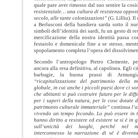
quale pare aver rimosso dal suo sentire la cosi
resistenziale… una cultura di resistenza oppost
secolo, alle tante colonizzazioni”
(G. Lilliu). Il
a Berlusconi della bandiera sarda sotto il nu
simboli dell’identità dei sardi, fu un gesto di r
mercificazione della nostra identità passa co
festaiolo e domenicale fine a se stesso, ment
spopolamento completa l’opera del dissolviment
Secondo l’antropologo Pietro Clemente, p
ancora alla resa definitiva, al capolinea. Egli ci
barbagie, la buona prassi di Armungi
“ricapitalizzazione del patrimonio della 
globale, in cui anche i piccoli paesi dove ci so
che abitanti si può costruire futuro per le diff
per i saperi della natura, per le cose dotate d
patrimonio culturale immateriale”
continua
l’
vivendo un tempo fecondo. Lo può essere in tu
hanno diritto a resistere ed esistere se si è in
sull’unicità dei luoghi, perché nel 
interconnesso la narrazione di sé è divent