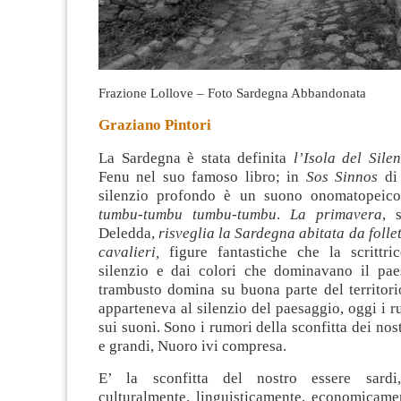
Frazione Lollove – Foto Sardegna Abbandonata
Graziano Pintori
La Sardegna è stata definita
l’Isola del Silen
Fenu nel suo famoso libro; in
Sos Sinnos
d
silenzio profondo è un suono onomatopeic
tumbu-tumbu tumbu-tumbu
.
La primavera
, 
Deledda,
risveglia la Sardegna abitata da folle
cavalieri,
figure fantastiche che la scrittri
silenzio e dai colori che dominavano il pae
trambusto domina su buona parte del territor
apparteneva al silenzio del paesaggio, oggi i
sui suoni. Sono i rumori della sconfitta dei nost
e grandi, Nuoro ivi compresa.
E’ la sconfitta del nostro essere sardi
culturalmente, linguisticamente, economicamen