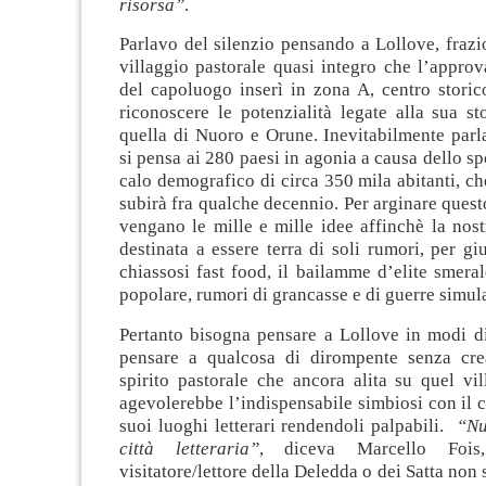
risorsa”
.
Parlavo del silenzio pensando a Lollove, frazi
villaggio pastorale quasi integro che l’appro
del capoluogo inserì in zona A, centro stori
riconoscere le potenzialità legate alla sua sto
quella di Nuoro e Orune. Inevitabilmente parl
si pensa ai 280 paesi in agonia a causa dello s
calo demografico di circa 350 mila abitanti, che
subirà fra qualche decennio. Per arginare que
vengano le mille e mille idee affinchè la nost
destinata a essere terra di soli rumori, per giu
chiassosi fast food, il bailamme d’elite smera
popolare, rumori di grancasse e di guerre simula
Pertanto bisogna pensare a Lollove in modi div
pensare a qualcosa di dirompente senza cre
spirito pastorale che ancora alita su quel vil
agevolerebbe l’indispensabile simbiosi con il 
suoi luoghi letterari rendendoli palpabili.
“Nu
città letteraria”
, diceva Marcello Fois
visitatore/lettore della Deledda o dei Satta non