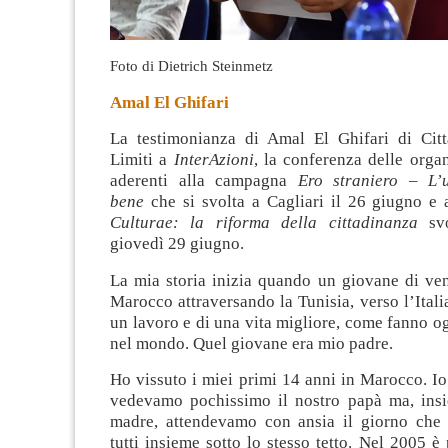
Foto di Dietrich Steinmetz
Amal El Ghifari
La testimonianza di Amal El Ghifari di Cit
Limiti a
InterAzioni
, la conferenza delle orga
aderenti alla campagna
Ero straniero – L’
bene
che si svolta a Cagliari il 26 giugno e
Culturae: la riforma della cittadinanza
svo
giovedì 29 giugno.
La mia storia inizia quando un giovane di ven
Marocco attraversando la Tunisia, verso l’Italia
un lavoro e di una vita migliore, come fanno og
nel mondo. Quel giovane era mio padre.
Ho vissuto i miei primi 14 anni in Marocco. Io e
vedevamo pochissimo il nostro papà ma, ins
madre, attendevamo con ansia il giorno che
tutti insieme sotto lo stesso tetto. Nel 2005 è 