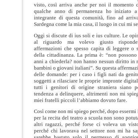
visto, così arriva anche per noi il momento d
qualche anno di permanenza ho iniziato a 
integrante di questa comunità, fino ad arriva
Sardegna come la mia casa, il luogo in cui mi se
Oggi si discute di ius soli e ius culture. Le op
al riguardo ma volevo giusto rispond
affermazioni che spesso capita di leggere o s
della cittadinanza. La prima è: “non possono 
anni a chiederla? non hanno nessun diritto in 
bambini o giovani italiani”. Su questa afferma
delle domande: per i caso i figli nati da genito
soggetti a rilasciare le proprie impronte digita
tutti i genitori di origine straniera siano p
tendenza a delinquere, altrimenti non mi spie
miei fratelli piccoli l’abbiamo dovuto fare.
Così come non mi spiego perché, dopo essermi 
per la recita del teatro a scuola non sono potut
altri ragazzi, perché forse ci voleva un vist
perché chi lavorava nel settore non mi ha sa
sarebbe bastato solo il permesso di soggio