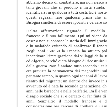
abbiamo deciso di combattere, ma non riesco a
tanti giovani che si perdono a metà strada,
identificarsi in qualcosa a tutti costi. Ed è nost
questi ragazzi, fare qualcosa prima che si
Bisogna smetterla di essere ipocriti e cercare co
L’altra affermazione riguarda il modello 
francese e il suo fallimento. Qui mi viene d
cose: o non si conosce la storia dell’immigrazio
è in malafede evitando di analizzare il fenom
Negli anni ‘50/’60 la Francia ha attuato pol
incentivare l’immigrazione dai villaggi della 
ed Algeria, perché c’era bisogno di ricostruire i
dalla guerra. Non è andato tutto secondo i cal
era prevista la permanenza dei maghrebini sul
per tanto tempo, in quanto ogni tot anni di lavor
rientro del migrante; un rientro che invece in 
avvenuto ed è nata la seconda generazione, ch
anni nelle baracche e nelle periferie. Da lì è ve
disagio sociale che si è cercato di far finta d
anni. Senz’altro il modello francese è 
considerazione per cercare di cogliere gli aspe