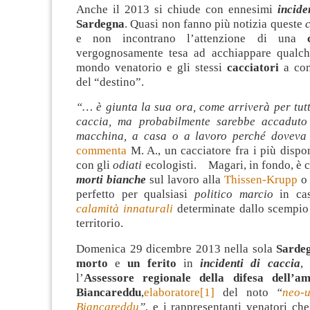
Anche il 2013 si chiude con ennesimi
incide
Sardegna
. Quasi non fanno più notizia queste
c
e non incontrano l’attenzione di una
vergognosamente tesa ad acchiappare qualch
mondo venatorio e gli stessi
cacciatori
a cons
del “destino”
.
“… è giunta la sua ora, come arriverà per tutt
caccia, ma probabilmente sarebbe accaduto
macchina, a casa o a lavoro perché doveva 
commenta
M. A., un cacciatore fra i più dispon
con gli
odiati
ecologisti. Magari, in fondo, è c
morti bianche
sul lavoro alla
Thissen-Krupp
o 
perfetto per qualsiasi
politico marcio
in cas
calamità innaturali
determinate dallo scempio 
territorio.
Domenica 29 dicembre 2013 nella sola
Sarde
morto
e
un ferito
in
incidenti di caccia
,
l’
Assessore regionale della difesa dell’a
Biancareddu
,
elaboratore
[1]
del noto
“
neo-
Biancareddu
”
, e i rappresentanti venatori ch