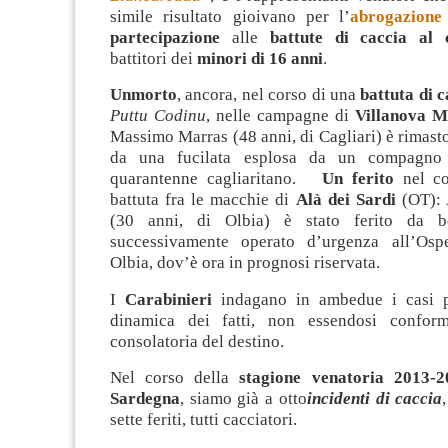
simile risultato gioivano per l’
abrogazione
partecipazione
alle
battute di caccia al c
battitori dei
minori di 16 anni
.
Unmorto
, ancora, nel corso di una
battuta di c
Puttu Codinu
, nelle campagne di
Villanova M
Massimo Marras (48 anni, di Cagliari) è rimasto
da una fucilata esplosa da un compagno 
quarantenne cagliaritano.
Un ferito
nel co
battuta fra le macchie di
Alà dei Sardi
(OT): 
(30 anni, di Olbia) è stato ferito da b
successivamente operato d’urgenza all’Ospe
Olbia, dov’è ora in prognosi riservata.
I
Carabinieri
indagano in ambedue i casi p
dinamica dei fatti, non essendosi conforma
consolatoria del destino.
Nel corso della
stagione venatoria 2013-2
Sardegna
, siamo già a otto
incidenti di caccia
sette feriti, tutti cacciatori.