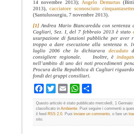
14 novembre 2013);
Angelo Demurtas
(Bitt
2013),
cacciatore sconosciuto cinquantasette
(Santulussurgiu, 7 novembre 2013).
[1]
Andrea Mario Biancareddu con sentenza d
Cagliari, Sez. I, del 7 febbraio 2013 è stato
usurpazione di funzioni pubbliche per aver r
troppo a dare esecuzione alla sentenza n. 
luglio 2006 che lo dichiarava
decaduto
da
consigliere regionale. Inoltre, è
indagat
nell’ambito di uno dei noti procedimenti pena
Procura della Repubblica di Cagliari riguard
fondi dei gruppi consiliari.
Facebook
Twitter
Email
WhatsApp
Condividi
Questo articolo è stato pubblicato mercoledì, 1 Gennaio 
classificato in
Ambiente
. Puoi seguire i commenti a quest
il feed
RSS 2.0
. Puoi
inviare un commento
, o fare un
tr
sito.