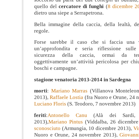
quello del
cercatore di funghi
(
8 dicembre 2
dietro una siepe a Serrapetrona.
Bella immagine della caccia, della lealtà, de
regole.
Forse sarebbe il caso che si faccia una v
un’approfondita e seria riflessione sulle
sicurezza della caccia, ormai da te
oggettivamente un’attività pericolosa per chi
boschi e campagne.
stagione venatoria 2013-2014 in Sardegna
morti
:
Mariano Marras
(Villanova Monteleon
2013),
Raffaele Lostia
(fra Nuoro e Orune, 24 
Luciano Floris
(S. Teodoro, 7 novembre 2013)
feriti
:
Antonello Canu
(Alà dei Sardi, 
2013),
Mariano Pintus
(Viddalba, 26 dicembr
sconosciuto
(Armungia, 10 dicembre 2013),
Vi
Nuoro e Orune, 24 novembre 2013),
Giovanni