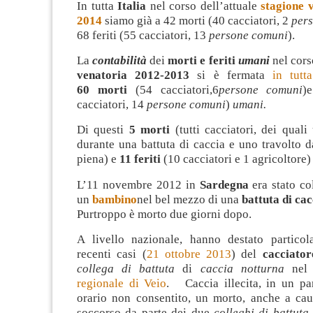
In tutta
Italia
nel corso dell’attuale
stagione 
2014
siamo già a 42 morti (40 cacciatori, 2
per
68 feriti (55 cacciatori, 13
persone comuni
).
La
contabilità
dei
morti e feriti
umani
nel cors
venatoria 2012-2013
si è fermata
in tut
60
morti
(54 cacciatori,6
persone comuni
)
cacciatori, 14
persone comuni
)
umani
.
Di questi
5 morti
(tutti cacciatori, dei quali
durante una battuta di caccia e uno travolto d
piena) e
11 feriti
(10 cacciatori e 1 agricoltore)
L’11 novembre 2012 in
Sardegna
era stato col
un
bambino
nel bel mezzo di una
battuta di cac
Purtroppo è morto due giorni dopo.
A livello nazionale, hanno destato partico
recenti casi (
21 ottobre 2013
) del
cacciator
collega di battuta
di
caccia notturna
ne
regionale di Veio
. Caccia illecita, in un par
orario non consentito, un morto, anche a ca
soccorso da parte dei due
colleghi di battuta