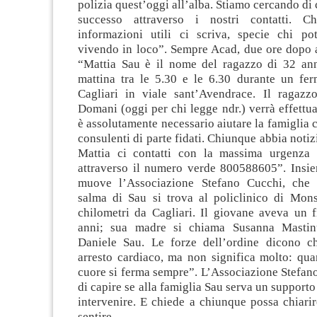
polizia quest’oggi all’alba. Stiamo cercando di 
successo attraverso i nostri contatti. C
informazioni utili ci scriva, specie chi po
vivendo in loco”. Sempre Acad, due ore dopo 
“Mattia Sau è il nome del ragazzo di 32 an
mattina tra le 5.30 e le 6.30 durante un fer
Cagliari in viale sant’Avendrace. Il ragazzo
Domani (oggi per chi legge ndr.) verrà effettua
è assolutamente necessario aiutare la famiglia 
consulenti di parte fidati. Chiunque abbia notizi
Mattia ci contatti con la massima urgenza
attraverso il numero verde 800588605”. Insi
muove l’Associazione Stefano Cucchi, che 
salma di Sau si trova al policlinico di Mons
chilometri da Cagliari. Il giovane aveva un f
anni; sua madre si chiama Susanna Masti
Daniele Sau. Le forze dell’ordine dicono c
arresto cardiaco, ma non significa molto: qua
cuore si ferma sempre”. L’Associazione Stefan
di capire se alla famiglia Sau serva un supporto
intervenire. E chiede a chiunque possa chiarire 
sentire.