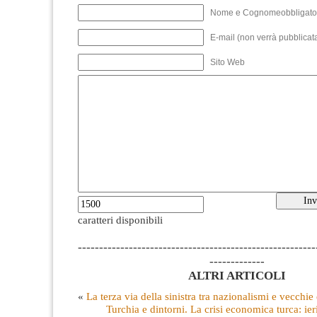
Nome e Cognomeobbligato
E-mail (non verrà pubblicata
Sito Web
caratteri disponibili
--------------------------------------------------------
-------------
ALTRI ARTICOLI
«
La terza via della sinistra tra nazionalismi e vecchie 
Turchia e dintorni. La crisi economica turca: ie