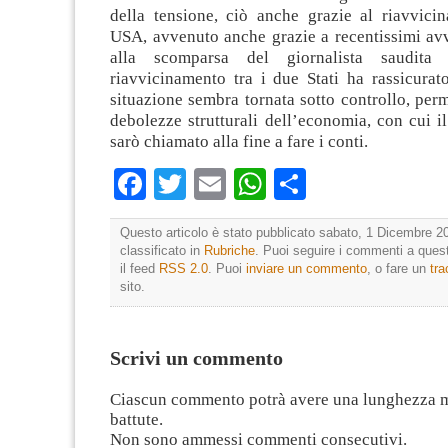
della tensione, ciò anche grazie al riavvici
USA, avvenuto anche grazie a recentissimi avv
alla scomparsa del giornalista saudita 
riavvicinamento tra i due Stati ha rassicurat
situazione sembra tornata sotto controllo, pe
debolezze strutturali dell’economia, con cui i
sarò chiamato alla fine a fare i conti.
Facebook
Twitter
Email
WhatsApp
Condividi
Questo articolo è stato pubblicato sabato, 1 Dicembre 20
classificato in
Rubriche
. Puoi seguire i commenti a quest
il feed
RSS 2.0
. Puoi
inviare un commento
, o fare un
tr
sito.
Scrivi un commento
Ciascun commento potrà avere una lunghezza 
battute.
Non sono ammessi commenti consecutivi.