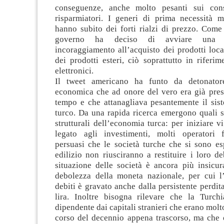
conseguenze, anche molto pesanti sui con
risparmiatori. I generi di prima necessità 
hanno subito dei forti rialzi di prezzo. Come 
governo ha deciso di avviare una 
incoraggiamento all’acquisto dei prodotti loca
dei prodotti esteri, ciò soprattutto in riferim
elettronici.
Il tweet americano ha funto da detonator
economica che ad onore del vero era già pres
tempo e che attanagliava pesantemente il sist
turco. Da una rapida ricerca emergono quali s
strutturali dell’economia turca: per iniziare 
legato agli investimenti, molti operatori 
persuasi che le società turche che si sono e
edilizio non riusciranno a restituire i loro de
situazione delle società è ancora più insicur
debolezza della moneta nazionale, per cui 
debiti è gravato anche dalla persistente perdita
lira. Inoltre bisogna rilevare che la Turch
dipendente dai capitali stranieri che erano molt
corso del decennio appena trascorso, ma che