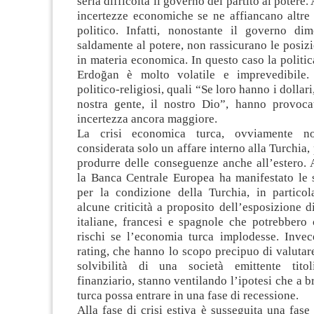
seria difficoltà il governo del partito al potere.
incertezze economiche se ne affiancano altre 
politico. Infatti, nonostante il governo dim
saldamente al potere, non rassicurano le posiz
in materia economica. In questo caso la politic
Erdoğan è molto volatile e imprevedibile. 
politico-religiosi, quali “Se loro hanno i dollar
nostra gente, il nostro Dio”, hanno provoc
incertezza ancora maggiore.
La crisi economica turca, ovviamente n
considerata solo un affare interno alla Turchia,
produrre delle conseguenze anche all’estero. 
la Banca Centrale Europea ha manifestato le 
per la condizione della Turchia, in particol
alcune criticità a proposito dell’esposizione 
italiane, francesi e spagnole che potrebbero 
rischi se l’economia turca implodesse. Invec
rating, che hanno lo scopo precipuo di valutare 
solvibilità di una società emittente tito
finanziario, stanno ventilando l’ipotesi che a 
turca possa entrare in una fase di recessione.
Alla fase di crisi estiva è susseguita una fase