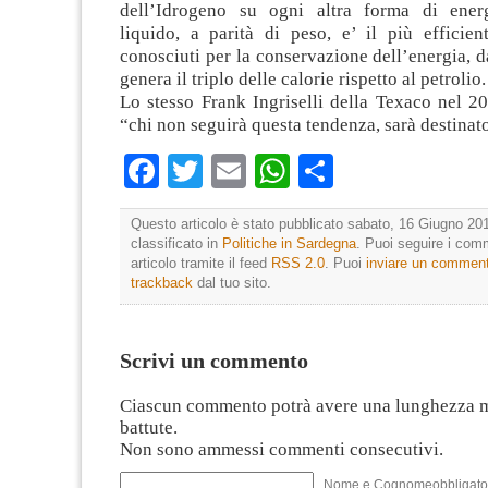
dell’Idrogeno su ogni altra forma di energ
liquido, a parità di peso, e’ il più efficien
conosciuti per la conservazione dell’energia,
genera il triplo delle calorie rispetto al petrolio.
Lo stesso Frank Ingriselli della Texaco nel 2
“chi non seguirà questa tendenza, sarà destinato
Facebook
Twitter
Email
WhatsApp
Condividi
Questo articolo è stato pubblicato sabato, 16 Giugno 201
classificato in
Politiche in Sardegna
. Puoi seguire i com
articolo tramite il feed
RSS 2.0
. Puoi
inviare un commen
trackback
dal tuo sito.
Scrivi un commento
Ciascun commento potrà avere una lunghezza 
battute.
Non sono ammessi commenti consecutivi.
Nome e Cognomeobbligato