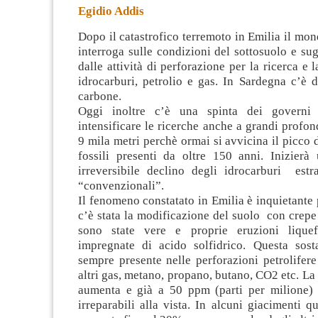
Egidio Addis
Dopo il catastrofico terremoto in Emilia il mond
interroga sulle condizioni del sottosuolo e sugl
dalle attività di perforazione per la ricerca e 
idrocarburi, petrolio e gas. In Sardegna c’è 
carbone.
Oggi inoltre c’è una spinta dei governi 
intensificare le ricerche anche a grandi profon
9 mila metri perchè ormai si avvicina il picco 
fossili presenti da oltre 150 anni. Inizierà
irreversibile declino degli idrocarburi estr
“convenzionali”.
Il fenomeno constatato in Emilia è inquietante
c’è stata la modificazione del suolo con crep
sono state vere e proprie eruzioni liquef
impregnate di acido solfidrico. Questa sos
sempre presente nelle perforazioni petrolifer
altri gas, metano, propano, butano, CO2 etc. La 
aumenta e già a 50 ppm (parti per milione)
irreparabili alla vista. In alcuni giacimenti q