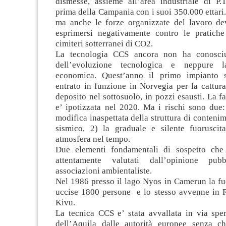
dismesse, assieme all’area industriale di P.
prima della Campania con i suoi 350.000 ettari
ma anche le forze organizzate del lavoro d
esprimersi negativamente contro le pratich
cimiteri sotterranei di CO2.
La tecnologia CCS ancora non ha conosciu
dell’evoluzione tecnologica e neppure l
economica. Quest’anno il primo impianto s
entrato in funzione in Norvegia per la cattur
deposito nel sottosuolo, in pozzi esausti. La 
e’ ipotizzata nel 2020. Ma i rischi sono due:
modifica inaspettata della struttura di conteni
sismico, 2) la graduale e silente fuoruscit
atmosfera nel tempo.
Due elementi fondamentali di sospetto che
attentamente valutati dall’opinione pub
associazioni ambientaliste.
Nel 1986 presso il lago Nyos in Camerun la fu
uccise 1800 persone e lo stesso avvenne in 
Kivu.
La tecnica CCS e’ stata avvallata in via spe
dell’Aquila dalle autorità europee senza c