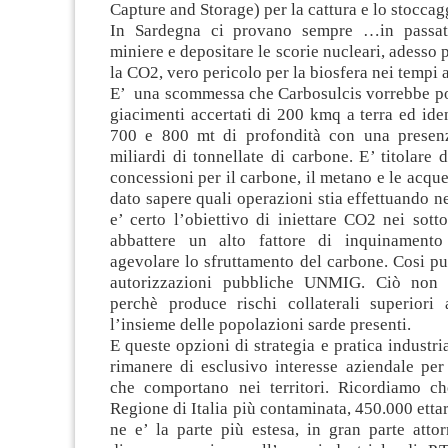
Capture and Storage) per la cattura e lo stoccag
In Sardegna ci provano sempre …in passat
miniere e depositare le scorie nucleari, adesso 
la CO2, vero pericolo per la biosfera nei tempi a
E’ una scommessa che Carbosulcis vorrebbe por
giacimenti accertati di 200 kmq a terra ed iden
700 e 800 mt di profondità con una presenz
miliardi di tonnellate di carbone. E’ titolare d
concessioni per il carbone, il metano e le acque
dato sapere quali operazioni stia effettuando n
e’ certo l’obiettivo di iniettare CO2 nei sotto
abbattere un alto fattore di inquinamento
agevolare lo sfruttamento del carbone. Cosi pu
autorizzazioni pubbliche UNMIG. Ciò non è
perchè produce rischi collaterali superiori 
l’insieme delle popolazioni sarde presenti.
E queste opzioni di strategia e pratica industr
rimanere di esclusivo interesse aziendale per
che comportano nei territori. Ricordiamo c
Regione di Italia più contaminata, 450.000 ettari
ne e’ la parte più estesa, in gran parte atto