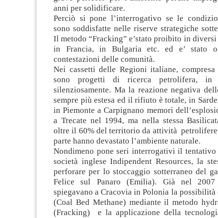
anni per solidificare.
Perciò si pone l’interrogativo se le condizio
sono soddisfatte nelle riserve strategiche sotte
Il metodo “Fracking” e’stato proibito in diversi
in Francia, in Bulgaria etc. ed e’ stato o
contestazioni delle comunità.
Nei cassetti delle Regioni italiane, compresa
sono progetti di ricerca petrolifera, in 
silenziosamente. Ma la reazione negativa dell
sempre più estesa ed il rifiuto è totale, in Sar
in Piemonte a Carpignano memori dell’esplosi
a Trecate nel 1994, ma nella stessa Basilicat
oltre il 60% del territorio da attività petrolifere
parte hanno devastato l’ambiente naturale.
Nondimeno pone seri interrogativi il tentativo 
società inglese Indipendent Resources, la st
perforare per lo stoccaggio sotterraneo del g
Felice sul Panaro (Emilia). Già nel 2007 
spiegavano a Cracovia in Polonia la possibilità
(Coal Bed Methane) mediante il metodo hydra
(Fracking) e la applicazione della tecnolo