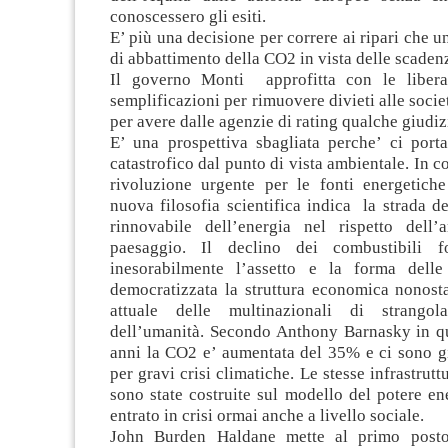
conoscessero gli esiti.
E’ più una decisione per correre ai ripari che u
di abbattimento della CO2 in vista delle scaden
Il governo Monti approfitta con le liberal
semplificazioni per rimuovere divieti alle socie
per avere dalle agenzie di rating qualche giudiz
E’ una prospettiva sbagliata perche’ ci port
catastrofico dal punto di vista ambientale. In c
rivoluzione urgente per le fonti energetiche 
nuova filosofia scientifica indica la strada d
rinnovabile dell’energia nel rispetto dell
paesaggio. Il declino dei combustibili fo
inesorabilmente l’assetto e la forma delle
democratizzata la struttura economica nonosta
attuale delle multinazionali di strango
dell’umanità. Secondo Anthony Barnasky in qu
anni la CO2 e’ aumentata del 35% e ci sono gi
per gravi crisi climatiche. Le stesse infrastrutt
sono state costruite sul modello del potere ene
entrato in crisi ormai anche a livello sociale.
John Burden Haldane mette al primo posto 