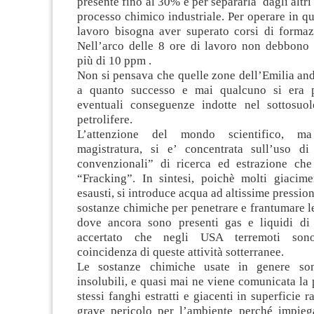
presente fino al 30% e per separarla dagli altri
processo chimico industriale. Per operare in qu
lavoro bisogna aver superato corsi di formazi
Nell’arco delle 8 ore di lavoro non debbono e
più di 10 ppm .
Non si pensava che quelle zone dell’Emilia an
a quanto successo e mai qualcuno si era 
eventuali conseguenze indotte nel sottosuolo
petrolifere.
L’attenzione del mondo scientifico, m
magistratura, si e’ concentrata sull’uso d
convenzionali” di ricerca ed estrazione ch
“Fracking”. In sintesi, poichè molti giacim
esausti, si introduce acqua ad altissime pressio
sostanze chimiche per penetrare e frantumare le
dove ancora sono presenti gas e liquidi di 
accertato che negli USA terremoti son
coincidenza di queste attività sotterranee.
Le sostanze chimiche usate in genere so
insolubili, e quasi mai ne viene comunicata la p
stessi fanghi estratti e giacenti in superficie 
grave pericolo per l’ambiente perché impieg