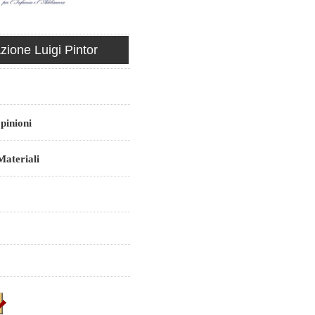
ione Luigi Pintor
pinioni
ateriali