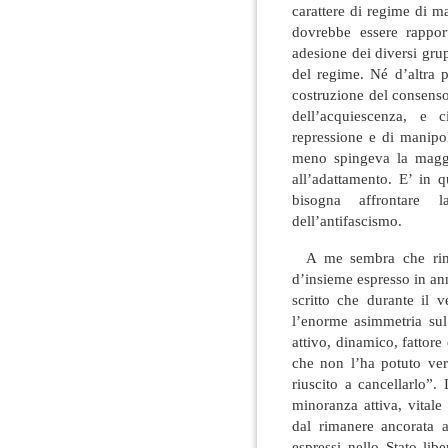
carattere di regime di ma
dovrebbe essere rapport
adesione dei diversi grup
del regime. Né d’altra 
costruzione del consenso
dell’acquiescenza, e 
repressione e di manipo
meno spingeva la maggi
all’adattamento. E’ in 
bisogna affrontare l
dell’antifascismo.
A me sembra che rimang
d’insieme espresso in an
scritto che durante il 
l’enorme asimmetria su
attivo, dinamico, fattor
che non l’ha potuto ve
riuscito a cancellarlo”.
minoranza attiva, vitale
dal rimanere ancorata a
espressi nello Stato lib