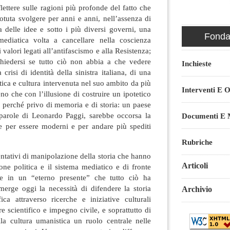
lettere sulle ragioni più profonde del fatto che
potuta svolgere per anni e anni, nell’assenza di
 delle idee e sotto i più diversi governi, una
Fondaz
ediatica volta a cancellare nella coscienza
i valori legati all’antifascismo e alla Resistenza;
chiedersi se tutto ciò non abbia a che vedere
Inchieste
risi di identità della sinistra italiana, di una
itica e cultura intervenuta nel suo ambito da più
Interventi E O
o che con l’illusione di costruire un ipotetico
 perché privo di memoria e di storia: un paese
 parole di Leonardo Paggi, sarebbe occorsa la
Documenti E M
re per essere moderni e per andare più spediti
Rubriche
entativi di manipolazione della storia che hanno
Articoli
ne politica e il sistema mediatico e di fronte
ere in un “eterno presente” che tutto ciò ha
merge oggi la necessità di difendere la storia
Archivio
ica attraverso ricerche e iniziative culturali
e scientifico e impegno civile, e soprattutto di
 alla cultura umanistica un ruolo centrale nelle