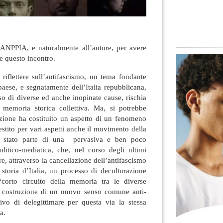
l’ANPPIA, e naturalmente all’autore, per avere
e questo incontro.
riflettere sull’antifascismo, un tema fondante
 paese, e segnatamente dell’Italia repubblicana,
o di diverse ed anche inopinate cause, rischia
 memoria storica collettiva. Ma, si potrebbe
zione ha costituito un aspetto di un fenomeno
estito per vari aspetti anche il movimento della
 è stato parte di una pervasiva e ben poco
litico-mediatica, che, nel corso degli ultimi
re, attraverso la cancellazione dell’antifascismo
 storia d’Italia, un processo di deculturazione
“corto circuito della memoria tra le diverse
a costruzione di un nuovo senso comune anti-
ttivo di delegittimare per questa via la stessa
a.