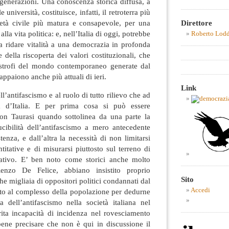
generazioni. Una conoscenza storica diffusa, a
e università, costituisce, infatti, il retroterra più
età civile più matura e consapevole, per una
Direttore
lla vita politica: e, nell’Italia di oggi, potrebbe
Roberto Lod
a ridare vitalità a una democrazia in profonda
e della riscoperta dei valori costituzionali, che
tastrofi del mondo contemporaneo generate dal
appaiono anche più attuali di ieri.
Link
’antifascismo e al ruolo di tutto rilievo che ad
ia d’Italia. E per prima cosa si può essere
on Taurasi quando sottolinea da una parte la
ucibilità dell’antifascismo a mero antecedente
tenza, e dall’altra la necessità di non limitarsi
titative e di misurarsi piuttosto sul terreno di
itativo. E’ ben noto come storici anche molto
enzo De Felice, abbiano insistito proprio
Sito
e migliaia di oppositori politici condannati dal
Accedi
tto al complesso della popolazione per dedurne
za dell’antifascismo nella società italiana nel
rita incapacità di incidenza nel rovesciamento
bene precisare che non è qui in discussione il