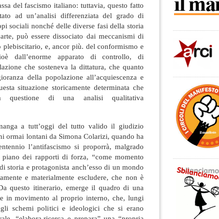
ssa del fascismo italiano: tuttavia, questo fatto
ato ad un’analisi differenziata del grado di
pi sociali nonché delle diverse fasi della storia
parte, può essere dissociato dai meccanismi di
 plebiscitario, e, ancor più. del conformismo e
cioè dall’enorme apparato di controllo, di
lazione che sosteneva la dittatura, che quanto
oranza della popolazione all’acquiescenza e
questa situazione storicamente determinata che
a questione di una analisi qualitativa
a a tutt’oggi del tutto valido il giudizio
ni ormai lontani da Simona Colarizi, quando ha
ventennio l’antifascismo si proporrà, malgrado
l piano dei rapporti di forza, “come momento
e di storia e protagonista anch’esso di un mondo
ramente e materialmente escludere, che non è
 Da questo itinerario, emerge il quadro di una
 e in movimento al proprio interno, che, lungi
gli schemi politici e ideologici che si erano
erale, “elabora,ricerca e prepara” una “propria