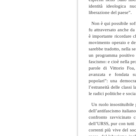
identità ideologica nu
liberazione del paese”.
Non è qui possibile soff
fu attraversato anche da f
è importante ricordare c
movimento operaio e dem
sarebbe tradotto, nella s
un programma positivo p
fascismo: e cioè nella p
parole di Vittorio Foa
avanzata e fondata s
popolari”: una democraz
l’estraneità delle classi 
le radici politiche e soci
Un ruolo insostituibile 
dell’antifascismo italiano
confronto ravvicinato c
dell’URSS, pur con tutti g
correnti più vive del so