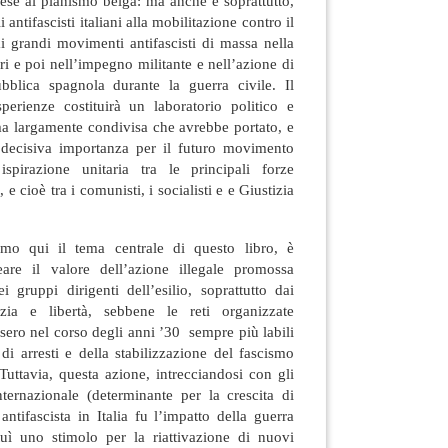
lese al planismo belga: ma anche e soprattutto,
 antifascisti italiani alla mobilitazione contro il
i grandi movimenti antifascisti di massa nella
ri e poi nell’impegno militante e nell’azione di
bblica spagnola durante la guerra civile. Il
erienze costituirà un laboratorio politico e
ma largamente condivisa che avrebbe portato, e
 decisiva importanza per il futuro movimento
ispirazione unitaria tra le principali forze
 e cioè tra i comunisti, i socialisti e e Giustizia
o qui il tema centrale di questo libro, è
neare il valore dell’azione illegale promossa
ei gruppi dirigenti dell’esilio, soprattutto dai
zia e libertà, sebbene le reti organizzate
ssero nel corso degli anni ’30 sempre più labili
 di arresti e della stabilizzazione del fascismo
uttavia, questa azione, intrecciandosi con gli
nternazionale (determinante per la crescita di
tifascista in Italia fu l’impatto della guerra
tuì uno stimolo per la riattivazione di nuovi