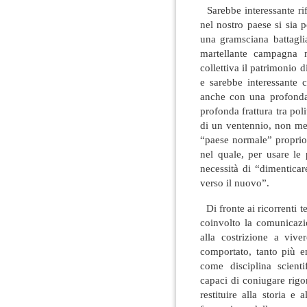
Sarebbe interessante rif
nel nostro paese si sia 
una gramsciana battaglia
martellante campagna m
collettiva il patrimonio d
e sarebbe interessante 
anche con una profonda c
profonda frattura tra pol
di un ventennio, non men
“paese normale” proprio
nel quale, per usare le
necessità di “dimentica
verso il nuovo”.
Di fronte ai ricorrenti t
coinvolto la comunicazio
alla costrizione a viv
comportato, tanto più e
come disciplina scientif
capaci di coniugare rigor
restituire alla storia e