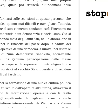
ova, quale poi risulterà all’indomani della
ermarsi sulle scansioni di questo percorso, che
asi quanto mai difficili e travagliate. Tuttavia,
he il suo elemento fondante sarà l’incontro tra
ocrazia e tra democrazia e socialismo. Ciò si
econda metà degli anni ’30, nell’elaborazione di
er la rinascita del paese dopo la caduta del
rospettiva di una democrazia nuova, per usare le
, di “una democrazia rinnovata, socialmente
u una genuina partecipazione delle masse
ia capace di superare i limiti oligarchici e
lavoratrici al vecchio Stato liberale e di recidere
ali del fascismo.
per la formazione di una nuova cultura politica
 fu svolto dall’apertura all’Europa, attraverso il
on le Internazionali operaie e con la realtà
li aspetti mitici di quegli anni, e ancora con le
cialismo internazionale, da Weimar alla Vienna