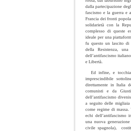
rossa, dal laburismo ing
dalla partecipazione degli
fascismo e la guerra e a
Francia dei fronti popola
solidarietà con la Repu
complesso di queste esp
ideale per una piattafor
fu questo un lascito di
della Resistenza, una 
dell’antifascismo italiano,
e Libertà.
Ed infine, e tocchiam
imprescindibile sottoli
direttamente in Italia d
comunisti e da Giusti
dell’antifascismo diveni
a seguito delle migliaia
come regime di massa. T
echi dell’antifascismo i
una nuova generazione an
civile spagnola), costi