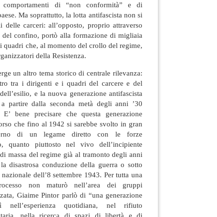
dei comportamenti di “non conformità” e di
ese. Ma soprattutto, la lotta antifascista non si
i delle carceri: all’opposto, proprio attraverso
e del confino, portò alla formazione di migliaia
 di quadri che, al momento del crollo del regime,
rganizzatori della Resistenza.
e un altro tema storico di centrale rilevanza:
tro tra i dirigenti e i quadri del carcere e del
 dell’esilio, e la nuova generazione antifascista
a partire dalla seconda metà degli anni ’30
. E’ bene precisare che questa generazione
rso che fino al 1942 si sarebbe svolto in gran
terno di un legame diretto con le forze
co, quanto piuttosto nel vivo dell’incipiente
 di massa del regime già al tramonto degli anni
la disastrosa conduzione della guerra o sotto
e nazionale dell’8 settembre 1943. Per tutta una
rocesso non maturò nell’area dei gruppi
zzata, Giaime Pintor parlò di “una generazione
 nell’esperienza quotidiana, nel rifiuto
itaria, nella ricerca di spazi di libertà e di