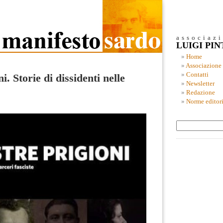
associaz
LUIGI PI
Home
Associazione
Contatti
i. Storie di dissidenti nelle
Newsletter
Redazione
Norme editori