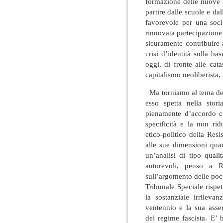
formazione delle nuove 
partire dalle scuole e dall
favorevole per una soci
rinnovata partecipazione a
sicuramente contribuire 
crisi d’identità sulla bas
oggi, di fronte alle ca
capitalismo neoliberista, 
Ma torniamo al tema dell
esso spetta nella stor
pienamente d’accordo c
specificità e la non rid
etico-politico della Resis
alle sue dimensioni quan
un’analisi di tipo qual
autorevoli, penso a R
sull’argomento delle poch
Tribunale Speciale rispe
la sostanziale irrilevan
ventennio e la sua asse
del regime fascista. E’ 