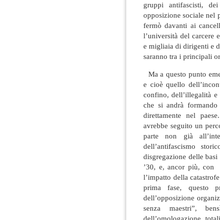
gruppi antifascisti, 
opposizione sociale nel pa
fermò davanti ai cancell
l’università del carcere 
e migliaia di dirigenti e
saranno tra i principali o
Ma a questo punto emerg
e cioè quello dell’incon
confino, dell’illegalità e
che si andrà formando 
direttamente nel paese
avrebbe seguito un perco
parte non già all’in
dell’antifascismo stori
disgregazione delle basi
’30, e, ancor più, con 
l’impatto della catastrof
prima fase, questo p
dell’opposizione organi
senza maestri”, bensì
dell’omologazione total