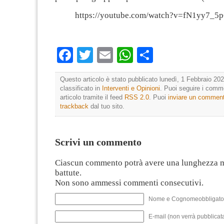
https://youtube.com/watch?v=fN1yy7_5
Facebook
Twitter
Email
WhatsApp
Condividi
Questo articolo è stato pubblicato lunedì, 1 Febbraio 202
classificato in
Interventi e Opinioni
. Puoi seguire i comm
articolo tramite il feed
RSS 2.0
. Puoi
inviare un commen
trackback
dal tuo sito.
Scrivi un commento
Ciascun commento potrà avere una lunghezza 
battute.
Non sono ammessi commenti consecutivi.
Nome e Cognomeobbligato
E-mail (non verrà pubblicata