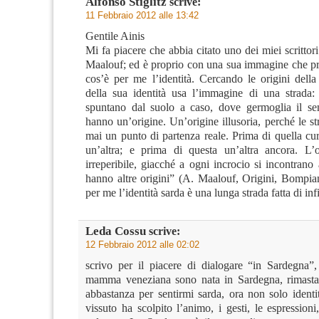
Alfonso Stiglitz
scrive:
11 Febbraio 2012 alle 13:42
Gentile Ainis
Mi fa piacere che abbia citato uno dei miei scrittori
Maalouf; ed è proprio con una sua immagine che pr
cos’è per me l’identità. Cercando le origini della
della sua identità usa l’immagine di una strada:
spuntano dal suolo a caso, dove germoglia il s
hanno un’origine. Un’origine illusoria, perché le 
mai un punto di partenza reale. Prima di quella cu
un’altra; e prima di questa un’altra ancora. L’o
irreperibile, giacché a ogni incrocio si incontrano 
hanno altre origini” (A. Maalouf, Origini, Bompia
per me l’identità sarda è una lunga strada fatta di infi
Leda Cossu
scrive:
12 Febbraio 2012 alle 02:02
scrivo per il piacere di dialogare “in Sardegna”
mamma veneziana sono nata in Sardegna, rimasta 
abbastanza per sentirmi sarda, ora non solo identi
vissuto ha scolpito l’animo, i gesti, le espressioni