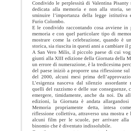
Condivido le perplessità di Valentina Pisanty
dedicata alla memoria e non alla storia, s
sminuire l’importanza della legge istitutiva 
Furio Colombo.
E le condivido raccontando cosa avviene in p
memoria e con quel particolare tipo di memor
mostrare come la celebrazione, quando è uni
storica, sia riuscita in questi anni a cambiare i
A San Vero Milis, il piccolo paese di cui vogl
giunti alla XIII edizione della Giornata della 
un errore di numerazione, è la tredicesima perc
del paese iniziò a proporre una riflessione su
del 2000, alcuni mesi prima dell’approvazio
L’esigenza nasceva dal silenzio assordante r
quelli del razzismo e delle sue conseguenze, 
emergere, timidamente, anche da noi. Da allo
edizioni, la Giornata è andata allargandosi
Memoria propriamente detta, intesa co
riflessione collettiva, attraverso una mostra e 
alcuni film per le scuole, per arrivare alla
binomio che è diventato indissolubile.