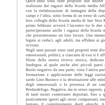
Quest’anno sono state proposte due mostre 
realizzata dai ragazzi della Scuola media Alfi
con la rielaborazione di immagini della dep
campi e l’altra, sotto forma di un treno di cart
loro colleghi della Scuola media di San Vero 
primo febbraio avverrà l’incontro tra le due 
parteciperanno anche i ragazzi della Scuola 
che presenteranno un loro lavoro. Una memor
legata ai reduci, agli adulti, ma affidata ai g
ricreata.
Negli anni passati sono stati proposti temi dive
omosessuali, politici; a ciascuno di essi si è af
filone della nostra ricerca storica, dedicato
Sardegna, al quale anche altri piccoli paesi 
Ruolo negativo da una parte, vista l’attiva par
formazione e applicazione delle leggi razzia
sardo Lino Businco e la destinazione alle min
degli omosessuali o la presenza di un c
Perdasdefogu. Negativa, ma in senso opposto, p
di tanti nostri conterranei deportati, fino a
praticamente ignoti agli stessi compaesani, ta
lontano il completamento degli elenchi. 