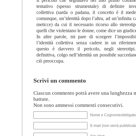
Il pericolo che segnalavo nel mio primo commen
tentativo (spesso strumentale) di definire inve
collettiva (sarda o padana, il concetto è il mede
comunque, un’identità dopo l’altra, ad un’infinita ca
meticce) da cui il necessario ricorso allo stereoti
quelli che violentano le donne, come dice un giudic
In altre parole, mi pare di scorgere l’impossibil
l’identità collettiva senza cadere in un riferimen
questo è davvero il pericolo, negli stereotip
definitiva, colgo nell’identità un possibile succedan
ciò preoccupa.
Scrivi un commento
Ciascun commento potrà avere una lunghezza 
battute.
Non sono ammessi commenti consecutivi.
Nome e Cognomeobbligato
E-mail (non verrà pubblicata