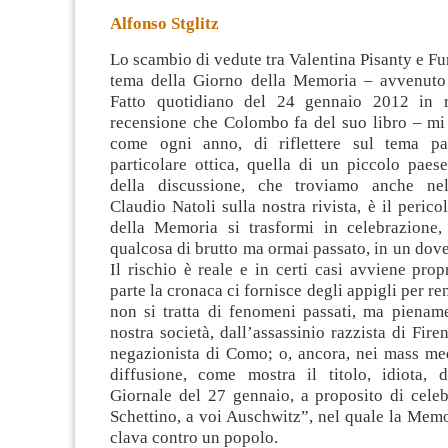
Alfonso Stglitz
Lo scambio di vedute tra Valentina Pisanty e F
tema della Giorno della Memoria – avvenuto 
Fatto quotidiano del 24 gennaio 2012 in ri
recensione che Colombo fa del suo libro – mi 
come ogni anno,
di riflettere sul tema p
particolare ottica, quella di un piccolo paes
della discussione, che troviamo anche nell
Claudio Natoli sulla nostra rivista, è il perico
della Memoria si trasformi in celebrazione
qualcosa di brutto ma ormai passato, in un dover
Il rischio è reale e in certi casi avviene propr
parte la cronaca ci fornisce degli appigli per r
non si tratta di fenomeni passati, ma piename
nostra società, dall’assassinio razzista di Fir
negazionista di Como; o, ancora, nei mass me
diffusione, come mostra il titolo, idiota, de
Giornale del 27 gennaio, a proposito di celeb
Schettino, a voi Auschwitz”, nel quale la Mem
clava contro un popolo.