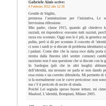
Gabriele Ainis
scrive:
4 Febbraio 2012 alle 12:30
Gentile dr Stiglitz,
premessa l’ammirazione per l’iniziativa, Le 
brevissima riflessione.
Mio padre, classe 1915, quando gli chiedevo lu
razziali, mi rispondeva: eravamo tutti razzisti, perch
razza era scontato. Oggi non lo è più, la genetica ne
pulita, però si dà per scontato il concetto di ‘identi
ci sono i sardi (e si discute di problema identitario)
i padani. Come dire che la razza esce dalla porta (
rientra dalla finestra (del sentire comune) cam
razzismo non è una questione che si discute con la g
In Sardegna (più che in altri luoghi) abbia
dell’identità, ma nessuno ne parla se non dando pe
essa esista e sia corretto difenderla. Mi permetto di
si fa normalmente con le curve pericolose: non son
ma c’è il pericolo di uscire di strada.
Poiché Lei segnala spesso buone letture, mi cime
Maalouf, L’identità, Bompiani, Milano 2005.