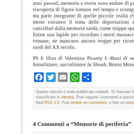
anni passati, memoria e storia sono andate di pa
riscoperta di figure lontane nel tempo e scompa
ma parte integrante di quelle piccole realtà 
meno estraneo il tema delle deportazioni e
cancellati dalla memoria sarda, come troppo sp
Esiste una lapide per ricordare i morti massacra
romane, ne mancano ancora troppe per ricord
sardi del XX secolo.
PS Il libro di Valentina Pisanty è
Abusi di m
banalizzare, sacralizzare la Shoah
, Bruno Mon
Facebook
Twitter
Email
WhatsApp
Condividi
Questo articolo è stato pubblicato martedì, 31 Gennaio 2
classificato in
Identità
. Puoi seguire i commenti a questo 
feed
RSS 2.0
. Puoi
inviare un commento
, o fare un
trac
4 Commenti a “Memorie di periferia”