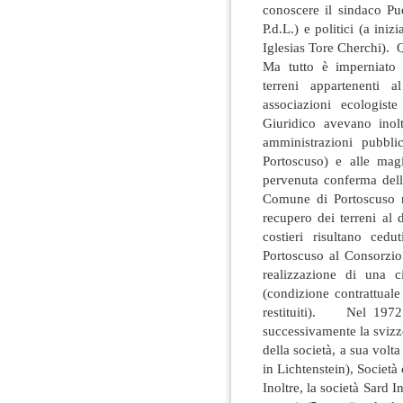
conoscere il sindaco Pud
P.d.L.) e politici (a ini
Iglesias Tore Cherchi). 
Ma tutto è imperniato s
terreni appartenenti 
associazioni ecologis
Giuridico avevano inolt
amministrazioni pubbl
Portoscuso) e alle mag
pervenuta conferma dell
Comune di Portoscuso n
recupero dei terreni al 
costieri risultano ced
Portoscuso al Consorzio
realizzazione di una 
(condizione contrattual
restituiti). Nel 1972 
successivamente la svizze
della società, a sua volt
in Lichtenstein), Società
Inoltre, la società Sard 