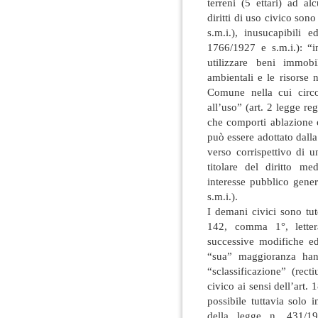
terreni (5 ettari) ad a
diritti di uso civico sono
s.m.i.), inusucapibili e
1766/1927 e s.m.i.): “in
utilizzare beni immobi
ambientali e le risorse n
Comune nella cui circo
all’uso” (art. 2 legge r
che comporti ablazione 
può essere adottato dall
verso corrispettivo di u
titolare del diritto m
interesse pubblico gener
s.m.i.).
I demani civici sono tut
142, comma 1°, letter
successive modifiche ed
“sua” maggioranza hann
“sclassificazione” (rec
civico ai sensi dell’art. 
possibile tuttavia solo 
della legge n. 431/198