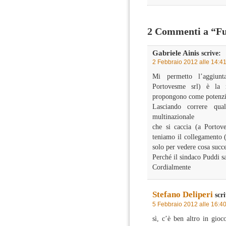
2 Commenti a “Furt
Gabriele Ainis
scrive:
2 Febbraio 2012 alle 14:4
Mi permetto l’aggiunt
Portovesme srl) è la 
propongono come potenzi
Lasciando correre qua
multinazionale
che si caccia (a Portov
teniamo il collegamento (
solo per vedere cosa succ
Perché il sindaco Puddi sa
Cordialmente
Stefano Deliperi
scri
5 Febbraio 2012 alle 16:4
sì, c’è ben altro in gio