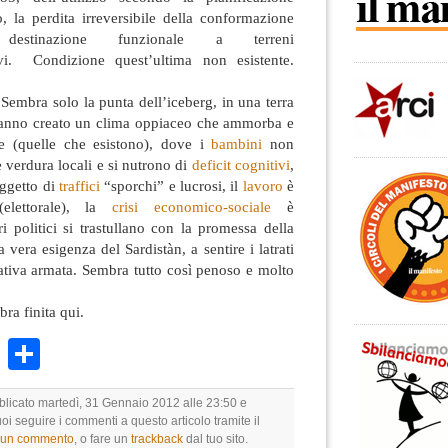
to, la perdita irreversibile della conformazione
estinazione funzionale a terreni
tivi. Condizione quest’ultima non esistente.
 Sembra solo la punta dell’iceberg, in una terra
 hanno creato un clima oppiaceo che ammorba e
e (quelle che esistono), dove i
bambini
non
 verdura locali e si nutrono di
deficit cognitivi
,
 oggetto di
traffici
“sporchi” e lucrosi, il
lavoro
è
elettorale), la
crisi economico-sociale
è
 politici si trastullano con la promessa della
a vera esigenza del Sardistàn, a sentire i latrati
tiva armata. Sembra tutto così penoso e molto
ra finita qui.
k
r
ail
WhatsApp
Condividi
bblicato martedì, 31 Gennaio 2012 alle 23:50 e
uoi seguire i commenti a questo articolo tramite il
e un commento
, o fare un
trackback
dal tuo sito.