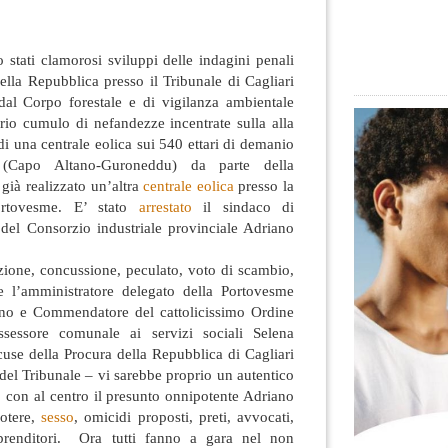
o stati clamorosi sviluppi delle indagini penali
ella Repubblica presso il Tribunale di Cagliari
 dal Corpo forestale e di vigilanza ambientale
rio cumulo di nefandezze incentrate
sulla alla
di una centrale eolica sui 540 ettari di demanio
 (Capo Altano-Guroneddu) da parte della
 già realizzato un’altra
centrale eolica
presso la
ortovesme. E’ stato
arrestato
il sindaco di
 del Consorzio industriale provinciale Adriano
zione, concussione, peculato, voto di scambio,
 l’amministratore delegato della Portovesme
acono e Commendatore del cattolicissimo Ordine
ssessore comunale ai servizi sociali Selena
use della Procura della Repubblica di Cagliari
. del Tribunale – vi sarebbe proprio un autentico
o con al centro il presunto onnipotente Adriano
potere,
sesso
, omicidi proposti, preti, avvocati,
imprenditori. Ora tutti fanno a gara nel non