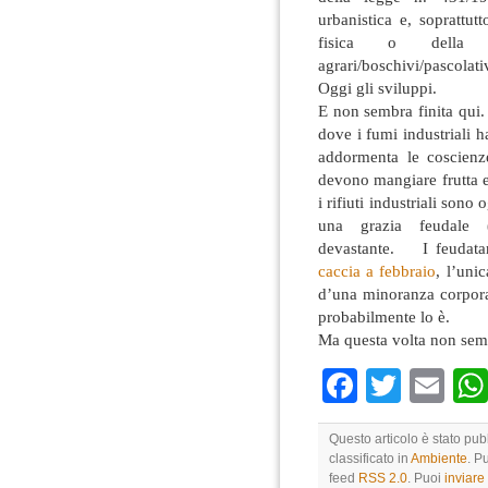
urbanistica e, soprattut
fisica o della d
agrari/boschivi/pascola
Oggi gli sviluppi.
E non sembra finita qui.
dove i fumi industriali
addormenta le coscienz
devono mangiare frutta e
i rifiuti industriali sono
una grazia feudale (
devastante. I feudatari
caccia a febbraio
, l’unic
d’una minoranza corpora
probabilmente lo è.
Ma questa volta non semb
Faceboo
Twitte
Em
Questo articolo è stato pu
classificato in
Ambiente
. P
feed
RSS 2.0
. Puoi
inviar