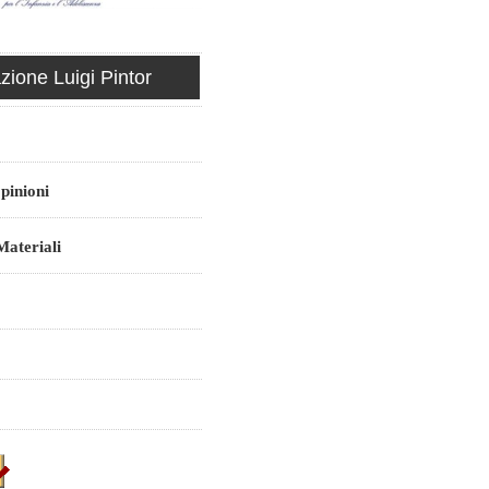
ione Luigi Pintor
pinioni
ateriali