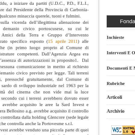
du, a iniziare da partiti (U.D.C., P.D., F.L.I.,
ziare dal Presidente della Provincia di Carbonia-
Qualcuno minaccia querele, tuoni e fulmini.
Fondaz
ulla vicenda dell’illegittima alienazione dei
al demanio civico portoscusese, su cui le
te Amici della Terra e Gruppo d’Intervento
Inchieste
rato specifico esposto (
15 aprile 2011
) alle
iche (in primo luogo proprio al Comune di
Interventi E O
istrature competenti. Dall’Agenzia Argea era
’assenza di autorizzazioni in proposito1. Dal
essuna comunicazione in merito al richiesto
Documenti E M
demanio civico previsto per legge. Tali terreni
uti, pressoché gratuitamente, dal Comune di
Rubriche
 sardo di sviluppo industriale nel 1963 per la
città del cinema che non vide mai la luce
Articoli
e secondo cui i terreni avrebbero dovuto esser
avrebbe acquisito le aree la Sard Invest e
ra Bellosino a.g. avrebbe acquisito il controllo
Archivio
a controllata dalla holding Glencore (sede legale
 che controlla anche la Portovesme s.r.l.
Invest avrebbe venduto una piccola parte di quei