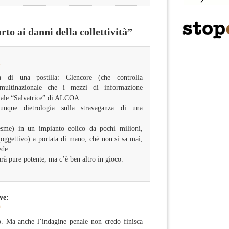
o ai danni della collettività”
1
a di una postilla: Glencore (che controlla
multinazionale che i mezzi di informazione
ale “Salvatrice” di ALCOA.
lunque dietrologia sulla stravaganza di una
esme) in un impianto eolico da pochi milioni,
oggettivo) a portata di mano, ché non si sa mai,
ede.
rà pure potente, ma c’è ben altro in gioco.
ve:
0
co. Ma anche l’indagine penale non credo finisca