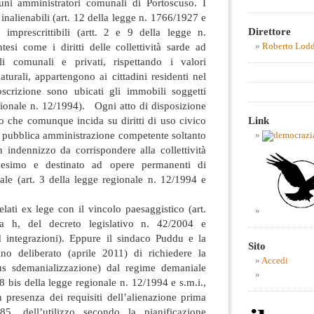
lcuni amministratori comunali di Portoscuso. I
 inalienabili (art. 12 della legge n. 1766/1927 e
Direttore
d imprescrittibili (artt. 2 e 9 della legge n.
tesi come i diritti delle collettività sarde ad
Roberto Lod
li comunali e privati, rispettando i valori
aturali, appartengono ai cittadini residenti nel
scrizione sono ubicati gli immobili soggetti
egionale n. 12/1994). Ogni atto di disposizione
Link
o che comunque incida su diritti di uso civico
a pubblica amministrazione competente soltanto
n indennizzo da corrispondere alla collettività
edesimo e destinato ad opere permanenti di
ale (art. 3 della legge regionale n. 12/1994 e
elati ex lege con il vincolo paesaggistico (art.
a h, del decreto legislativo n. 42/2004 e
 integrazioni). Eppure il sindaco Puddu e la
Sito
o deliberato (aprile 2011) di richiedere la
Accedi
tius sdemanializzazione) dal regime demaniale
18 bis della legge regionale n. 12/1994 e s.m.i.,
in presenza dei requisiti dell’alienazione prima
5, dell’utilizzo secondo la pianificazione