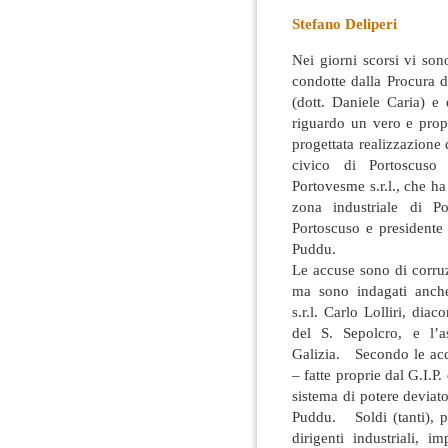
Stefano Deliperi
Nei giorni scorsi vi son
condotte dalla Procura d
(dott. Daniele Caria) e
riguardo un vero e prop
progettata realizzazione 
civico di Portoscuso
Portovesme s.r.l., che ha
zona industriale di P
Portoscuso e presidente
Puddu.
Le accuse sono di corru
ma sono indagati anche
s.r.l. Carlo Lolliri, di
del S. Sepolcro, e l’a
Galizia. Secondo le acc
– fatte proprie dal G.I.P
sistema di potere deviat
Puddu. Soldi (tanti), 
dirigenti industriali, 