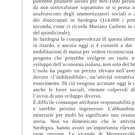
potrebbe produrre lavoro per 800-1000 person
da non sottovalutare soprattutto se si pensa a
usufruiscono degli ammortizzatori sociali o a
dei disoccupati in Sardegna (114.000 i pri
seconda, come ci ricorda Mariano Carboni in u
del quindicinale).
In Sardegna la consapevolezza di questa altern
in ritardo, e ancora oggi si è costretti a dar 
mobilitazioni di massa per vedere riconosciuta l
progetto che potrebbe svolgere un ruolo im
sviluppo dell’economia isolana, non solo del Su
L’isola ha pagato un prezzo elevato nell’aver
dovuto «l’indifendibile», un’attività estrattiv
esaurimento. Di ciò vengono accusate oggi le cl
anche le forze sociali, ritenute colpevoli di
l’avvio di uno sviluppo diverso.
È difficile comunque attribuire responsabilità pe
e sarebbe persino ingeneroso. L’abbandono 
minerarie per molti ha significato una cesura
storia. Non va dimenticato che le attività
Sardegna, hanno avuto un’importanza rilevant
tante persone. Le vicende di Montevecch