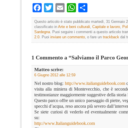
Facebook
Twitter
Email
WhatsApp
Condividi
Questo articolo è stato pubblicato martedì, 31 Gennaio 2
classificato in
Arte e beni culturali
,
Capitale e lavoro
,
Pol
Sardegna
. Puoi seguire i commenti a questo articolo tram
2.0
. Puoi
inviare un commento
, o fare un
trackback
dal t
1 Commento a “Salviamo il Parco Geo
Matteo
scrive:
6 Giugno 2012 alle 12:59
Nel nostro blog:
http://www.italianguidebook.com
c
visita alla miniera di Montevecchio, che è second
testimonianze maggiormente suggestive della storia 
Questo parco offre un unico paesaggio di pietre, ve
specchi d’acqua, reso ancora più severo dall’interv
Se siete curiosi di vederlo ed eventualmente com
su:
http://www.Italianguidebook.com