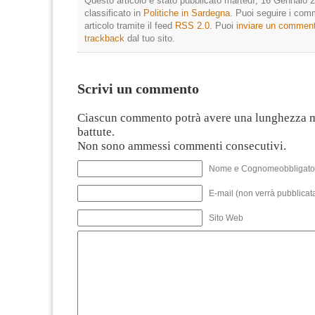
Questo articolo è stato pubblicato martedì, 16 Gennaio 2
classificato in
Politiche in Sardegna
. Puoi seguire i com
articolo tramite il feed
RSS 2.0
. Puoi
inviare un commen
trackback
dal tuo sito.
Scrivi un commento
Ciascun commento potrà avere una lunghezza 
battute.
Non sono ammessi commenti consecutivi.
Nome e Cognomeobbligato
E-mail (non verrà pubblicata
Sito Web