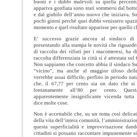
buoni e i dubbi malevoli su quella percent
appariva gonfiata sono stati sommersi dal bott
e dal giubilo dell’anno nuovo che iniziava. S
pochi giorni perchè quei dubbi venissero spazza
momento e quel risultato apparisse per quello ch
E’ successo grazie ancora al sindaco di
presentando alla stampa le novità che riguarde
di raccolta dei rifiuti per i macomeresi, ha d
raccolta differenziata in città si è attestata sul
Non sappiamo che concetto abbia il sindaco Su
“vicino”, ma anche al maggior tifoso delle
verrebbe assai difficile, perfino in periodo nat
che, il 67,77 per cento sia un dato che si
lontanamente all’80 per cento. Ques
apparentemente insignificante vicenda tutt
dice molte cose.
Non è accettabile che, su un tema così delicat
della vita dell’intera comunità, l’amministrazi
questa superficialità e improvvisazione dand
cittadini si possano raccontare impunemente si