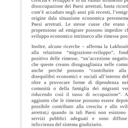
crescita e sviluppo e in un valido strumento pe
disoccupazione dei Paesi arretrati, basta ricor
com’è accaduto negli anni più recenti, l’emigr
origine dala situazione economica perenneme
Paesi arretrati. Le stesse cause che erano 
propensione ad emigrare possono impedire ch
sviluppo economico intrinseco alle rimesse poss
Inoltre, alcune ricerche – afferma la Lakhoui
alla relazione “migrazione-sviluppo”, fon
positivo delle rimesse, “un’accezione negati
che queste creano disuguaglianza nelle comun
anche perché possono “contribuire alla
disequilibri economici e sociali all’interno de
oltre a provocare forme di dipendenza ne
comunità o della famiglia dei migranti ver
riducendo così il tasso di occupazione”. 
aggiunto che le rimesse possono essere depote
possibile contributo alla crescita e allo svi
arretrat,i quando in tali Paesi non esistono 
servizi pubblici adeguati e sono diffus
inficcienza del sistema giudiziario.