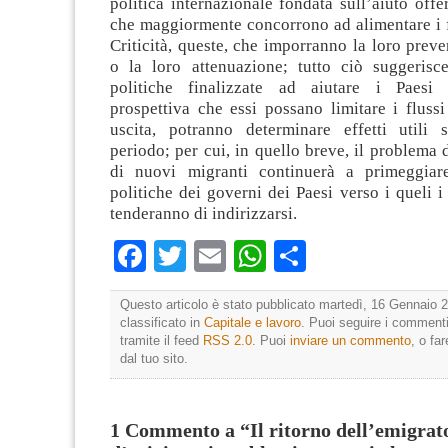
politica internazionale fondata sull’aiuto offe
che maggiormente concorrono ad alimentare i f
Criticità, queste, che imporranno la loro prev
o la loro attenuazione; tutto ciò suggeris
politiche finalizzate ad aiutare i Paesi a
prospettiva che essi possano limitare i fluss
uscita, potranno determinare effetti utili
periodo; per cui, in quello breve, il problema 
di nuovi migranti continuerà a primeggiar
politiche dei governi dei Paesi verso i queli i 
tenderanno di indirizzarsi.
Facebook
Twitter
Email
WhatsApp
Condividi
Questo articolo è stato pubblicato martedì, 16 Gennaio 2
classificato in
Capitale e lavoro
. Puoi seguire i commenti
tramite il feed
RSS 2.0
. Puoi
inviare un commento
, o fa
dal tuo sito.
1 Commento a “Il ritorno dell’emigrat