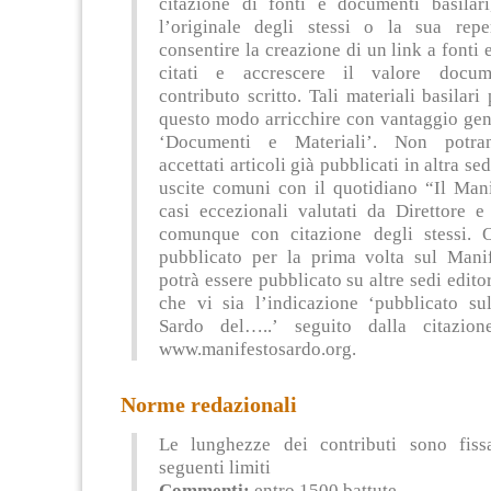
citazione di fonti e documenti basilari
l’originale degli stessi o la sua reper
consentire la creazione di un link a fonti
citati e accrescere il valore docum
contributo scritto. Tali materiali basilari
questo modo arricchire con vantaggio gen
‘Documenti e Materiali’. Non potra
accettati articoli già pubblicati in altra se
uscite comuni con il quotidiano “Il Mani
casi eccezionali valutati da Direttore e
comunque con citazione degli stessi. O
pubblicato per la prima volta sul Mani
potrà essere pubblicato su altre sedi editor
che vi sia l’indicazione ‘pubblicato su
Sardo del…..’ seguito dalla citazion
www.manifestosardo.org.
Norme redazionali
Le lunghezze dei contributi sono fiss
seguenti limiti
Commenti:
entro 1500 battute.