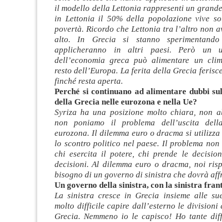
il modello della Lettonia rappresenti un grand
in Lettonia il 50% della popolazione vive sot
povertà. Ricordo che Lettonia tra l’altro non 
alto. In Grecia si stanno sperimentando
applicheranno in altri paesi. Però un ul
dell’economia greca può alimentare un clim
resto dell’Europa. La ferita della Grecia ferisce
finché resta aperta.
Perché si continuano ad alimentare dubbi s
della Grecia nelle eurozona e nella Ue?
Syriza ha una posizione molto chiara, non 
non poniamo il problema dell’uscita dell
eurozona. Il dilemma euro o dracma si utilizz
lo scontro politico nel paese. Il problema no
chi esercita il potere, chi prende le decisio
decisioni. Al dilemma euro o dracma, noi ris
bisogno di un governo di sinistra che dovrà affr
Un governo della sinistra, con la sinistra fra
La sinistra cresce in Grecia insieme alle su
molto difficile capire dall’esterno le divisioni 
Grecia. Nemmeno io le capisco! Ho tante diff