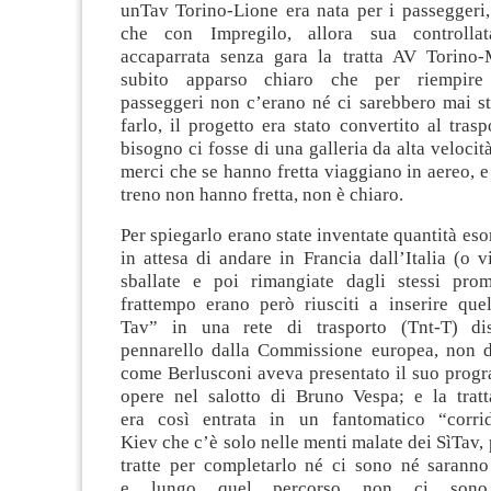
un
Tav Torino-Lione era nat
a
per i
passeggeri
che
con Impregilo, allora sua controlla
accaparrata
senza gara la tratta AV Torino
subito apparso chiaro che
per riempir
passeggeri
non c’erano
né
ci sarebbero mai st
farlo,
il progetto era stato convertito
a
l tras
bisogno ci fosse di una galleria
da
alta velocit
merci che se hanno fretta viaggiano in aereo, e
treno non hanno fretta, non
è
chiaro.
Per
spiegarlo
era
no state inventate quantità eso
in attesa di
anda
re
in
Francia dall’Italia (o v
sballate
e poi
ri
mangia
te da
gli stessi prom
frattempo
erano
però
riusciti a inserire
que
Tav
”
in una rete di trasporto (
Tnt
-T) d
pennarello
dalla Commissione europea
,
non d
come Berlusconi aveva presentato il suo pro
opere nel salotto di Bruno Vespa; e la trat
era
così entrata
in un
fantomatico
“corri
Kiev
che c’è solo nelle menti malate dei
SìTav
,
tratte per completarlo né ci sono né saranno
e
lungo
quel pe
r
corso
n
on ci so