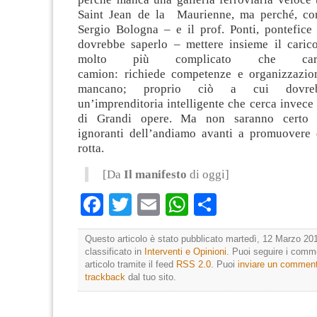
Saint Jean de la
Maurienne
, ma perché
,
com
Sergio Bologna – e il prof. Ponti,
pontefice
dovrebbe saper
lo
–
mettere insieme
il caric
molto più complicato che cari
camion:
richiede
competenze e organizzazion
mancano
;
proprio
ciò a cui dovrebb
un’imprenditoria intelligente
che
cerca
invece
di
G
randi opere.
Ma n
on saranno
cert
ignoranti
dell’
andiamo avanti
a promuovere 
rotta.
[Da
Il manifesto
di oggi]
Facebook
Twitter
Email
WhatsApp
Condividi
Questo articolo è stato pubblicato martedì, 12 Marzo 201
classificato in
Interventi e Opinioni
. Puoi seguire i comm
articolo tramite il feed
RSS 2.0
. Puoi
inviare un commen
trackback
dal tuo sito.