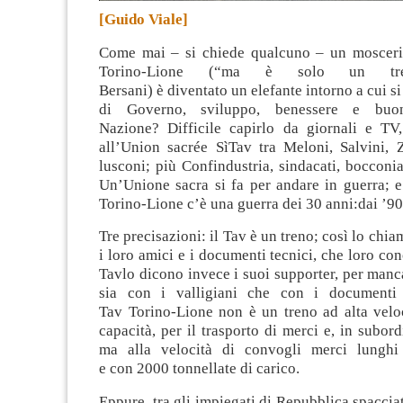
[Guido Viale]
C
ome
mai
– si chiede qualcuno –
un m
oscer
Torino-Lione (“ma è solo un tre
Bersani)
è
divent
ato un elefante
intorno a cui
s
di
Governo
,
sviluppo, benessere e
buo
Nazione
?
Difficile capirlo
da
giornali
e
TV
all’
Union
sacrée
SìTav
tra
Mel
oni
,
Salvini
,
Z
l
us
c
on
i
;
più Confindustria, sindacati
,
bocconi
Un
’
Unione sacra
si
fa
per
andare in guerra
;
e 
Torino-Lione
c’è
una guerra
dei
30
anni
:
dai
’9
Tre
precisazion
i
:
il Tav
è un treno
;
così lo chia
i loro amici e i documenti tecnici, che loro c
Tav
lo
dico
no
invece
i
suoi s
upporter,
per manca
sia con i valligiani che con i documenti t
Tav
Torino-Lione
n
on è un treno ad alta velo
capacità
,
per i
l trasporto
di
merci
e, in subord
ma alla velocità di convogli merci
lunghi
e
con
2000 tonnellate di carico.
Eppure
,
tra gli impiegati di Repubblica spaccia