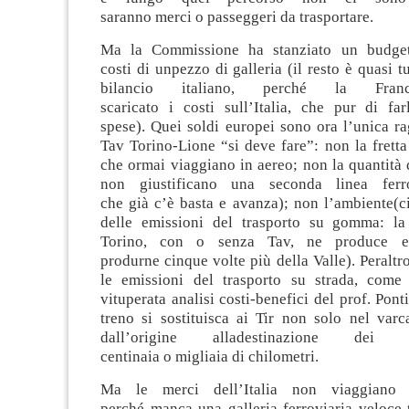
saranno
merci
o
passeggeri
da trasportare
.
Ma la Commissione ha stanziato un budget
costi
di un
pezzo
d
i
galleria (il resto è quasi t
bilancio italiano, perché la Franc
scaricato
i
cost
i
sull’Italia, che pur di fa
spese
)
.
Quei
soldi europei
sono
ora
l’unica ra
Tav Torino-Lione “si deve fare”: non la fretta
che ormai viaggiano in aereo; non la quantità 
non giustificano una seconda linea ferro
che
già
c’è basta e avanza); non
l’ambiente
(
c
delle emissioni del trasporto su gomma
: l
a
Torino, con o senza Tav, ne produce
produrne
cinque volte
più
della Valle
)
. Peraltr
le emissioni del trasporto su strada, come
vituperata analisi costi-benefici del prof. Pont
treno si sostituis
ca
ai Tir non solo nel
varc
dal
l’
origine a
lla
destinazione
dei via
centinaia
o
migliaia di chilometri.
Ma le merci d
e
ll’Italia non viaggian
perché
manca
una galleria
ferroviaria veloce 