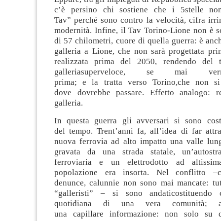
c
’è
persino ch
i
sostiene
che i 5
stelle
non
Tav
”
perché sono contro la velocità, cifra irri
modernità. Infine
,
il Tav Torino-Lione non è so
di 57 chilometri
,
cuore
d
i qu
ella guerra
: è an
galleria a
Lione
, che non
sarà
progettata
pri
realizzata prima del
2050, rendendo
del 
galleria
superveloce
, se
mai
ve
prima
;
e
la
tratta
verso
Torin
o
,
che non si
dove
d
ovrebb
e
passa
re
. E
ffett
o
analog
o
: r
galleria.
In
questa guerra
gli avversari si
sono
cos
del
tempo.
Trent’anni fa, a
ll’idea di far att
nuova ferrovia ad alto impatto una valle lung
gravata da una strada statale, un’autostr
ferroviaria e un elettrodotto ad altissim
popolazione
era
insorta.
Ne
l conflitto
–
c
denunce
,
calunnie non sono mai mancate
: tu
“galleristi”
–
si
sono
andat
i
c
ostituendo
quotidiana di una
vera
comunità
; a
un
a
capillare
informazione
:
non solo su