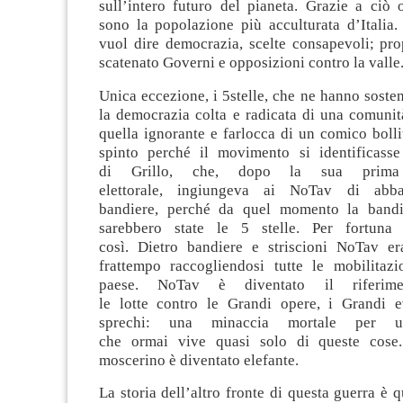
sul
l’intero
futuro
del pianeta
.
Grazie a ciò 
sono
la popolazione più acculturata d’Italia.
vuol dire democrazia, scelt
e
consapevol
i
;
pro
scatenato Govern
i
e opposizion
i
contro la valle
Unica eccezione, i 5stelle, che ne hanno sosten
la democrazia colta e radicata di una comunit
quella ignorante e
farlocca
di un comico boll
spinto perché
il
movimento
si identificass
di
Grillo
,
c
he
,
dopo
la
sua
pr
ima
elettorale
,
ingiun
geva
ai
NoTa
v
di abbas
bandiere
,
perché da quel momento la bandi
sarebbe
ro
stat
e
le
5
stelle. Per fortun
così.
Dietro
bandiere
e striscioni
NoTav
era
frattempo raccogliendosi tutte le mobilitazi
paese
.
N
oTav
è diventato il riferime
le
lotte
contro
le
G
randi opere,
i
G
randi 
sprechi: una minaccia mortale per un
che
ormai
vive
quasi solo
di queste cos
m
oscer
ino è
diventato elefante.
La
storia
dell’altro fronte di questa guerra
è
q