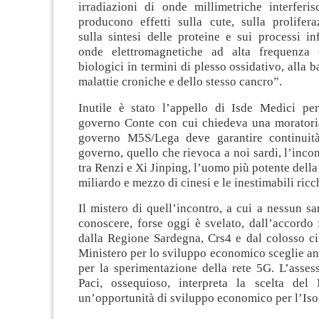
irradiazioni di onde millimetriche interfer
producono effetti sulla cute, sulla prolifera
sulla sintesi delle proteine e sui processi i
onde elettromagnetiche ad alta frequenza c
biologici in termini di plesso ossidativo, alla 
malattie croniche e dello stesso cancro”.
Inutile è stato l’appello di Isde Medici pe
governo Conte con cui chiedeva una moratoria 
governo M5S/Lega deve garantire continuità
governo, quello che rievoca a noi sardi, l’inco
tra Renzi e Xi Jinping, l’uomo più potente della
miliardo e mezzo di cinesi e le inestimabili ricc
Il mistero di quell’incontro, a cui a nessun sa
conoscere, forse oggi è svelato, dall’accordo
dalla Regione Sardegna, Crs4 e dal colosso ci
Ministero per lo sviluppo economico sceglie a
per la sperimentazione della rete 5G. L’asses
Paci, ossequioso, interpreta la scelta del
un’opportunità di sviluppo economico per l’Iso