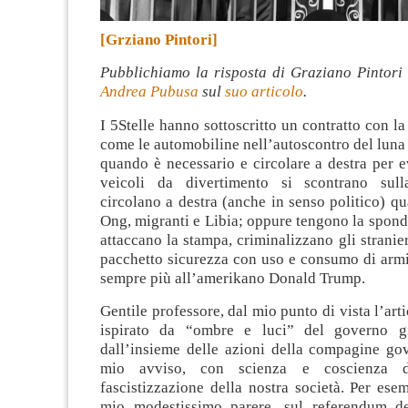
[Grziano Pintori]
Pubblichiamo la risposta di Graziano Pintori
Andrea Pubusa
sul
suo articolo
.
I 5Stelle hanno sottoscritto un contratto con la
come le automobiline nell’autoscontro del luna 
quando è necessario e circolare a destra per ev
veicoli da divertimento si scontrano sul
circolano a destra (anche in senso politico) qu
Ong, migranti e Libia; oppure tengono la spon
attaccano la stampa, criminalizzano gli stranie
pacchetto sicurezza con uso e consumo di armi
sempre più all’amerikano Donald Trump.
Gentile professore, dal mio punto di vista l’art
ispirato da “ombre e luci” del governo gi
dall’insieme delle azioni della compagine gov
mio avviso, con scienza e coscienza d
fascistizzazione della nostra società. Per ese
mio modestissimo parere, sul referendum d