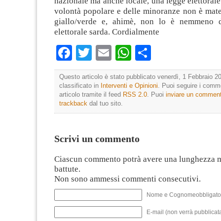
nazionale ma anche locale, una legge elettorale 
volontà popolare e delle minoranze non è mate
giallo/verde e, ahimè, non lo è nemmeno 
elettorale sarda. Cordialmente
Facebook
Twitter
Email
WhatsApp
Condividi
Questo articolo è stato pubblicato venerdì, 1 Febbraio 20
classificato in
Interventi e Opinioni
. Puoi seguire i comm
articolo tramite il feed
RSS 2.0
. Puoi
inviare un commen
trackback
dal tuo sito.
Scrivi un commento
Ciascun commento potrà avere una lunghezza 
battute.
Non sono ammessi commenti consecutivi.
Nome e Cognomeobbligato
E-mail (non verrà pubblicata