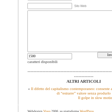
Sito Web
caratteri disponibili
--------------------------------------------------------
-------------
ALTRI ARTICOLI
«
Il difetto del capitalismo contemporaneo: consente a 
di “estrarre” valore senza produrlo
Il golpe in slow moti
Webdesign
Visus
2006, su piattaforma
WordPress