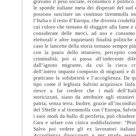
gravano il peso sociale, economico e politico.
le sponde italiane meta dei disperati del sud
possono suscitare un continuo tiremmolla in
l’Italia e il resto d’Europa, che diventa crudel
cui coloro che tentano di sfuggire alla fame e 
considerate delle merci, ad uso e consum
elettorali e altre inquietanti finalità politiche
caso le lancette della storia tornano sempre più
con la paura dello straniero, percepito co
criminalità; poi si passa all’indecente dif
dall’ignoto migrante, da cui la cieca cri
dell’intero impasto composto di migranti e di 
praticano la solidarietà e l’accoglienza. Da 
tipo come il leghista Salvini acquisisce linfa e
riesce a far credere che i mali dell’Ital
storicizzati, siano da attribuire agli stranier
patria, senza terra. Inoltre, grazie all’incondi
del 5Stelle e al tiremmolla con l’Europa, Salvin
i suoi modi da bullo di periferia, può chiudere s
Cara e urlare con cinica soddisfazione: “Prima
Salvo poi vedere gli ex lavoratori italian
Accoglienza disoccupati e per strada assie