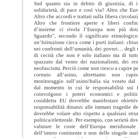
Sud quanto sia in debito di giustizia, di i
solidarietà, di pace e così via? Altro che Eu
Altro che accordi e trattati sulla libera circolaz
Altro che frontiere aperte e liberi confi
d’insieme ci rivela l’Europa non più do
Sguardo”, secondo il significato etimologi
un’Istituzione cieca come i porti italiani: chius
nei confronti dell’umanità, dei poveri… degli
di cecità che non è solo italiano ma di tutto
spazzato dal vento dei nazionalismi, dei res
neofascismi. Perciò come non riesco a capire pe
cornuto all’asino, altrettanto non capi
monitoraggio sull’asino/Italia sia votato dal
dal momento in cui le responsabilità sui f
coinvolgono i poteri economici e politi
cosiddetta EU dovrebbe manifestare obiettiv
responsabilità dinanzi alle immani tragedie d
dovrebbe volare alto rispetto a qualsiasi str
politica/elettorale. Per esempio, con serietà do
valutare le coste dell’Europa meridional
dell’intero continente e non delle singole nazi