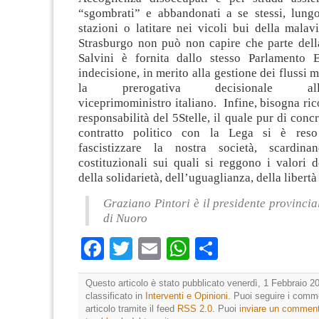
“sgombrati” e abbandonati a se stessi, lungo
stazioni o latitare nei vicoli bui della malav
Strasburgo non può non capire che parte della
Salvini è fornita dallo stesso Parlamento 
indecisione, in merito alla gestione dei flussi mi
la prerogativa decisionale all’inq
viceprimoministro italiano. Infine, bisogna ric
responsabilità del 5Stelle, il quale pur di conc
contratto politico con la Lega si è reso
fascistizzare la nostra società, scardina
costituzionali sui quali si reggono i valori d
della solidarietà, dell’uguaglianza, della libert
Graziano Pintori è il presidente provincia
di Nuoro
Facebook
Twitter
Email
WhatsApp
Condividi
Questo articolo è stato pubblicato venerdì, 1 Febbraio 20
classificato in
Interventi e Opinioni
. Puoi seguire i comm
articolo tramite il feed
RSS 2.0
. Puoi
inviare un commen