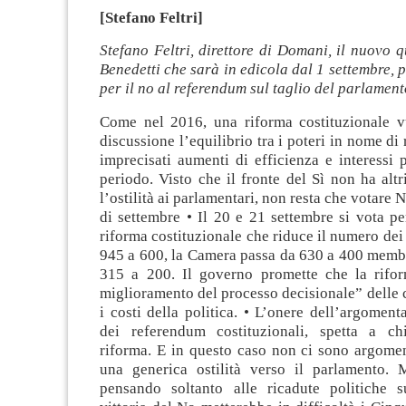
[Stefano Feltri]
Stefano Feltri, direttore di Domani, il nuovo 
Benedetti che sarà in edicola dal 1 settembre, 
per il no al referendum sul taglio del parlament
Come nel 2016, una riforma costituzionale vuole mettere in discussione l’equilibrio tra i poteri in nome di risparmi risibili, imprecisati aumenti di efficienza e interessi politici di breve periodo. Visto che il fronte del Sì non ha altri argomenti che l’ostilità ai parlamentari, non resta che votare No al referendum di settembre • Il 20 e 21 settembre si vota per confermare la riforma costituzionale che riduce il numero dei parlamentari da 945 a 600, la Camera passa da 630 a 400 membri e il Senato da 315 a 200. Il governo promette che la riforma porterà “un miglioramento del processo decisionale” delle camere e ridurrà i costi della politica. • L’onere dell’argomentazione, nel caso dei referendum costituzionali, spetta a chi promuove la riforma. E in questo caso non ci sono argomentazioni, se non una generica ostilità verso il parlamento. Molti voteranno pensando soltanto alle ricadute politiche sul governo (la vittoria del No metterebbe in difficoltà i Cinque stelle). Come nel 2016, io voterò No per difendere la Costituzione da riforme pensate soltanto per logiche di consenso di breve periodo, in nome di risparmi irrisori e miglioramenti di efficienza che neppure gli autori della riforma sanno spiegare. • Se vince il Sì, nel breve periodo le camere rischieranno di essere paralizzate: servirà una nuova legge elettorale, nuovi collegi, nuovi regolamenti parlamentari. Neppure i promotori della riforma hanno mai spiegato da dove arriverebbe la maggiore efficienza. E i tagli di 100 milioni all’anno sono irrisori, soltanto l’ultimo salvataggio di Alitalia vale trent’anni di risparmi sul costo delle camere. Dopo aver assistito all’indegno spettacolo di parlamentari strapagati che chiedono di nascosto il bonus da 600 euro per i professionisti in difficoltà risulta difficile avere una discussione serena sul referendum costituzionale del 20 e 21 settembre. Eppure è necessario, perché la nostra democrazia rappresentativa, costruita faticosamente sulle macerie del fascismo e della guerra, si regge sui rappresentanti e sulla partecipazione informata dei rappresentati, cioè noi elettori. Il quesito del referendum riguarda l’approvazione di una riforma costituzionale promossa dal Movimento 5 stelle e approvata con una larga maggioranza dai due rami del parlamento, che riduce il numero dei deputati da 630 a 400 e quello dei senatori da 315 a 200. A quale scopo? La risposta la prendiamo dal sito del dipartimento per le Riforme istituzionali, guidato prima dal ministro Riccardo Fraccaro (che era anche ministro per la “democrazia diretta”) e ora affidato a Federico D’Incà, entrambi Cinque stelle: “L’obiettivo è duplice: da un lato favorire un miglioramento del processo decisionale delle camere per renderle più capaci di rispondere alle esigenze dei cittadini e dall’altro ridurre il costo della politica (con un risparmio stimato di circa 500 milioni di euro in una Legislatura)”. Se questi sono gli obiettivi, per decidere come votare a settembre bisogna rispondere a qualche domanda: la riforma proposta permette di favorire il processo decisionale? Rende le camere più capaci di rispondere alle esigenze dei cittadini? Riduce i costi della politica? Se la risposta a queste domande è positiva, allora può essere conveniente ridurre il numero degli eletti, anche accettando che un minore numero di parlamentari equivale a una minore rappresentanza degli elettori. Quindi, in assenza della democrazia diretta promessa dai Cinque stelle (sperimentata con risultati dubbi sulla piattaforma Rousseau), a una minore possibilità di essere parte del processo decisionale. L’aspetto curioso è che neppure i promotori della riforma provano a dimostrare che l’impatto sarà quello promesso. I dossier di documentazione della Camera e quelli presenti sul sito del ministero dedicano molte pagine ai confronti internazionali (per dimostrare che anche 600 parlamentari non sono così pochi), alla dimensione dei collegi elettorali, al nuovo ruolo degli italiani all’estero (che non si è mai capito perché votino nelle elezioni di un paese nel quale non vivono). Ma sulla maggiore efficienza non c’è una virgola. Sulla capacità di un parlamento più piccolo di essere maggiormente rappresentativo non si trova un solo paragrafo. E solo un certo provincialismo porta a comparare le camere ridotte con il Congresso degli Stati Uniti (435 deputati e 100 senatori), che è il parlamento di uno stato federale in una repubblica presidenziale, quindi non c’entra nulla con quello italiano. L’argomento dei costi, poi, è privo di senso: 500 milioni ogni cinque anni fanno 100 milioni all’anno. Senza un solo minuto di dibattito parlamentare, il governo Conte II ha deciso di nazionalizzare per l’ennesima volta Alitalia con un investimento pubblico di 3 miliardi in una compagnia decotta. Quindi ha bruciato trent’anni di risparmi dal taglio dei parlamentari, almeno sei legislature. Se 100 milioni all’anno su un bilancio pubblico da 800 miliardi sono considerati un risparmio rilevante, allora facciamo anche un referendum su Alitalia. Il governo e le forze politiche che hanno sostenuto la riforma, in primis Cinque stelle e Lega, non hanno alcun vero argomento a sostegno del taglio dei parlamentari. Citano tutti i tentativi precedenti di variare il numero di deputati e senatori nei decenni, a dimostrazione che loro, finalmente, ci stanno riuscendo. Ma non spiegano perché il parlamento sarà migliore con meno membri. Un parlamento più piccolo sembra funzionale soltanto a un disegno, abborracciato e ormai destinato a rimanere incompiuto, dei Cinque stelle di introdurre forme di democrazia diretta o almeno poco mediata, come il referendum propositivo, attraverso il progressivo svuotamento dei canali della democrazia rappresentativa. Ma nel contesto attuale non si capisce che beneficio dovrebbe trarre l’elettore dal fatto di perdere un po’ di parlamentari. Nel breve periodo ci sarebbero sicuramente problemi: la legge elettorale da rifare, i regolamenti parlamentari da adeguare, i collegi elettorali da ridisegnare. Ma neppure nel lungo periodo è chiaro perché l’efficienza dovrebbe aumentare o la qualità del personale politico migliorare. Di sicuro in questi anni il parlamento è stato svuotato di competenze e autorevolezza, anche per colpa dei parlamentari che lo compongono, scelti dai segretari di partito (o più o meno a caso, tra i Cinque stelle) invece che dagli elettori, e dai governi che hanno abusato dei decreti legge fino all’ultima evoluzione: il ricorso ai dpcm, i decreti della presidenza del Consiglio utilizzati dal premier, Giuseppe Conte, che non passano neppure dal parlamento per la conversione, come invece accade per i decreti legge. È chiaro che in questa prospettiva il parlamento è pletorico: ma allora invece che 600 deputati teniamone soltanto sessanta, come omaggio puramente simbolico a un’epoca in cui il parlamento qualcosa contava. A che servono 600 deputati e senatori a cui ormai non viene più concesso neppure il tempo di leggere il testo della legge di bilancio, il provvedimento più importante dell’anno, prima di votarla? Gli elettori italiani hanno già votato sulla riduzione del numero dei parlamentari, nel 2006 (riforma di centrodestra) e nel 2016 (riforma del centrosinistra renziano), in entrambi i casi si sono opposti. Perché gli scenari alternativi a quello attuale erano addirittura peggiori. Nel 2016 il governo Renzi voleva stravolgere la Costituzione per alcune ragioni sensate, per altre discutibili e per altre ancora indicibili