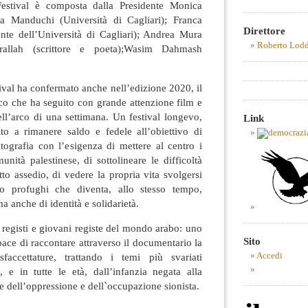
Festival è composta dalla Presidente Monica
zia Manduchi (Università di Cagliari); Franca
Direttore
ente dell’Università di Cagliari); Andrea Mura
Roberto Lod
srallah (scrittore e poeta);Wasim Dahmash
val ha confermato anche nell’edizione 2020, il
co che ha seguito con grande attenzione film e
ell’arco di una settimana. Un festival longevo,
Link
to a rimanere saldo e fedele all’obiettivo di
tografia con l’esigenza di mettere al centro i
munità palestinese, di sottolineare le difficoltà
tto assedio, di vedere la propria vita svolgersi
o profughi che diventa, allo stesso tempo,
 anche di identità e solidarietà.
i registi e giovani registe del mondo arabo: uno
Sito
ace di raccontare attraverso il documentario la
Accedi
faccettature, trattando i temi più svariati
, e in tutte le età, dall’infanzia negata alla
cce dell’oppressione e dell`occupazione sionista.