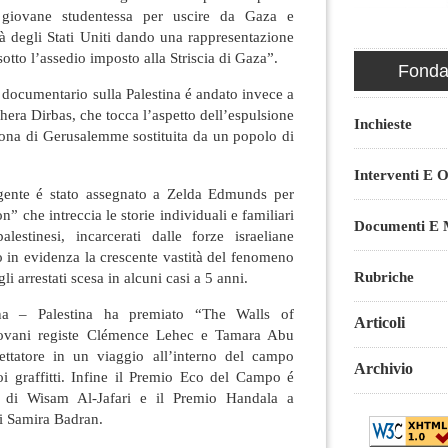
 giovane studentessa per uscire da Gaza e
à degli Stati Uniti dando una rappresentazione
sotto l’assedio imposto alla Striscia di Gaza”.
Fondaz
 documentario sulla Palestina é andato invece a
hera Dirbas, che tocca l’aspetto dell’espulsione
Inchieste
tona di Gerusalemme sostituita da un popolo di
Interventi E O
gente é stato assegnato a Zelda Edmunds per
” che intreccia le storie individuali e familiari
Documenti E M
lestinesi, incarcerati dalle forze israeliane
 in evidenza la crescente vastità del fenomeno
Rubriche
li arrestati scesa in alcuni casi a 5 anni.
na – Palestina ha premiato “The Walls of
Articoli
iovani registe Clémence Lehec e Tamara Abu
ttatore in un viaggio all’interno del campo
Archivio
oi graffitti. Infine il Premio Eco del Campo é
di Wisam Al-Jafari e il Premio Handala a
i Samira Badran.