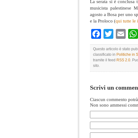
La serata si é conclusa 
musicista palestinese M
agosto a Bosa per uno sp
e la Proloco (
qui tutte le
Faceboo
Twitte
Em
Questo articolo è stato pu
classificato in
Politiche in
tramite il feed
RSS 2.0
. Pu
sito.
Scrivi un commen
Ciascun commento potrà 
Non sono ammessi comme