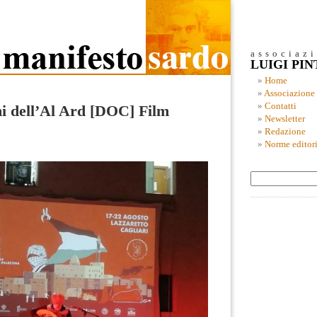
associaz
LUIGI PI
Home
Associazione
Contatti
mi dell’Al Ard [DOC] Film
Newsletter
Redazione
Norme editori