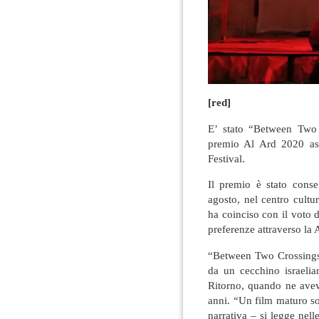
[red]
E’ stato “Between Two 
premio Al Ard 2020 ass
Festival.
Il premio è stato conse
agosto, nel centro cultu
ha coinciso con il voto 
preferenze attraverso la
“Between Two Crossings”
da un cecchino israelia
Ritorno, quando ne avev
anni. “Un film maturo sott
narrativa – si legge nel