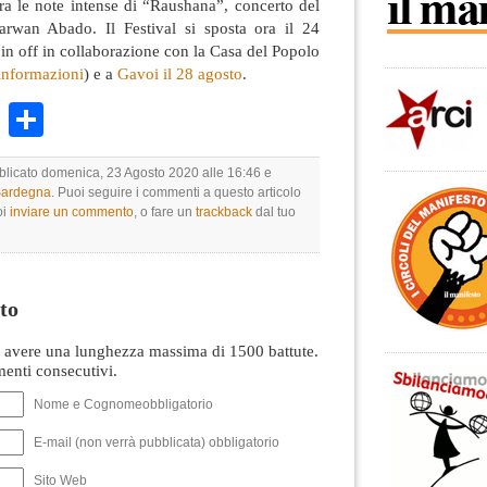
tra le note intense di “Raushana”, concerto del
arwan Abado. Il Festival si sposta ora il 24
in off in collaborazione con la Casa del Popolo
 informazioni
) e a
Gavoi il 28 agosto
.
k
r
ail
WhatsApp
Condividi
bblicato domenica, 23 Agosto 2020 alle 16:46 e
 Sardegna
. Puoi seguire i commenti a questo articolo
oi
inviare un commento
, o fare un
trackback
dal tuo
to
avere una lunghezza massima di 1500 battute.
nti consecutivi.
Nome e Cognomeobbligatorio
E-mail (non verrà pubblicata) obbligatorio
Sito Web