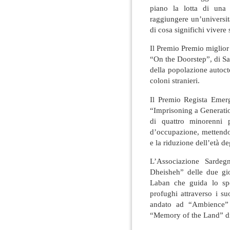
piano la lotta di una
raggiungere un’universit
di cosa significhi vivere 
Il Premio Premio miglior
“On the Doorstep”, di Sa
della popolazione autoc
coloni stranieri.
Il Premio Regista Emer
“Imprisoning a Generation
di quattro minorenni pa
d’occupazione, mettendo
e la riduzione dell’età deg
L’Associazione Sardeg
Dheisheh” delle due g
Laban che guida lo spe
profughi attraverso i su
andato ad “Ambience” 
“Memory of the Land” d