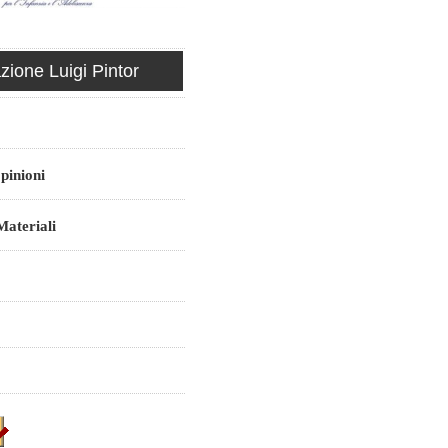
ione Luigi Pintor
pinioni
ateriali