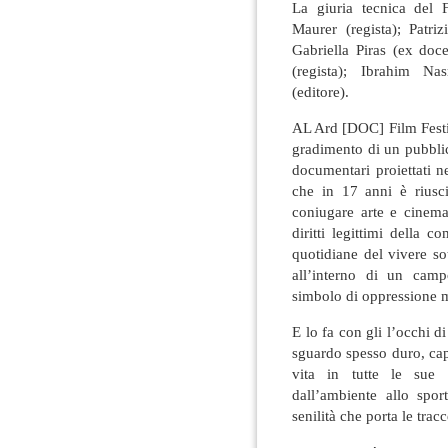
La giuria tecnica del 
Maurer (regista); Patri
Gabriella Piras (ex doc
(regista); Ibrahim Na
(editore).
AL Ard [DOC] Film Festi
gradimento di un pubbli
documentari proiettati n
che in 17 anni è riusci
coniugare arte e cinema
diritti legittimi della co
quotidiane del vivere so
all’interno di un camp
simbolo di oppressione ma
E lo fa con gli l’occhi d
sguardo spesso duro, cap
vita in tutte le sue s
dall’ambiente allo sport
senilità che porta le tra