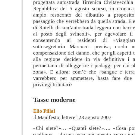
progettata autostrada Tirrenica Civitavecchia
Repubblica del 5 agosto scorso, in cronaca
ampio resoconto del dibattito a proposit
paesaggio che verrebbero da quella strada. E 
di Rutelli di «un’autostrada leggera con barr
al posto degli svincoli», per agevolare il 
consentendo ai residenti di «viaggiar
sottosegretario Marcucci precisa, credo ne
compensazione del danno, che per gli aspetti t
alla regione decidere in via definitiva i 
permettano di alleggerire i pedaggi per chi a
zona». E allora: com’è che «sangue e ter
varrebbero per ammettere, basta fare due c
privilegi tributari?
Tasse moderne
Elio Pillai
Il Manifesto, lettere | 28 agosto 2007
«Chi siete?»… «Quanti siete?»…. «Cosa p
scellino»… diceva meccanicamente, senza gu