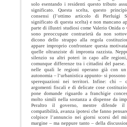
solo esentando i residenti questo tributo ass
significato. Questa scelta, questo princip
consensi (l’ottimo articolo di Pierluigi S
significato di questa scelta) e non mancano a
parte di illustri studiosi come Valerio Onida o
sono preoccupate contrarietà da non sottov
dicono dello strappo alla regola costituzi
appare improprio confrontare questa motivat
quelle oltranziste di impronta razzista. Nepp
silenzio su altri poteri in capo alle region
comunque differenze tra i cittadini del paese. 
nelle quali le regioni operano già con un
autonomia – l’urbanistica appunto- si possono
sperequazioni nei territori. Infine: chi 
argomenti fiscali e di delicate cose costituzio
pone domande riguardo a franchigie concess
molto simili nella sostanza a dispense da impo
Peraltro il governo, mentre difende il
compatibilità, avanza ipotesi che fanno pensare
colpisce l’annuncio nei giorni scorsi del min
margine – ma neppure tanto – della discussion