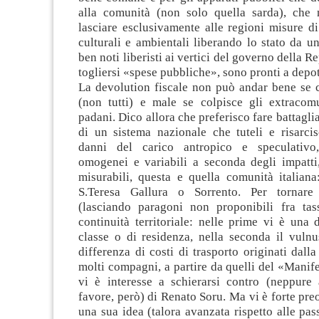
alla comunità (non solo quella sarda), che
lasciare esclusivamente alle regioni misure di
culturali e ambientali liberando lo stato da 
ben noti liberisti ai vertici del governo della R
togliersi «spese pubbliche», sono pronti a depo
La devolution fiscale non può andar bene se c
(non tutti) e male se colpisce gli extracom
padani. Dico allora che preferisco fare battagli
di un sistema nazionale che tuteli e risarcis
danni del carico antropico e speculativo
omogenei e variabili a seconda degli impatti,
misurabili, questa e quella comunità italiana
S.Teresa Gallura o Sorrento. Per tornare
(lasciando paragoni non proponibili fra tas
continuità territoriale: nelle prime vi è una 
classe o di residenza, nella seconda il vuln
differenza di costi di trasporto originati dalla
molti compagni, a partire da quelli del «Manif
vi è interesse a schierarsi contro (neppure 
favore, però) di Renato Soru. Ma vi è forte pr
una sua idea (talora avanzata rispetto alle pas