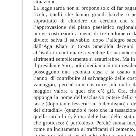
situazione.
La legge sarda non si propone solo di far paga
ricchi, quelli che hanno grandi barche o ae
soprattutto di chiudere un cerchio che s
l’approvazione del piano paesistico regional
nuove costruzioni a meno di tre chilometri da
divieto salva il salvabile, dopo l’allegro sac
dall’Aga Khan in Costa Smeralda decenni 
all’isola di continuare a vendere la sua «merce
altrimenti semplicemente si esaurirebbe. Ma i
il presidente Soru, noi chiediamo ai non residen
posseggono una seconda casa e la usano 
l’anno, di contribuire al salvataggio delle cos
vantaggio, perché non costruire più nulla 
maggior valore a quel che c’è già. Ora, ch
opponga in nome dell’esclusivo potere dello s
tasse (dopo tante fesserie sul federalismo) e d
dei cittadini» (quando è noto che la tassazion
quella sarda lo è, è una delle basi dello stat
che grottesco: è pericoloso. Perché suona ine
come un incitamento ai trafficanti di cemento,
la destra sarda sta esultando, oltre a invitare