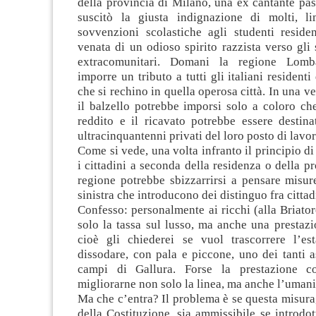
della provincia di Milano, una ex cantante pass
suscitò la giusta indignazione di molti, l
sovvenzioni scolastiche agli studenti reside
venata di un odioso spirito razzista verso gli s
extracomunitari. Domani la regione Lomb
imporre un tributo a tutti gli italiani resident
che si rechino in quella operosa città. In una ve
il balzello potrebbe imporsi solo a coloro ch
reddito e il ricavato potrebbe essere destina
ultracinquantenni privati del loro posto di lavor
Come si vede, una volta infranto il principio di
i cittadini a seconda della residenza o della p
regione potrebbe sbizzarrirsi a pensare misur
sinistra che introducono dei distinguo fra cittad
Confesso: personalmente ai ricchi (alla Briato
solo la tassa sul lusso, ma anche una prestaz
cioè gli chiederei se vuol trascorrere l’es
dissodare, con pala e piccone, uno dei tanti as
campi di Gallura. Forse la prestazione co
migliorarne non solo la linea, ma anche l’umanit
Ma che c’entra? Il problema è se questa misura, 
della Costituzione, sia ammissibile se introdo