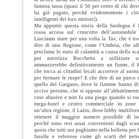
famosa tassa (quasi il 50 per cento di chi dovr
ha già pagato, perché evidentemente i citt
intelligenti dei loro ministri).
Ma appunto questa storia della Sardegna è 
rossa accesa sul cruscotto dell’automobile 
Lasciamo stare per una volta la Tav, che è tr
dire di una Regione, come l’Umbria, che al
proclama lo stato di calamità a causa della sca
poi autorizza Rocchetta a utilizzare
ammazzerebbe definitivamente un fiume, il R
che tocca ai cittadini locali accorrere al suo
per fermare le ruspe? E che dire di un parco 
quello del Gargano, dove le fiamme hanno di
ucciso persone, che si oppone all’abbattimento
case abusive e non fa una piega quando si vuo
mega-hotel e centro commerciale in zone 
un’altra regione, il Lazio, dove lobby multiform
ottenere il maggior numero possibile di inc
perché sono resi assai convenienti dagli scan
quota che tutti noi paghiamo nella bolletta per 
fasulle e velenose come gli scarti del petrol