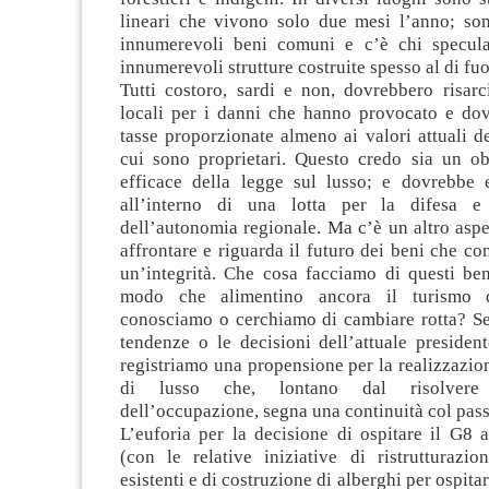
lineari che vivono solo due mesi l’anno; sono
innumerevoli beni comuni e c’è chi specula
innumerevoli strutture costruite spesso al di fuor
Tutti costoro, sardi e non, dovrebbero risarc
locali per i danni che hanno provocato e do
tasse proporzionate almeno ai valori attuali d
cui sono proprietari. Questo credo sia un ob
efficace della legge sul lusso; e dovrebbe 
all’interno di una lotta per la difesa e 
dell’autonomia regionale. Ma c’è un altro asp
affrontare e riguarda il futuro dei beni che c
un’integrità. Che cosa facciamo di questi be
modo che alimentino ancora il turismo d
conosciamo o cerchiamo di cambiare rotta? Se
tendenze o le decisioni dell’attuale presiden
registriamo una propensione per la realizzazio
di lusso che, lontano dal risolvere
dell’occupazione, segna una continuità col pass
L’euforia per la decisione di ospitare il G8
(con le relative iniziative di ristrutturazio
esistenti e di costruzione di alberghi per ospitar