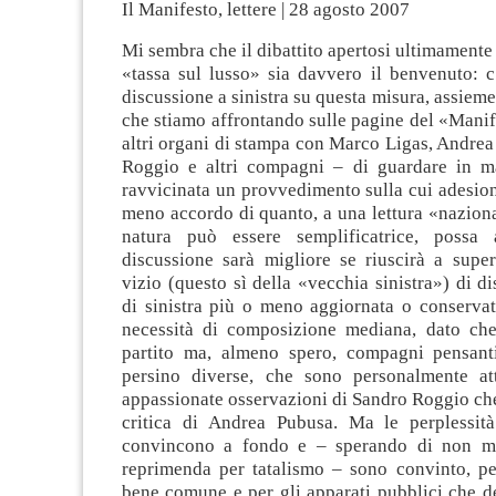
Il Manifesto, lettere | 28 agosto 2007
Mi sembra che il dibattito apertosi ultimamente 
«tassa sul lusso» sia davvero il benvenuto: c
discussione a sinistra su questa misura, assieme
che stiamo affrontando sulle pagine del «Manif
altri organi di stampa con Marco Ligas, Andre
Roggio e altri compagni – di guardare in ma
ravvicinata un provvedimento sulla cui adesione
meno accordo di quanto, a una lettura «nazion
natura può essere semplificatrice, possa 
discussione sarà migliore se riuscirà a supe
vizio (questo sì della «vecchia sinistra») di di
di sinistra più o meno aggiornata o conservat
necessità di composizione mediana, dato ch
partito ma, almeno spero, compagni pensant
persino diverse, che sono personalmente att
appassionate osservazioni di Sandro Roggio ch
critica di Andrea Pubusa. Ma le perplessit
convincono a fondo e – sperando di non mer
reprimenda per tatalismo – sono convinto, pe
bene comune e per gli apparati pubblici che d