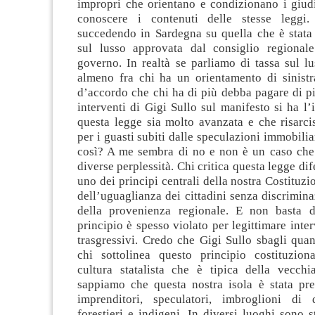
impropri che orientano e condizionano i giudi
conoscere i contenuti delle stesse leggi
succedendo in Sardegna su quella che è stata
sul lusso approvata dal consiglio regional
governo. In realtà se parliamo di tassa sul l
almeno fra chi ha un orientamento di sinistr
d’accordo che chi ha di più debba pagare di pi
interventi di Gigi Sullo sul manifesto si ha l
questa legge sia molto avanzata e che risarci
per i guasti subiti dalle speculazioni immobilia
così? A me sembra di no e non è un caso che 
diverse perplessità. Chi critica questa legge di
uno dei principi centrali della nostra Costituzi
dell’uguaglianza dei cittadini senza discrimina
della provenienza regionale. E non basta d
principio è spesso violato per legittimare inter
trasgressivi. Credo che Gigi Sullo sbagli qua
chi sottolinea questo principio costituzio
cultura statalista che è tipica della vecchia
sappiamo che questa nostra isola è stata pre
imprenditori, speculatori, imbroglioni di 
forestieri e indigeni. In diversi luoghi sono st