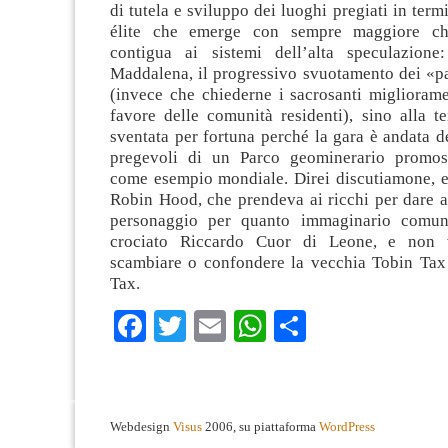
di tutela e sviluppo dei luoghi pregiati in term
élite che emerge con sempre maggiore ch
contigua ai sistemi dell’alta speculazione
Maddalena, il progressivo svuotamento dei «pa
(invece che chiederne i sacrosanti migliorame
favore delle comunità residenti), sino alla t
sventata per fortuna perché la gara è andata de
pregevoli di un Parco geominerario promos
come esempio mondiale. Direi discutiamone, e
Robin Hood, che prendeva ai ricchi per dare a
personaggio per quanto immaginario comu
crociato Riccardo Cuor di Leone, e non 
scambiare o confondere la vecchia Tobin Ta
Tax.
Facebook
Twitter
Email
WhatsApp
Condividi
Webdesign
Visus
2006, su piattaforma
WordPress