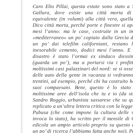
Caro Elio Pillai, questa estate sono stato a 
Gallura, dove esiste una città morta di
equivalente (in volumi) alla città vera, quella
Dico città morta, perché porte e finestre si a
mesi l’anno: ma le case, costruite in un im
«mediterraneo» un po’ copiato dalla Grecia de
un po’ dai telefilm californiani, restano 
inesorabile cemento, dodici mesi l’anno. E 
disastro è stato l’ormai ex sindaco diessin
(guarda un po’), ma a portarsi via i profitt
moltissimi casi palazzinari del nord: se si oss
delle auto della gente in vacanza si vedranno
trentini, ad esempio, perché chi ha costruito 
suoi compaesani. Bene, questo è lo stato 
moltissime aree dell’isola che tu e io (da s
Sandro Roggio, urbanista sassarese che su q
replicato a un’altra lettera critica con la legg
Pubusa (che come impone la cultura delle v
invoca lo stato), ha scritto per il mensile di 
edicola un ampio articolo proprio su questo d
un po’ di ricerca l’abbiamo fatta anche noi). Pe