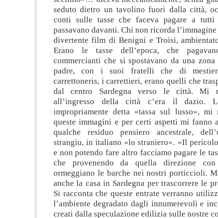
seduto dietro un tavolino fuori dalla città, o
conti sulle tasse che faceva pagare a tutti
passavano davanti. Chi non ricorda l’immagine 
divertente film di Benigni e Troisi, ambienta
Erano le tasse dell’epoca, che pagavan
commercianti che si spostavano da una zona 
padre, con i suoi fratelli che di mestie
carrettoneris, i carrettieri, erano quelli che tr
dal centro Sardegna verso le città. Mi 
all’ingresso della città c’era il dazio. 
impropriamente detta «tassa sul lusso», mi r
queste immagini e per certi aspetti mi fanno 
qualche residuo pensiero ancestrale, dell
strangiu, in italiano «lo straniero». «Il perico
e non potendo fare altro facciamo pagare le tass
che provenendo da quella direzione con 
ormeggiano le barche nei nostri porticcioli. 
anche la casa in Sardegna per trascorrere le p
Si racconta che queste entrate verranno utilizz
l’ambiente degradato dagli innumerevoli e inc
creati dalla speculazione edilizia sulle nostre c