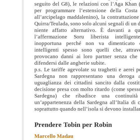
seguito del G8), le relazioni con l’Aga Khan 
per programmare l’estensione della Costa
all’arcipelago maddalenino), la contrattazion
Quirra/Teulada, sono solo alcuni segnali di un d
niente affatto alternativo. È davanti a q
l’affermazione Soru liberista intellige
inopportuna perché non va dimenticato c
intelligenti spesso sono quelli che, attrav
provocano danni ai loro partner senza che 
difendersi dalle angherie subite.
p.s. Le tariffe agevolate su traghetti e aerei p
Sardegna non rappresentano una deroga a
uguaglianza dei cittadini sancito dalla cost
decisione presa con molto ritardo (come spess
Sardegna) che ribadisce una continuità 
un’appartenenza della Sardegna all’Italia di c
soprattutto quando nell’isola si devono installar
Prendere Tobin per Robin
Marcello Madau