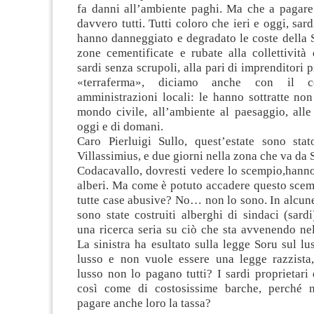
fa danni all’ambiente paghi. Ma che a pagare 
davvero tutti. Tutti coloro che ieri e oggi, sard
hanno danneggiato e degradato le coste della 
zone cementificate e rubate alla collettività
sardi senza scrupoli, alla pari di imprenditori 
«terraferma», diciamo anche con il c
amministrazioni locali: le hanno sottratte non
mondo civile, all’ambiente al paesaggio, alle
oggi e di domani.
Caro Pierluigi Sullo, quest’estate sono sta
Villassimius, e due giorni nella zona che va da 
Codacavallo, dovresti vedere lo scempio,hanno
alberi. Ma come è potuto accadere questo sc
tutte case abusive? No… non lo sono. In alcun
sono state costruiti alberghi di sindaci (sardi
una ricerca seria su ciò che sta avvenendo nel
La sinistra ha esultato sulla legge Soru sul lu
lusso e non vuole essere una legge razzista
lusso non lo pagano tutti? I sardi proprietari 
così come di costosissime barche, perché 
pagare anche loro la tassa?