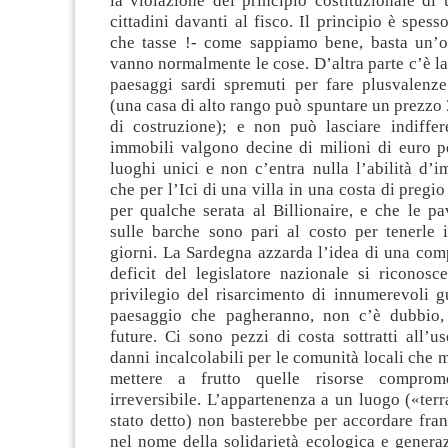
la violazione del principio costituzionale di
cittadini davanti al fisco. Il principio è spess
che tasse !- come sappiamo bene, basta un’
vanno normalmente le cose. D’altra parte c’è la
paesaggi sardi spremuti per fare plusvalenze
(una casa di alto rango può spuntare un prezzo 3
di costruzione); e non può lasciare indiffer
immobili valgono decine di milioni di euro p
luoghi unici e non c’entra nulla l’abilità d’i
che per l’Ici di una villa in una costa di pregi
per qualche serata al Billionaire, e che le p
sulle barche sono pari al costo per tenerle 
giorni. La Sardegna azzarda l’idea di una com
deficit del legislatore nazionale si riconosce
privilegio del risarcimento di innumerevoli gu
paesaggio che pagheranno, non c’è dubbio, 
future. Ci sono pezzi di costa sottratti all’
danni incalcolabili per le comunità locali che 
mettere a frutto quelle risorse compro
irreversibile. L’appartenenza a un luogo («ter
stato detto) non basterebbe per accordare fra
nel nome della solidarietà ecologica e genera