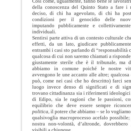
Così come, ugualmente, fanno bene le lavoratric
della conoscenza del Quinto Stato a fare i
deciso, di chi ha agevolato, di chi ha pos
condizioni per il genocidio delle nuove
imputando pubblicamente e collettivamente 
individuali.
Sentirsi parte attiva di un contesto culturale ch
effetti, da un lato, giudicare pubblicamente,
entrambi i casi sto parlando di “responsabilità c
qualcosa di cui non saremo chiamati a risponde
giustamente sterile che è il tribunale, ma 
abbiamo in comune poiché le nostre vit
avvengono le une accanto alle altre; qualcosa
può, come nei casi che ho descritto) farci sen
luogo invece denso di significati e di signi
trovano cittadinanza sia i riferimenti ideologic
di Edipo, sia le ragioni che le passioni, c
equilibrio che deve essere sempre riconcer
politica
, il potere che abbiamo – se lo vogliamo
qualsivoglia macroprocesso acefalo possibile; g
nostra non-volontà, d’altronde, dovrebbero
visibili a chiunque.