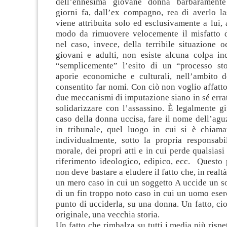
dell’ennesima giovane donna barbaramente
giorni fa, dall’ex compagno, rea di averlo la
viene attribuita solo ed esclusivamente a lui, a
modo da rimuovere velocemente il misfatto d
nel caso, invece, della terribile situazione 
giovani e adulti, non esiste alcuna colpa in
“semplicemente” l’esito di un “processo sto
aporie economiche e culturali, nell’ambito 
consentito far nomi. Con ciò non voglio affatto
due meccanismi di imputazione siano in sé erra
solidarizzare con l’assassino. È legalmente giu
caso della donna uccisa, fare il nome dell’agu
in tribunale, quel luogo in cui si è chiama
individualmente, sotto la propria responsabil
morale, dei propri atti e in cui perde qualsias
riferimento ideologico, edipico, ecc. Questo
non deve bastare a eludere il fatto che, in realtà,
un mero caso in cui un soggetto A uccide un s
di un fin troppo noto caso in cui un uomo eserc
punto di ucciderla, su una donna. Un fatto, cioè
originale, una vecchia storia.
Un fatto che rimbalza su tutti i media più rispe