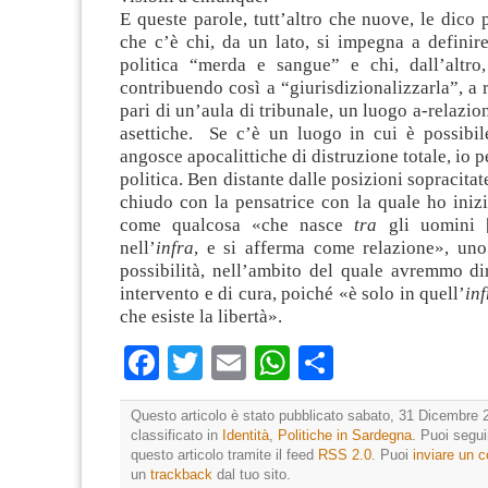
E queste parole, tutt’altro che nuove, le dico
che c’è chi, da un lato, si impegna a definir
politica “merda e sangue” e chi, dall’altro,
contribuendo così a “giurisdizionalizzarla”, a r
pari di un’aula di tribunale, un luogo a-relazio
asettiche. Se c’è un luogo in cui è possibile
angosce apocalittiche di distruzione totale, io p
politica. Ben distante dalle posizioni sopracitat
chiudo con la pensatrice con la quale ho inizi
come qualcosa «che nasce
tra
gli uomini 
nell’
infra
, e si afferma come relazione», uno
possibilità, nell’ambito del quale avremmo dir
intervento e di cura, poiché «è solo in quell’
inf
che esiste la libertà».
Facebook
Twitter
Email
WhatsApp
Condividi
Questo articolo è stato pubblicato sabato, 31 Dicembre 2
classificato in
Identità
,
Politiche in Sardegna
. Puoi segu
questo articolo tramite il feed
RSS 2.0
. Puoi
inviare un
un
trackback
dal tuo sito.