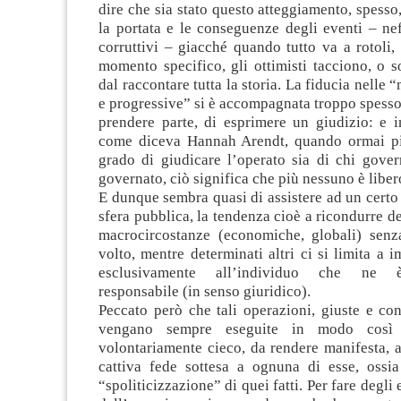
dire che sia stato questo atteggiamento, spesso,
la portata e le conseguenze degli eventi – nefas
corruttivi – giacché quando tutto va a rotoli
momento specifico, gli ottimisti tacciono, o 
dal raccontare tutta la storia. La fiducia nelle 
e progressive” si è accompagnata troppo spesso
prendere parte, di esprimere un giudizio: e i
come diceva Hannah Arendt, quando ormai pi
grado di giudicare l’operato sia di chi gover
governato, ciò significa che più nessuno è liber
E dunque sembra quasi di assistere ad un cert
sfera pubblica, la tendenza cioè a ricondurre de
macrocircostanze (economiche, globali) senz
volto, mentre determinati altri ci si limita a i
esclusivamente all’individuo che ne è
responsabile (in senso giuridico).
Peccato però che tali operazioni, giuste e cond
vengano sempre eseguite in modo così 
volontariamente cieco, da rendere manifesta, ai
cattiva fede sottesa a ognuna di esse, ossia
“spoliticizzazione” di quei fatti. Per fare degli