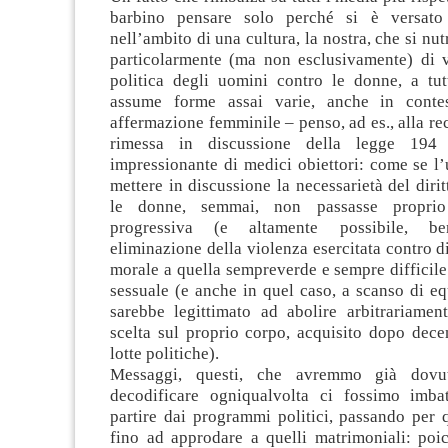
barbino pensare solo perché si è versat
nell’ambito di una cultura, la nostra, che si nut
particolarmente (ma non esclusivamente) di v
politica degli uomini contro le donne, a tutt
assume forme assai varie, anche in contest
affermazione femminile – penso, ad es., alla re
rimessa in discussione della legge 194 
impressionante di medici obiettori: come se l
mettere in discussione la necessarietà del dirit
le donne, semmai, non passasse proprio 
progressiva (e altamente possibile, be
eliminazione della violenza esercitata contro di
morale a quella sempreverde e sempre difficile
sessuale (e anche in quel caso, a scanso di e
sarebbe legittimato ad abolire arbitrariament
scelta sul proprio corpo, acquisito dopo dece
lotte politiche).
Messaggi, questi, che avremmo già dovu
decodificare ogniqualvolta ci fossimo imbat
partire dai programmi politici, passando per qu
fino ad approdare a quelli matrimoniali: poi