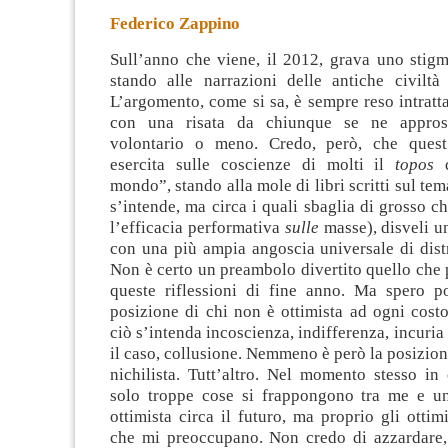
Federico Zappino
Sull’anno che viene, il 2012, grava uno stig
stando alle narrazioni delle antiche civiltà
L’argomento, come si sa, è sempre reso intratta
con una risata da chiunque se ne appros
volontario o meno.
Credo, però, che quest’
esercita sulle coscienze di molti il
topos
d
mondo”, stando alla mole di libri scritti sul tem
s’intende, ma circa i quali sbaglia di grosso ch
l’efficacia performativa
sulle
masse), disveli u
con una più ampia angoscia universale di dist
Non è certo un preambolo divertito quello che
queste riflessioni di fine anno. Ma spero po
posizione di chi non è ottimista ad ogni cost
ciò s’intenda incoscienza, indifferenza, incuria
il caso, collusione. Nemmeno è però la posizion
nichilista. Tutt’altro. Nel momento stesso in
solo troppe cose si frappongono tra me e u
ottimista circa il futuro, ma proprio gli ottim
che mi preoccupano. Non credo di azzardare, 