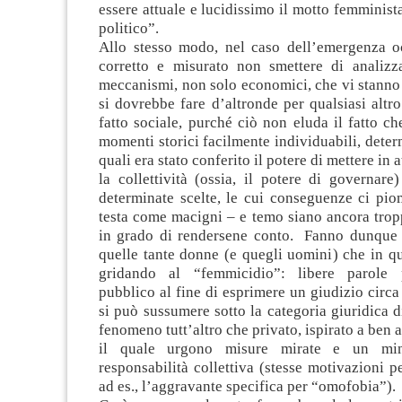
essere attuale e lucidissimo il motto femminista
politico”.
Allo stesso modo, nel caso dell’emergenza o
corretto e misurato non smettere di analizz
meccanismi, non solo economici, che vi stanno
si dovrebbe fare d’altronde per qualsiasi alt
fatto sociale, purché ciò non eluda il fatto ch
momenti storici facilmente individuabili, deter
quali era stato conferito il potere di mettere in a
la collettività (ossia, il potere di governar
determinate scelte, le cui conseguenze ci pio
testa come macigni – e temo siano ancora trop
in grado di rendersene conto. Fanno dunque 
quelle tante donne (e quegli uomini) che in q
gridando al “femmicidio”: libere parole 
pubblico al fine di esprimere un giudizio circa 
si può sussumere sotto la categoria giuridica 
fenomeno tutt’altro che privato, ispirato a ben a
il quale urgono misure mirate e un mi
responsabilità collettiva (stesse motivazioni pe
ad es., l’aggravante specifica per “omofobia”).