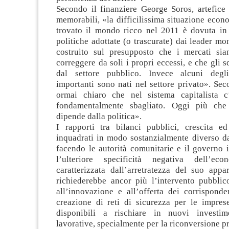
Secondo il finanziere George Soros, artefice 
memorabili, «la difficilissima situazione econo
trovato il mondo ricco nel 2011 è dovuta in 
politiche adottate (o trascurate) dai leader mon
costruito sul presupposto che i mercati si
correggere da soli i propri eccessi, e che gli s
dal settore pubblico. Invece alcuni degli
importanti sono nati nel settore privato». Sec
ormai chiaro che nel sistema capitalista c
fondamentalmente sbagliato. Oggi più che
dipende dalla politica».
I rapporti tra bilanci pubblici, crescita e
inquadrati in modo sostanzialmente diverso d
facendo le autorità comunitarie e il governo i
l’ulteriore specificità negativa dell’econ
caratterizzata dall’arretratezza del suo appa
richiederebbe ancor più l’intervento pubbli
all’innovazione e all’offerta dei corrisponden
creazione di reti di sicurezza per le imprese
disponibili a rischiare in nuovi investime
lavorative, specialmente per la riconversione pr