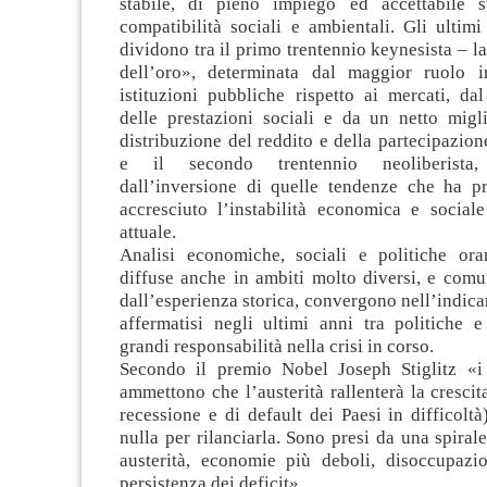
stabile, di pieno impiego ed accettabile s
compatibilità sociali e ambientali. Gli ultimi
dividono tra il primo trentennio keynesista – la
dell’oro», determinata dal maggior ruolo in
istituzioni pubbliche rispetto ai mercati, da
delle prestazioni sociali e da un netto migl
distribuzione del reddito e della partecipazio
e il secondo trentennio neoliberista, c
dall’inversione di quelle tendenze che ha p
accresciuto l’instabilità economica e sociale
attuale.
Analisi economiche, sociali e politiche or
diffuse anche in ambiti molto diversi, e comu
dall’esperienza storica, convergono nell’indicar
affermatisi negli ultimi anni tra politiche 
grandi responsabilità nella crisi in corso.
Secondo il premio Nobel Joseph Stiglitz «i
ammettono che l’austerità rallenterà la crescita
recessione e di default dei Paesi in difficol
nulla per rilanciarla. Sono presi da una spirale
austerità, economie più deboli, disoccupazi
persistenza dei deficit».