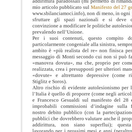
addirittura paradossali (mi permetto di rimand
mio articolo pubblicato sul
Manifesto del 27 g
www.sbilanciamoci.info), non di meno, in ogni
sfruttare gli spazi nazionali e si deve 
convinzione a modificare le politiche autolesio
prevalendo nell’Unione.
Per i suoi contenuti, questo compito do
particolarmente congeniale alla sinistra, sempre
ambito è «più realista del re» non finisca pe
messaggio di Monti secondo cui non si può far
«manovra dovuta», ma che, proprio per come
realizzata, crea i presupposti per ulteriori ma
«dovute» e altrettanto depressive (come r
Stiglitz e Soros).
Altro rischio di evidente autolesionismo per l
l’Italia è quello di proporre (come negli artico
e Francesco Gesualdi sul manifesto del 28 
improbabili commissioni d’indagine sulla 
nostro debito pubblico (con la partecipazion
pubblici che dovrebbero valutare anche il propr
addirittura, non siano superflui); quest
lavorando per i prossimi mesi e anni (peraltr