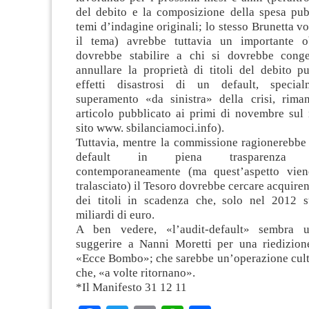
del debito e la composizione della spesa pu
temi d’indagine originali; lo stesso Brunetta v
il tema) avrebbe tuttavia un importante ob
dovrebbe stabilire a chi si dovrebbe conge
annullare la proprietà di titoli del debito p
effetti disastrosi di un default, speci
superamento «da sinistra» della crisi, rim
articolo pubblicato ai primi di novembre sul 
sito www. sbilanciamoci.info).
Tuttavia, mentre la commissione ragionerebbe 
default in piena trasparenza rivo
contemporaneamente (ma quest’aspetto vien
tralasciato) il Tesoro dovrebbe cercare acquiren
dei titoli in scadenza che, solo nel 2012 
miliardi di euro.
A ben vedere, «l’audit-default» sembra 
suggerire a Nanni Moretti per una riedizion
«Ecce Bombo»; che sarebbe un’operazione cultu
che, «a volte ritornano».
*Il Manifesto 31 12 11