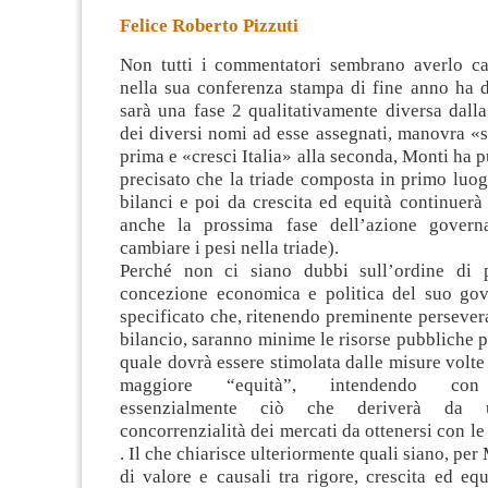
Felice Roberto Pizzuti
Non tutti i commentatori sembrano averlo c
nella sua conferenza stampa di fine anno ha d
sarà una fase 2 qualitativamente diversa dalla
dei diversi nomi ad esse assegnati, manovra «sa
prima
e «cresci Italia» alla seconda, Monti ha 
precisato che la triade composta in primo luog
bilanci e poi da crescita ed equità continuerà 
anche la prossima fase dell’azione governa
cambiare i pesi nella triade).
Perché non ci siano dubbi sull’ordine di p
concezione economica e politica del suo go
specificato che, ritenendo preminente persevera
bilancio, saranno minime le risorse pubbliche pe
quale dovrà essere stimolata dalle misure volte
maggiore “equità”, intendendo con 
essenzialmente ciò che deriverà da 
concorrenzialità dei mercati da ottenersi con le
. Il che chiarisce ulteriormente quali siano, per 
di valore e causali tra rigore, crescita ed eq