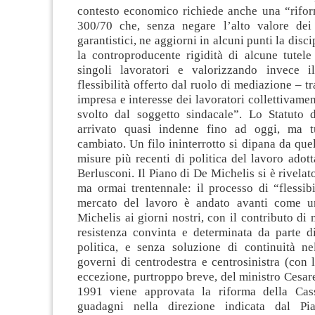
contesto economico richiede anche una “rifor
300/70 che, senza negare l’alto valore dei
garantistici, ne aggiorni in alcuni punti la disc
la controproducente rigidità di alcune tutele
singoli lavoratori e valorizzando invece i
flessibilità offerto dal ruolo di mediazione – t
impresa e interesse dei lavoratori collettivamen
svolto dal soggetto sindacale”. Lo Statuto d
arrivato quasi indenne fino ad oggi, ma tu
cambiato. Un filo ininterrotto si dipana da quel
misure più recenti di politica del lavoro adot
Berlusconi. Il Piano di De Michelis si è rivela
ma ormai trentennale: il processo di “flessib
mercato del lavoro è andato avanti come u
Michelis ai giorni nostri, con il contributo di 
resistenza convinta e determinata da parte d
politica, e senza soluzione di continuità nel
governi di centrodestra e centrosinistra (con 
eccezione, purtroppo breve, del ministro Cesa
1991 viene approvata la riforma della Cass
guadagni nella direzione indicata dal Pi