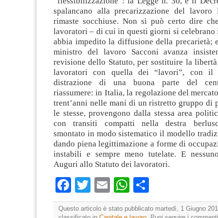
“flessibilizzazione”: la Legge n. 30, e il Decr
spalancano alla precarizzazione del lavoro 
rimaste socchiuse. Non si può certo dire che
lavoratori – di cui in questi giorni si celebrano
abbia impedito la diffusione della precarietà; e
ministro del lavoro Sacconi avanza insiste
revisione dello Statuto, per sostituire la libertà
lavoratori con quella dei “lavori”, con il
distrazione di una buona parte del centr
riassumere: in Italia, la regolazione del mercat
trent’anni nelle mani di un ristretto gruppo di
le stesse, provengono dalla stessa area politica
con transiti compatti nella destra berlus
smontato in modo sistematico il modello tradiz
dando piena legittimazione a forme di occupaz
instabili e sempre meno tutelate. E nessun
Auguri allo Statuto dei lavoratori.
Facebook
Twitter
Email
WhatsApp
Condividi
Questo articolo è stato pubblicato martedì, 1 Giugno 201
classificato in
Capitale e lavoro
. Puoi seguire i commenti