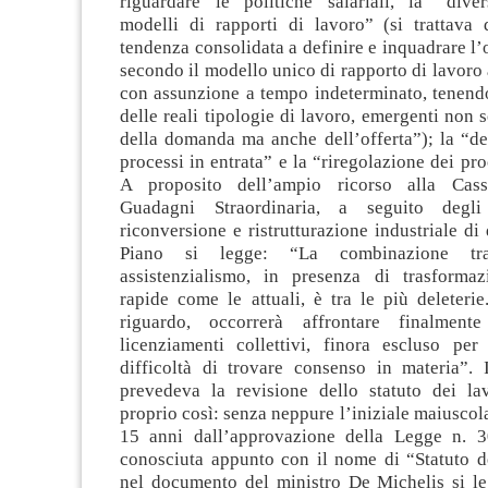
riguardare le politiche salariali, la “diver
modelli di rapporti di lavoro” (si trattava d
tendenza consolidata a definire e inquadrare l’o
secondo il modello unico di rapporto di lavoro
con assunzione a tempo indeterminato, tenendo
delle reali tipologie di lavoro, emergenti non 
della domanda ma anche dell’offerta”); la “de
processi in entrata” e la “riregolazione dei pro
A proposito dell’ampio ricorso alla Cass
Guadagni Straordinaria, a seguito degli
riconversione e ristrutturazione industriale di 
Piano si legge: “La combinazione tra
assistenzialismo, in presenza di trasformaz
rapide come le attuali, è tra le più deleteri
riguardo, occorrerà affrontare finalmen
licenziamenti collettivi, finora escluso per 
difficoltà di trovare consenso in materia”. I
prevedeva la revisione dello statuto dei lavo
proprio così: senza neppure l’iniziale maiusco
15 anni dall’approvazione della Legge n. 
conosciuta appunto con il nome di “Statuto de
nel documento del ministro De Michelis si le