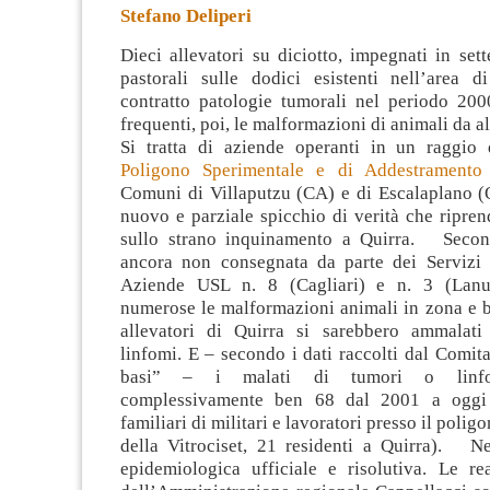
Stefano Deliperi
Dieci allevatori su diciotto, impegnati in set
pastorali sulle dodici esistenti nell’area 
contratto patologie tumorali nel periodo 2
frequenti, poi, le malformazioni di animali da 
Si tratta di
aziende operanti in un raggio 
Poligono Sperimentale e di Addestramento 
Comuni di Villaputzu (CA) e di Escalaplano (
nuovo e parziale spicchio di verità che ripren
sullo strano inquinamento a Quirra. Secon
ancora non consegnata da parte dei Servizi v
Aziende USL n. 8 (Cagliari) e n. 3 (Lanus
numerose le malformazioni animali in zona e b
allevatori di Quirra si sarebbero ammalati
linfomi. E – secondo i dati raccolti dal Comit
basi” – i malati di tumori o linfo
complessivamente ben 68 dal 2001 a oggi 
familiari di militari e lavoratori presso il polig
della Vitrociset, 21 residenti a Quirra). N
epidemiologica ufficiale e risolutiva. Le re