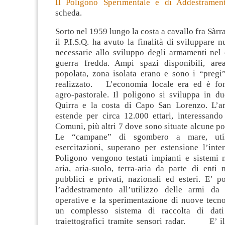
Il Poligono Sperimentale e di Addestrament
scheda.
Sorto nel 1959 lungo la costa a cavallo fra Sàrr
il P.I.S.Q. ha avuto la finalità di sviluppare 
necessarie allo sviluppo degli armamenti nel 
guerra fredda. Ampi spazi disponibili, ar
popolata, zona isolata erano e sono i “pregi
realizzato. L’economia locale era ed è fo
agro-pastorale. Il poligono si sviluppa in due
Quirra e la costa di Capo San Lorenzo. L’are
estende per circa 12.000 ettari, interessando 
Comuni, più altri 7 dove sono situate alcune po
Le “campane” di sgombero a mare, util
esercitazioni, superano per estensione l’inte
Poligono vengono testati impianti e sistemi mi
aria, aria-suolo, terra-aria da parte di enti mi
pubblici e privati, nazionali ed esteri. E’ pos
l’addestramento all’utilizzo delle armi da
operative e la sperimentazione di nuove tecno
un complesso sistema di raccolta di dati 
traiettografici tramite sensori radar. E’ il 