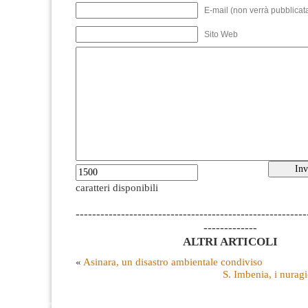
E-mail (non verrà pubblicata
Sito Web
caratteri disponibili
--------------------------------------------------------
-------------
ALTRI ARTICOLI
«
Asinara, un disastro ambientale condiviso
S. Imbenia, i nurag