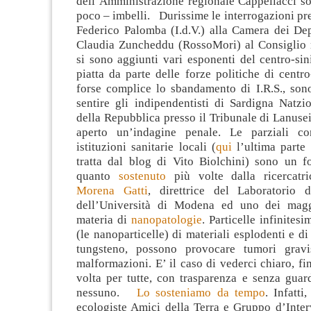
dell’Amministrazione regionale Cappellacci so
poco – imbelli. Durissime le interrogazioni pre
Federico Palomba (I.d.V.) alla Camera dei Dep
Claudia Zuncheddu (RossoMori) al Consiglio r
si sono aggiunti vari esponenti del centro-
piatta da parte delle forze politiche di centro
forse complice lo sbandamento di I.R.S., sono
sentire gli indipendentisti di Sardigna Natzi
della Repubblica presso il Tribunale di Lanusei
aperto un’indagine penale. Le parziali con
istituzioni sanitarie locali (
qui
l’ultima parte 
tratta dal blog di Vito Biolchini) sono un fo
quanto
sostenuto
più volte dalla ricerca
Morena Gatti
, direttrice del Laboratorio d
dell’Università di Modena ed uno dei maggi
materia di
nanopatologie
. Particelle infinites
(le nanoparticelle) di materiali esplodenti e di 
tungsteno, possono provocare tumori gravis
malformazioni. E’ il caso di vederci chiaro, f
volta per tutte, con trasparenza e senza guar
nessuno.
Lo sosteniamo da tempo
. Infatti
ecologiste Amici della Terra e Gruppo d’Inter