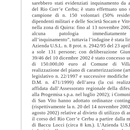
sarebbero stati evidenziati inquinamento da a
del Rio Corr’e Cerbu; è stato effettuato uno 
campione di n. 150 volontari (50% residen
dipendenti militari e delle Società Socam e Vitr
nella zona di Quirra: fino al 13 novembre 200
alcuna patologia immediatamente 
all’inquinamento”, tuttavia l’indagine è stata li
Azienda U.S.L. n. 8 prot. n. 2942/95 del 23 apri
a sole 131 persone; con deliberazione Giun
39/46 del 10 dicembre 2002 è stato concesso u
di 150.000,00 euro al Comune di Vill
realizzazione del piano di caratterizzazione (ar
legislativo n. 22/1997 e successive modifiche 
D.M. n. 471/1999) dell’area (la cui realiz
affidata dall’Assessorato regionale della dife
alla Progemisa s.p.a. nel luglio 2002); i Comuni
di San Vito hanno adottato ordinanze contingi
(rispettivamente la n. 20 del 14 novembre 2002 
agosto 2002) relative al divieto di utilizzo di 
il corso del Rio Corr’e Cerbu a partire dalla 
di Baccu Locci (circa 8 km.). L’Azienda U.S.L