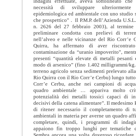
indagini effettuate, aveva sottolineato che
necessità di sviluppare ulteriormente l
epidemiologica ed ambientale con uno studio s
che prospettico” . Il P.M.P. dell’Azienda U.S.L.
n. 2626 del 27 febbraio 2003), al termine 
preliminare condotta con prelievi di terre
nell’alveo e nelle vicinanze del Rio Corr’e 
Quirra, ha affermato di aver riscontrat
contaminazione da “uranio impoverito”, mentre
presenti “quantità elevate di metalli pesanti 
modo di arsenico” (fino 1.402 milligrammi/kg.
terreno agricolo senza sedimenti prelevato all
Rio Quirra con il Rio Corr’e Cerbu) lungo tutto 
Corr’e Cerbu, anche nei campioni di acqua 
quadro ambientale … appariva molto crit
potenzialità dei metalli tossici capaci di in
decisivi della catena alimentare”. Il medesimo 
di ritener necessario il completamento di tu
ambientali in materia per averne un quadro aff
completare, quindi, i programmi di indag
appaiono fin troppo lunghi per tematiche c
Sembra ancora una volta doveroso ricordare 