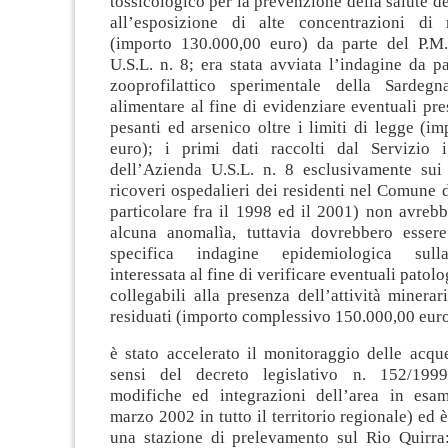
tossicologico per la prevenzione della salute d
all’esposizione di alte concentrazioni di 
(importo 130.000,00 euro) da parte del P.M.
U.S.L. n. 8; era stata avviata l’indagine da par
zooprofilattico sperimentale della Sardegn
alimentare al fine di evidenziare eventuali pre
pesanti ed arsenico oltre i limiti di legge (i
euro); i primi dati raccolti dal Servizio 
dell’Azienda U.S.L. n. 8 esclusivamente sui d
ricoveri ospedalieri dei residenti nel Comune d
particolare fra il 1998 ed il 2001) non avreb
alcuna anomalìa, tuttavia dovrebbero esser
specifica indagine epidemiologica sull
interessata al fine di verificare eventuali patol
collegabili alla presenza dell’attività minerari
residuati (importo complessivo 150.000,00 euro
è stato accelerato il monitoraggio delle acque
sensi del decreto legislativo n. 152/199
modifiche ed integrazioni dell’area in esa
marzo 2002 in tutto il territorio regionale) ed è
una stazione di prelevamento sul Rio Quirra