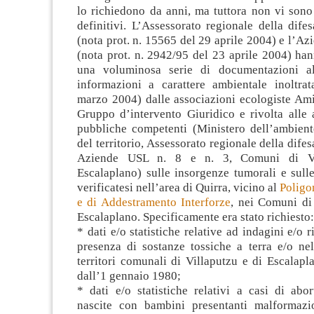
lo richiedono da anni, ma tuttora non vi sono r
definitivi. L’Assessorato regionale della dife
(nota prot. n. 15565 del 29 aprile 2004) e l’Azi
(nota prot. n. 2942/95 del 23 aprile 2004) ha
una voluminosa serie di documentazioni all
informazioni a carattere ambientale inoltra
marzo 2004) dalle associazioni ecologiste Ami
Gruppo d’intervento Giuridico e rivolta alle 
pubbliche competenti (Ministero dell’ambiente
del territorio, Assessorato regionale della dife
Aziende USL n. 8 e n. 3, Comuni di Vi
Escalaplano) sulle insorgenze tumorali e sull
verificatesi nell’area di Quirra, vicino al
Poligo
e di Addestramento Interforze
, nei Comuni di
Escalaplano. Specificamente era stato richiesto:
* dati e/o statistiche relative ad indagini e/o 
presenza di sostanze tossiche a terra e/o nel
territori comunali di Villaputzu e di Escalapl
dall’1 gennaio 1980;
* dati e/o statistiche relativi a casi di abor
nascite con bambini presentanti malformazi