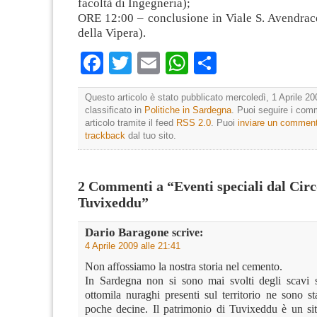
facoltà di Ingegneria);
ORE 12:00 – conclusione in Viale S. Avendrace
della Vipera).
Facebook
Twitter
Email
WhatsApp
Condividi
Questo articolo è stato pubblicato mercoledì, 1 Aprile 20
classificato in
Politiche in Sardegna
. Puoi seguire i com
articolo tramite il feed
RSS 2.0
. Puoi
inviare un commen
trackback
dal tuo sito.
2 Commenti a “Eventi speciali dal Cir
Tuvixeddu”
Dario Baragone
scrive:
4 Aprile 2009 alle 21:41
Non affossiamo la nostra storia nel cemento.
In Sardegna non si sono mai svolti degli scavi se
ottomila nuraghi presenti sul territorio ne sono sta
poche decine. Il patrimonio di Tuvixeddu è un s