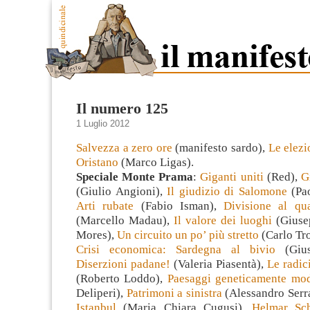
Il numero 125
1 Luglio 2012
Salvezza a zero ore
(manifesto sardo),
Le elezi
Oristano
(Marco Ligas).
Speciale Monte Prama
:
Giganti uniti
(Red),
G
(Giulio Angioni),
Il giudizio di Salomone
(Pa
Arti rubate
(Fabio Isman),
Divisione al qu
(Marcello Madau),
Il valore dei luoghi
(Giuse
Mores),
Un circuito un po’ più stretto
(Carlo Tro
Crisi economica: Sardegna al bivio
(Giu
Diserzioni padane!
(Valeria Piasentà),
Le radic
(Roberto Loddo),
Paesaggi geneticamente mod
Deliperi),
Patrimoni a sinistra
(Alessandro Serr
Istanbul
(Maria Chiara Cugusi),
Helmar Sc