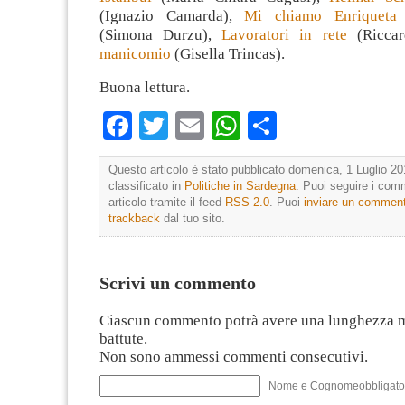
(Ignazio Camarda),
Mi chiamo Enriqueta
(Simona Durzu),
Lavoratori in rete
(Ricca
manicomio
(Gisella Trincas).
Buona lettura.
Facebook
Twitter
Email
WhatsApp
Condividi
Questo articolo è stato pubblicato domenica, 1 Luglio 20
classificato in
Politiche in Sardegna
. Puoi seguire i com
articolo tramite il feed
RSS 2.0
. Puoi
inviare un commen
trackback
dal tuo sito.
Scrivi un commento
Ciascun commento potrà avere una lunghezza 
battute.
Non sono ammessi commenti consecutivi.
Nome e Cognomeobbligato