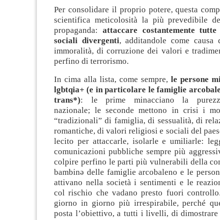
Per consolidare il proprio potere, questa com
scientifica meticolosità la più prevedibile de
propaganda:
attaccare costantemente tutte
sociali divergenti
, additandole come causa d
immoralità, di corruzione dei valori e tradimen
perfino di terrorismo.
In cima alla lista, come sempre,
le persone mi
lgbtqia+ (e in particolare le famiglie arcobal
trans*)
: le prime minacciano la purezza
nazionale; le seconde mettono in crisi i mod
“tradizionali” di famiglia, di sessualità, di rela
romantiche, di valori religiosi e sociali del pa
lecito per attaccarle, isolarle e umiliarle: leg
comunicazioni pubbliche sempre più aggressi
colpire perfino le parti più vulnerabili della c
bambinə delle famiglie arcobaleno e le person
attivano nella società i sentimenti e le reazion
col rischio che vadano presto fuori controllo.
giorno in giorno più irrespirabile, perché qu
posta l’obiettivo, a tutti i livelli, di dimostrar