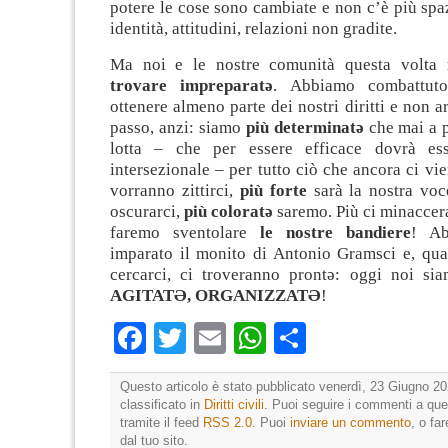
potere le cose sono cambiate e non c’è più spa
identità, attitudini, relazioni non gradite.
Ma noi e le nostre comunità questa volta
trovare impreparatə
. Abbiamo combattut
ottenere almeno parte dei nostri diritti e non a
passo, anzi: siamo
più determinatə
che mai a p
lotta – che per essere efficace dovrà es
intersezionale – per tutto ciò che ancora ci vie
vorranno zittirci,
più forte
sarà la nostra voc
oscurarci,
più coloratə
saremo. Più ci minaccera
faremo sventolare
le nostre bandiere
! Ab
imparato il monito di Antonio Gramsci e, qu
cercarci, ci troveranno prontə: oggi noi s
AGITATƏ, ORGANIZZATƏ
!
Facebook
Twitter
Email
WhatsApp
Condividi
Questo articolo è stato pubblicato venerdì, 23 Giugno 20
classificato in
Diritti civili
. Puoi seguire i commenti a que
tramite il feed
RSS 2.0
. Puoi
inviare un commento
, o fa
dal tuo sito.