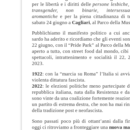
per le libertà e i diritti delle
persone lesbiche, 
transgender, non binarie, intersessual
aromantiche
e per la piena cittadinanza di tu
sabato 24 giugno a
Cagliari
, al Parco della Mus
Pubblichiamo il manifesto politico a cui anc
sardo ha aderito e ricordiamo che gli eventi sono
22 giugno, con il “Pride Park” al Parco della M
aperto a tuttə, con street food dal mondo, cibi
spettacoli, intrattenimento e socialità il 22
2023.
1922
: con la “marcia su Roma” l’Italia si avvi
violenta dittatura fascista.
2022
: le elezioni politiche meno partecipate de
repubblica italiana, nata dalla Resistenza e da
sono vinte da una coalizione fortemente reazion
un partito di estrema destra, che non ha mai rin
della tradizione post e neofascista.
Sono passati poco più di ottant’anni dalla fi
oggi ci ritroviamo a fronteggiare una
nuova ma