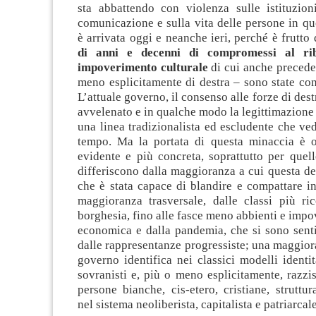
sta abbattendo con violenza sulle istituzion
comunicazione e sulla vita delle persone in q
è arrivata oggi e neanche ieri, perché è frutto 
di anni e decenni di compromessi al ri
impoverimento culturale
di cui anche preceden
meno esplicitamente di destra – sono state comp
L’attuale governo, il consenso alle forze di destr
avvelenato e in qualche modo la legittimazione
una linea tradizionalista ed escludente che ve
tempo. Ma la portata di questa minaccia è 
evidente e più concreta, soprattutto per quel
differiscono dalla maggioranza a cui questa des
che è stata capace di blandire e compattare i
maggioranza trasversale, dalle classi più ri
borghesia, fino alle fasce meno abbienti e impov
economica e dalla pandemia, che si sono sent
dalle rappresentanze progressiste; una maggio
governo identifica nei classici modelli identita
sovranisti e, più o meno esplicitamente, razzi
persone bianche, cis-etero, cristiane, struttur
nel sistema neoliberista, capitalista e patriarcale