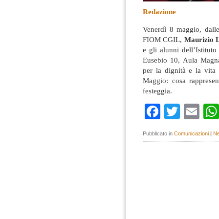
Redazione
Venerdì 8 maggio, dalle 
FIOM CGIL,
Maurizio 
e gli alunni dell’Istitu
Eusebio 10, Aula Magna.
per la dignità e la vit
Maggio: cosa rappresen
festeggia.
Faceboo
Twitte
Em
Pubblicato in
Comunicazioni
|
Ne