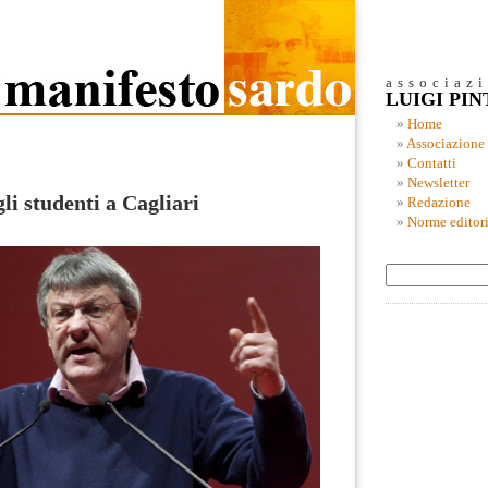
associaz
LUIGI PI
Home
Associazione
Contatti
Newsletter
li studenti a Cagliari
Redazione
Norme editori