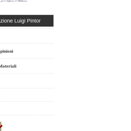
ione Luigi Pintor
pinioni
ateriali