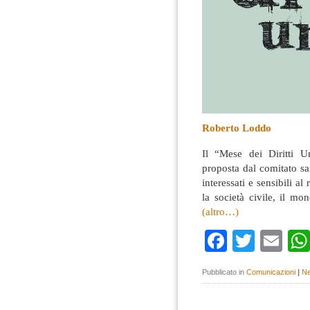
Roberto Loddo
Il “Mese dei Diritti 
proposta dal comitato sar
interessati e sensibili al
la società civile, il mo
(altro…)
Faceboo
Twitte
Em
Pubblicato in
Comunicazioni
|
Ne