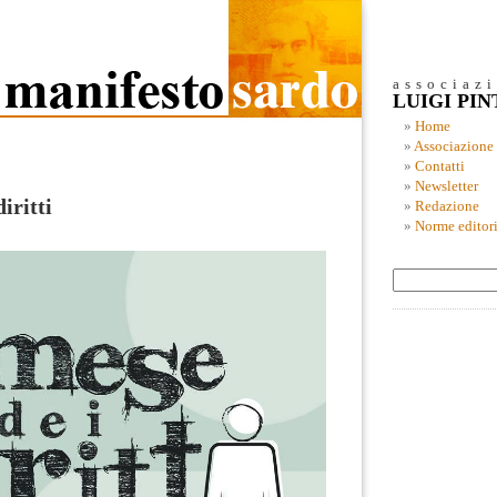
associaz
LUIGI PI
Home
Associazione
Contatti
Newsletter
iritti
Redazione
Norme editori