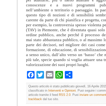
per adattarle, più o meno adattate e aggio
conoscenze e a nuovi programmi pubbl
nell’ambiente o territorio o paesaggio. In pae
questo tipo di nozioni e di sensibilità semb
carente da parte di chi pianifica e progetta, c
per esempio, la controversia spesso violenta per
(TAV) in Piemonte, che è diventata quasi solo
ordine pubblico, anche perché il processo de
mai stato abbastanza pubblico, o al massimo lo
parte dei decisori, nel migliore dei casi com
formazione, di educazione, di sensibilizzazio
a senso unico, dall’alto verso un ‘basso’ che 
più tale, specie quando si voglia attuare una 
valorizzazione dei suoi propri luoghi.
Facebook
Twitter
Email
WhatsApp
Condividi
Questo articolo è stato pubblicato giovedì, 16 Aprile 201
classificato in
Interventi e Opinioni
. Puoi seguire i comm
articolo tramite il feed
RSS 2.0
. Puoi
inviare un commen
trackback
dal tuo sito.