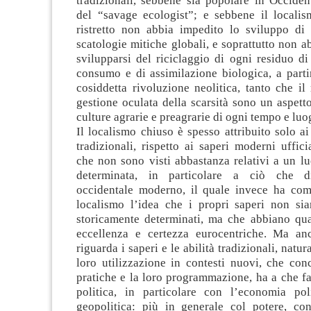
tradizionali, sebbene sia popolare in Occiden
del “savage ecologist”; e sebbene il local
ristretto non abbia impedito lo sviluppo d
scatologie mitiche globali, e soprattutto non a
svilupparsi del riciclaggio di ogni residuo di
consumo e di assimilazione biologica, a parti
cosiddetta rivoluzione neolitica, tanto che il 
gestione oculata della scarsità sono un aspett
culture agrarie e preagrarie di ogni tempo e luo
Il localismo chiuso è spesso attribuito solo ai
tradizionali, rispetto ai saperi moderni uffic
che non sono visti abbastanza relativi a un l
determinata, in particolare a ciò che 
occidentale moderno, il quale invece ha co
localismo l’idea che i propri saperi non sian
storicamente determinati, ma che abbiano qual
eccellenza e certezza eurocentriche. Ma an
riguarda i saperi e le abilità tradizionali, natura
loro utilizzazione in contesti nuovi, che conc
pratiche e la loro programmazione, ha a che f
politica, in particolare con l’economia po
geopolitica: più in generale col potere, con 