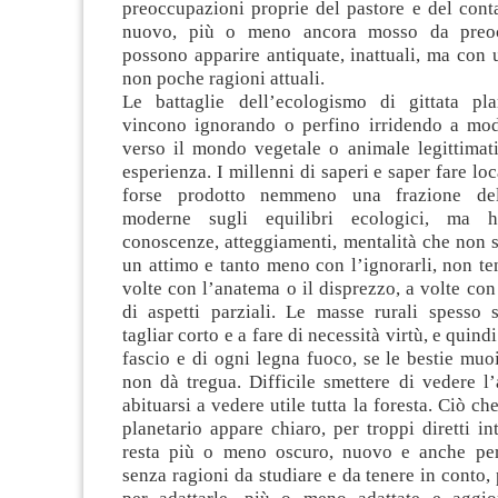
preoccupazioni proprie del pastore e del cont
nuovo, più o meno ancora mosso da preoc
possono apparire antiquate, inattuali, ma con 
non poche ragioni attuali.
Le battaglie dell’ecologismo di gittata pl
vincono ignorando o perfino irridendo a modi
verso il mondo vegetale o animale legittimati
esperienza. I millenni di saperi e saper fare lo
forse prodotto nemmeno una frazione del
moderne sugli equilibri ecologici, ma h
conoscenze, atteggiamenti, mentalità che non 
un attimo e tanto meno con l’ignorarli, non ten
volte con l’anatema o il disprezzo, a volte con
di aspetti parziali. Le masse rurali spesso 
tagliar corto e a fare di necessità virtù, e quind
fascio e di ogni legna fuoco, se le bestie muo
non dà tregua. Difficile smettere di vedere l’
abituarsi a vedere utile tutta la foresta. Ciò c
planetario appare chiaro, per troppi diretti int
resta più o meno oscuro, nuovo e anche per
senza ragioni da studiare e da tenere in conto, 