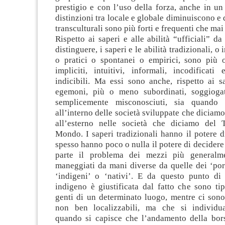
prestigio e con l’uso della forza, anche in u
distinzioni tra locale e globale diminuiscono e
transculturali sono più forti e frequenti che mai
Rispetto ai saperi e alle abilità “ufficiali” da
distinguere, i saperi e le abilità tradizionali, o 
o pratici o spontanei o empirici, sono più 
impliciti, intuitivi, informali, incodifica
indicibili. Ma essi sono anche, rispetto ai sa
egemoni, più o meno subordinati, soggioga
semplicemente misconosciuti, sia quando 
all’interno delle società sviluppate che diciamo
all’esterno nelle società che diciamo del 
Mondo. I saperi tradizionali hanno il potere d
spesso hanno poco o nulla il potere di decidere 
parte il problema dei mezzi più generalm
maneggiati da mani diverse da quelle dei ‘port
‘indigeni’ o ‘nativi’. E da questo punto di 
indigeno è giustificata dal fatto che sono tip
genti di un determinato luogo, mentre ci sono
non ben localizzabili, ma che si individu
quando si capisce che l’andamento della bor