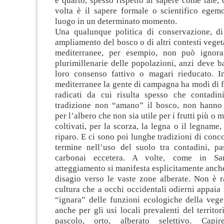
e quarto, spesso rispetto al sapere come tale,
volta è il sapere formale o scientifico egem
luogo in un determinato momento.
Una qualunque politica di conservazione, di 
ampliamento del bosco o di altri contesti vegeta
mediterranee, per esempio, non può ignorar
plurimillenarie delle popolazioni, anzi deve b
loro consenso fattivo o magari rieducato. I
mediterranee la gente di campagna ha modi di f
radicati da cui risulta spesso che contadin
tradizione non “amano” il bosco, non hanno
per l’albero che non sia utile per i frutti più o
coltivati, per la scorza, la legna o il legnam
riparo. E ci sono poi lunghe tradizioni di conc
termine nell’uso del suolo tra contadini, pas
carbonai eccetera. A volte, come in Sar
atteggiamento si manifesta esplicitamente anche
disagio verso le vaste zone alberate. Non è r
cultura che a occhi occidentali odierni appaia 
“ignara” delle funzioni ecologiche della vege
anche per gli usi locali prevalenti del territ
pascolo, orto, alberato selettivo. Capir