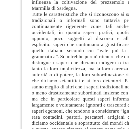
influenza la coltivazione del prezzemolo
Marmilla di Sardegna.
Tutte le caratteristiche che si riconoscono ai s
tradizionali o informali sono tuttavia p
continuamente rigenerate come tali anche
occidentali, in quanto saperi pratici, quotid
appunto, poco soggetti al discorso e all
esplicito: saperi che continuano a giustifica
quello italiano secondo cui “vale più la 
grammatica”. Si potrebbe perciò ritenere che c
distingue i saperi che diciamo indigeni o tra
tanto la loro implicitezza, ma la loro carenz
autorità o di potere, la loro subordinazione ri
che diciamo scientifici e ai loro detentori. E
sanno meglio di altri che i saperi tradizionali 
o meno drasticamente subordinati insieme con i
ma che in particolare questi saperi inform
largamente e volutamente ignorati e trascurati d
saperi egemoni, che tendono a considerare “ign
rasa contadini, pastori, pescatori, artigian
diciamo occidentale e soprattutto dei mondi c