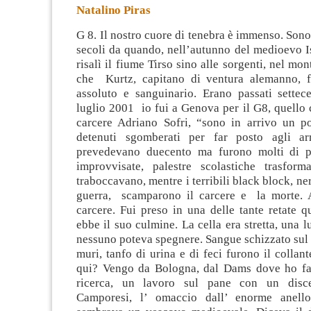
Natalino Piras
G 8. Il nostro cuore di tenebra è immenso. Sono 
secoli da quando, nell’autunno del medioevo I
risalì il fiume Tirso sino alle sorgenti, nel mo
che Kurtz, capitano di ventura alemanno, 
assoluto e
sanguinario. Erano passati settec
luglio 2001 io fui a Genova per il G8, quello 
carcere Adriano Sofri, “sono in arrivo un po
detenuti sgomberati per far posto agli arr
prevedevano duecento ma furono molti di pi
improvvisate, palestre scolastiche trasform
traboccavano, mentre i terribili black block, ne
guerra, scamparono il carcere e la morte. A
carcere. Fui preso in una delle tante retate 
ebbe il suo culmine. La cella era stretta, una 
nessuno poteva spegnere. Sangue schizzato sul
muri, tanfo di urina e di feci furono il collan
qui? Vengo da Bologna, dal Dams dove ho fat
ricerca, un lavoro sul pane con un disc
Camporesi, l’ omaccio dall’ enorme anell