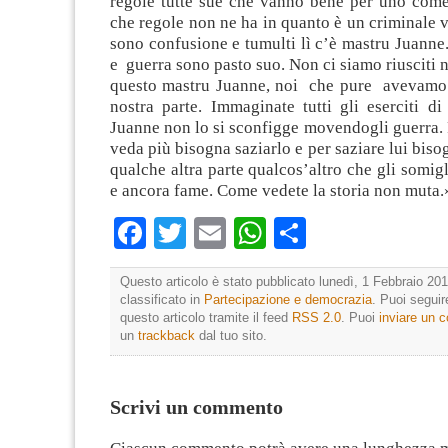
regole tutte sue che vanno bene per uno com
che regole non ne ha in quanto è un criminale 
sono confusione e tumulti lì c’è mastru Juanne
e guerra sono pasto suo. Non ci siamo riusciti n
questo mastru Juanne, noi che pure avevamo l
nostra parte. Immaginate tutti gli eserciti d
Juanne non lo si sconfigge movendogli guerra. 
veda più bisogna saziarlo e per saziare lui biso
qualche altra parte qualcos’altro che gli somigl
e ancora fame. Come vedete la storia non muta.
Facebook
Twitter
Email
WhatsApp
Condividi
Questo articolo è stato pubblicato lunedì, 1 Febbraio 201
classificato in
Partecipazione e democrazia
. Puoi segui
questo articolo tramite il feed
RSS 2.0
. Puoi
inviare un
un
trackback
dal tuo sito.
Scrivi un commento