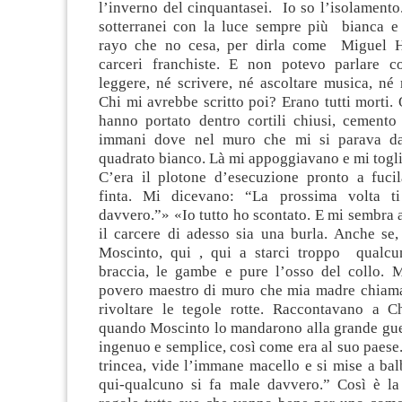
l’inverno del cinquantasei. Io so l’isolamento
sotterranei con la luce sempre più bianca e
rayo che no cesa, per dirla come Miguel H
carceri franchiste. E non potevo parlare c
leggere, né scrivere, né ascoltare musica, né r
Chi mi avrebbe scritto poi? Erano tutti morti.
hanno portato dentro cortili chiusi, cemento
immani dove nel muro che mi si parava da
quadrato bianco. Là mi appoggiavano e mi togl
C’era il plotone d’esecuzione pronto a fuci
finta. Mi dicevano: “La prossima volta 
davvero.”» «Io tutto ho scontato. E mi sembra 
il carcere di adesso sia una burla. Anche se,
Moscinto, qui , qui a starci troppo qualcu
braccia, le gambe e pure l’osso del collo. 
povero maestro di muro che mia madre chiama
rivoltare le tegole rotte. Raccontavano a 
quando Moscinto lo mandarono alla grande guer
ingenuo e semplice, così come era al suo paese. 
trincea, vide l’immane macello e si mise a bal
qui-qualcuno si fa male davvero.” Così è la