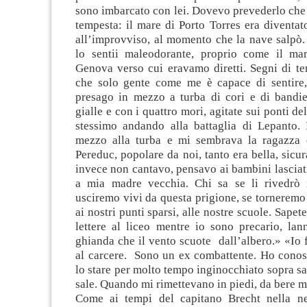
sono imbarcato con lei. Dovevo prevederlo che 
tempesta: il mare di Porto Torres era diventa
all’improvviso, al momento che la nave salpò.
lo sentii maleodorante, proprio come il ma
Genova verso cui eravamo diretti. Segni di te
che solo gente come me è capace di sentire
presago in mezzo a turba di cori e di bandier
gialle e con i quattro mori, agitate sui ponti d
stessimo andando alla battaglia di Lepanto. 
mezzo alla turba e mi sembrava la ragazza d
Pereduc, popolare da noi, tanto era bella, sicur
invece non cantavo, pensavo ai bambini lasciati 
a mia madre vecchia. Chi sa se li rivedrò i
usciremo vivi da questa prigione, se tornerem
ai nostri punti sparsi, alle nostre scuole. Sape
lettere al liceo mentre io sono precario, la
ghianda che il vento scuote dall’albero.» «Io 
al carcere. Sono un ex combattente. Ho conosc
lo stare per molto tempo inginocchiato sopra sa
sale. Quando mi rimettevano in piedi, da bere m
Come ai tempi del capitano Brecht nella ne