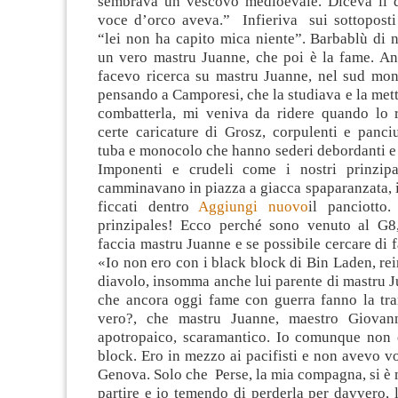
sembrava un vescovo medioevale. Diceva il 
voce d’orco aveva.” Infieriva sui sottoposti 
“lei non ha capito mica niente”. Barbablù di 
un vero mastru Juanne, che poi è la fame. Anc
facevo ricerca su mastru Juanne, nel sud mon
pensando a Camporesi, che la studiava e la mette
combatterla, mi veniva da ridere quando lo 
certe caricature di Grosz, corpulenti e panciut
tuba e monocolo che hanno sederi debordanti e
Imponenti e crudeli come i nostri prinzipa
camminavano in piazza a giacca spaparanzata, i
ficcati dentro
Aggiungi nuovo
il panciotto
prinzipales! Ecco perché sono venuto al G8
faccia mastru Juanne e se possibile cercare di f
«Io non ero con i black block di Bin Laden, re
diavolo, insomma anche lui parente di mastru J
che ancora oggi fame con guerra fanno la tr
vero?, che mastru Juanne, maestro Giova
apotropaico, scaramantico. Io comunque non 
block. Ero in mezzo ai pacifisti e non avevo vo
Genova. Solo che Perse, la mia compagna, si è m
partire e io temendo di perderla per davvero, 