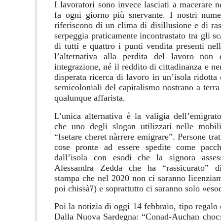
I lavoratori sono invece lasciati a macerare ne
fa ogni giorno più snervante. I nostri numer
riferiscono di un clima di disillusione e di r
serpeggia praticamente incontrastato tra gli sca
di tutti e quattro i punti vendita presenti nell
l’alternativa alla perdita del lavoro non
integrazione, né il reddito di cittadinanza e 
disperata ricerca di lavoro in un’isola ridott
semicoloniali del capitalismo nostrano a terra
qualunque affarista.
L’unica alternativa è la valigia dell’emigrat
che uno degli slogan utilizzati nelle mobili
“Isetare cheret nàrrere emigrare”. Persone tra
cose pronte ad essere spedite come pacchi
dall’isola con esodi che la signora asses
Alessandra Zedda che ha “rassicurato” di
stampa che nel 2020 non ci saranno licenziam
poi chissà?) e soprattutto ci saranno solo «eso
Poi la notizia di oggi 14 febbraio, tipo regalo 
Dalla Nuova Sardegna: “Conad-Auchan choc: 