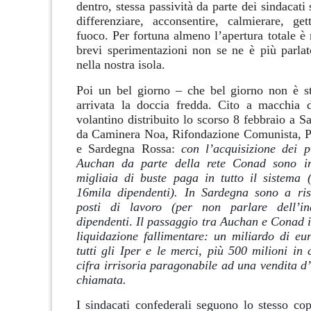
dentro, stessa passività da parte dei sindacati
differenziare, acconsentire, calmierare, ge
fuoco. Per fortuna almeno l’apertura totale è
brevi sperimentazioni non se ne è più parla
nella nostra isola.
Poi un bel giorno – che bel giorno non è st
arrivata la doccia fredda. Cito a macchia 
volantino distribuito lo scorso 8 febbraio a Sa
da Caminera Noa, Rifondazione Comunista, P
e Sardegna Rossa:
con l’acquisizione dei p
Auchan da parte della rete Conad sono inf
migliaia di buste paga in tutto il sistema 
16mila dipendenti). In Sardegna sono a ris
posti di lavoro (per non parlare dell’i
dipendenti
.
Il passaggio tra Auchan e Conad i
liquidazione fallimentare: un miliardo di eur
tutti gli Iper e le merci, più 500 milioni in
cifra irrisoria paragonabile ad una vendita d
chiamata.
I sindacati confederali seguono lo stesso cop