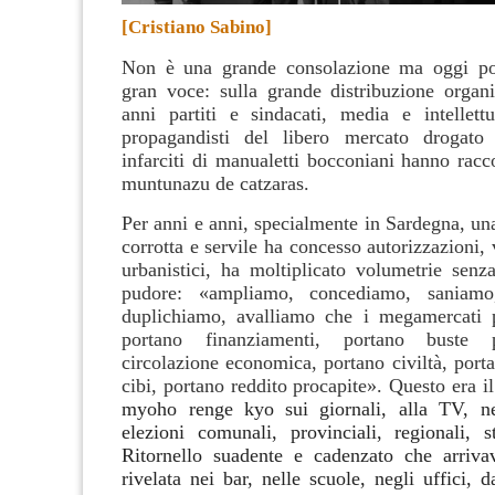
[Cristiano Sabino]
Non è una grande consolazione ma oggi po
gran voce: sulla grande distribuzione organi
anni partiti e sindacati, media e intellettu
propagandisti del libero mercato drogato
infarciti di manualetti bocconiani hanno racc
muntunazu de catzaras.
Per anni e anni, specialmente in Sardegna, una
corrotta e servile ha concesso autorizzazioni, v
urbanistici, ha moltiplicato volumetrie senz
pudore: «ampliamo, concediamo, saniamo
duplichiamo, avalliamo che i megamercati p
portano finanziamenti, portano buste 
circolazione economica, portano civiltà, porta
cibi, portano reddito procapite». Questo era i
myoho renge kyo
sui giornali, alla TV, ne
elezioni comunali, provinciali, regionali, st
Ritornello suadente e cadenzato che arriva
rivelata nei bar, nelle scuole, negli uffici, d