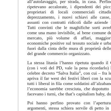
all’autolavaggio, per strada, in casa. Perfin
ripetevano accalorate, i dipendenti dei picco
proprietari di locali commerciali citta
deprezzamento, i nuovi schiavi alle casse, 
assunti con contratti ridicoli dalle aziende 
Tutti convinti che le maghifiche sorti avre
come una mano invisibile, al bene comune del
mercato, più volume di affari, maggiori
economiche positive sul tessuto sociale e urb
fuori dalla cinta delle mura di proprietà dell
del grande commercio organizzato.
La stessa litania l’hanno ripetuta quando i
(con i voti del PD, vale la pena ricordarlo) 
celebre decreto “Salva Italia”, con cui – fra le
apriva il far west dei festivi liberi con la sc
tutti i liberal in fila come soldatini all’alzaba
l’economia sarebbe cresciuta, che dopotutto
facevano i turni, che that’s capitalism baby, 
Poi hanno perfino provato con l’apertur
argomenti, stessa schiera servile di petto in