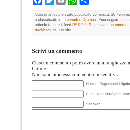
Facebook
Twitter
Email
WhatsApp
Condividi
Questo articolo è stato pubblicato domenica, 16 Febbrai
e classificato in
Interventi e Opinioni
. Puoi seguire i co
articolo tramite il feed
RSS 2.0
. Puoi
inviare un commen
trackback
dal tuo sito.
Scrivi un commento
Ciascun commento potrà avere una lunghezza 
battute.
Non sono ammessi commenti consecutivi.
Nome e Cognomeobbligato
E-mail (non verrà pubblicata
Sito Web